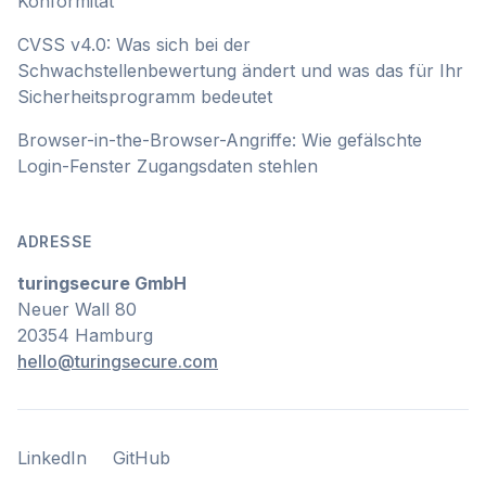
Konformität
CVSS v4.0: Was sich bei der
Schwachstellenbewertung ändert und was das für Ihr
Sicherheitsprogramm bedeutet
Browser-in-the-Browser-Angriffe: Wie gefälschte
Login-Fenster Zugangsdaten stehlen
ADRESSE
turingsecure GmbH
Neuer Wall 80
20354 Hamburg
hello@turingsecure.com
LinkedIn
GitHub
LinkedIn
GitHub