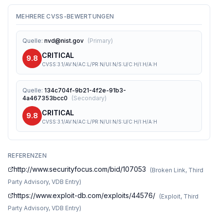
MEHRERE CVSS-BEWERTUNGEN
Quelle
:
nvd@nist.gov
(
Primary
)
CRITICAL
9.8
CVSS:3.1/AV:N/AC:L/PR:N/UI:N/S:U/C:H/I:H/A:H
Quelle
:
134c704f-9b21-4f2e-91b3-
4a467353bcc0
(
Secondary
)
CRITICAL
9.8
CVSS:3.1/AV:N/AC:L/PR:N/UI:N/S:U/C:H/I:H/A:H
REFERENZEN
http://www.securityfocus.com/bid/107053
(
Broken Link, Third
Party Advisory, VDB Entry
)
https://www.exploit-db.com/exploits/44576/
(
Exploit, Third
Party Advisory, VDB Entry
)