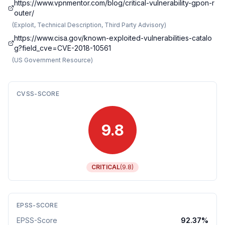
https://www.vpnmentor.com/blog/critical-vulnerability-gpon-r
outer/
(
Exploit, Technical Description, Third Party Advisory
)
https://www.cisa.gov/known-exploited-vulnerabilities-catalo
g?field_cve=CVE-2018-10561
(
US Government Resource
)
CVSS-SCORE
9.8
CRITICAL
(
9.8
)
EPSS-SCORE
EPSS-Score
92.37
%