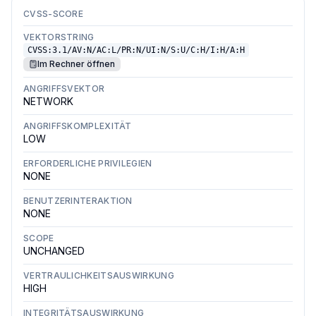
CVSS-SCORE
VEKTORSTRING
CVSS:3.1/AV:N/AC:L/PR:N/UI:N/S:U/C:H/I:H/A:H
Im Rechner öffnen
ANGRIFFSVEKTOR
NETWORK
ANGRIFFSKOMPLEXITÄT
LOW
ERFORDERLICHE PRIVILEGIEN
NONE
BENUTZERINTERAKTION
NONE
SCOPE
UNCHANGED
VERTRAULICHKEITSAUSWIRKUNG
HIGH
INTEGRITÄTSAUSWIRKUNG