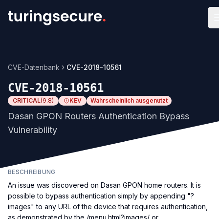
CVE-Datenbank
CVE-2018-10561
CVE-2018-10561
CRITICAL
(
9.8
)
KEV
Wahrscheinlich ausgenutzt
Dasan GPON Routers Authentication Bypass
Vulnerability
BESCHREIBUNG
An issue was discovered on Dasan GPON home routers. It is
possible to bypass authentication simply by appending "?
images" to any URL of the device that requires authentication,
as demonstrated by the /menu.html?images/ or