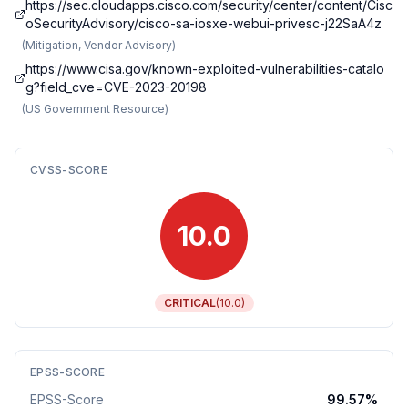
https://sec.cloudapps.cisco.com/security/center/content/Cisc
oSecurityAdvisory/cisco-sa-iosxe-webui-privesc-j22SaA4z
(
Mitigation, Vendor Advisory
)
https://www.cisa.gov/known-exploited-vulnerabilities-catalo
g?field_cve=CVE-2023-20198
(
US Government Resource
)
CVSS-SCORE
10.0
CRITICAL
(
10.0
)
EPSS-SCORE
EPSS-Score
99.57
%