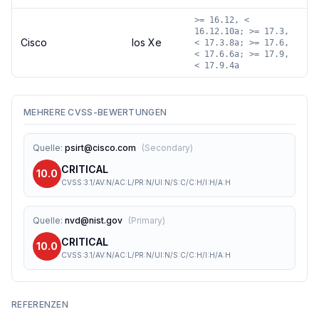
>= 16.12, <
16.12.10a; >= 17.3,
Cisco
Ios Xe
< 17.3.8a; >= 17.6,
< 17.6.6a; >= 17.9,
< 17.9.4a
MEHRERE CVSS-BEWERTUNGEN
Quelle
:
psirt@cisco.com
(
Secondary
)
CRITICAL
10.0
CVSS:3.1/AV:N/AC:L/PR:N/UI:N/S:C/C:H/I:H/A:H
Quelle
:
nvd@nist.gov
(
Primary
)
CRITICAL
10.0
CVSS:3.1/AV:N/AC:L/PR:N/UI:N/S:C/C:H/I:H/A:H
REFERENZEN