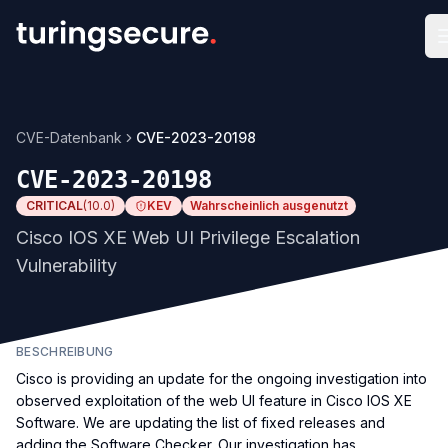
CVE-Datenbank
CVE-2023-20198
CVE-2023-20198
CRITICAL
(
10.0
)
KEV
Wahrscheinlich ausgenutzt
Cisco IOS XE Web UI Privilege Escalation
Vulnerability
BESCHREIBUNG
Cisco is providing an update for the ongoing investigation into
observed exploitation of the web UI feature in Cisco IOS XE
Software. We are updating the list of fixed releases and
adding the Software Checker. Our investigation has