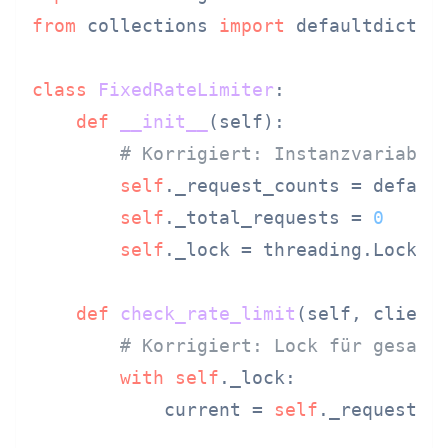
from
 collections 
import
 defaultdict

class
FixedRateLimiter
:

def
__init__
(
self
):

# Korrigiert: Instanzvariable
self
._request_counts = defaul
self
._total_requests = 
0
self
._lock = threading.Lock()

def
check_rate_limit
(
self, client
# Korrigiert: Lock für gesamt
with
self
._lock:

            current = 
self
._request_co