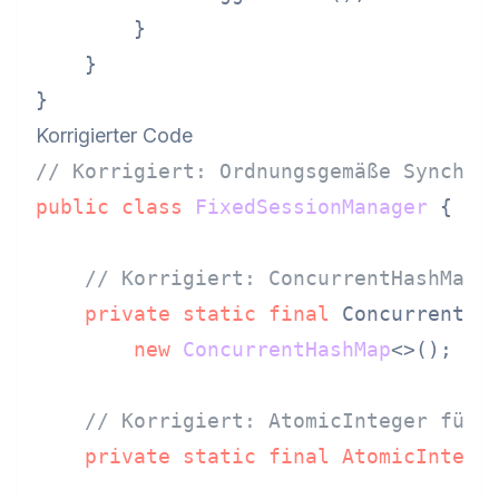
        }

    }

Korrigierter Code
// Korrigiert: Ordnungsgemäße Synchro
public
class
FixedSessionManager
 {

// Korrigiert: ConcurrentHashMap 
private
static
final
 ConcurrentHas
new
ConcurrentHashMap
<>();

// Korrigiert: AtomicInteger für 
private
static
final
AtomicIntege