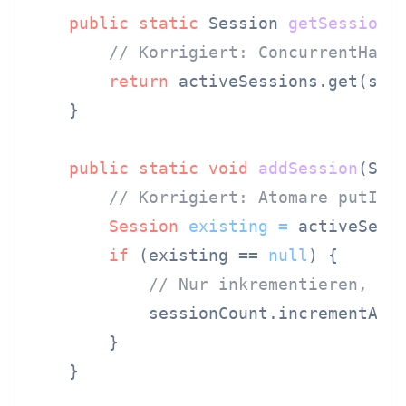
public
static
 Session 
getSession
(
// Korrigiert: ConcurrentHash
return
 activeSessions.get(sess
    }

public
static
void
addSession
(Str
// Korrigiert: Atomare putIfA
Session
existing
=
 activeSessi
if
 (existing == 
null
) {

// Nur inkrementieren, we
            sessionCount.incrementAndG
        }

    }
