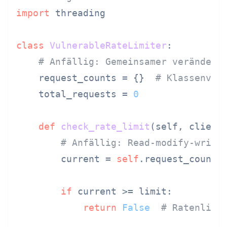
import
 threading

class
VulnerableRateLimiter
:

# Anfällig: Gemeinsamer veränderb
    request_counts = {}  
# Klassenvar
    total_requests = 
0
def
check_rate_limit
(
self, client
# Anfällig: Read-modify-write
        current = 
self
.request_counts
if
 current >= limit:

return
False
# Ratenlimi