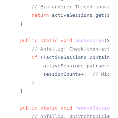
// Ein anderer Thread könnte 
return
 activeSessions.get(sess
    }

public
static
void
addSession
(Str
// Anfällig: Check-then-act R
if
 (!activeSessions.containsKe
            activeSessions.put(session
            sessionCount++;  
// Nicht
        }

    }

public
static
void
removeSession
(
// Anfällig: Unsynchronisiert