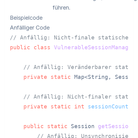
führen.
Beispielcode
Anfälliger Code
// Anfällig: Nicht-finale statische V
public
class
VulnerableSessionManager
 
// Anfällig: Veränderbarer statis
private
static
 Map<String, Sessio
// Anfällig: Nicht-finaler statis
private
static
int
sessionCount
=
public
static
 Session 
getSession
(
// Anfällig: Unsynchronisiert