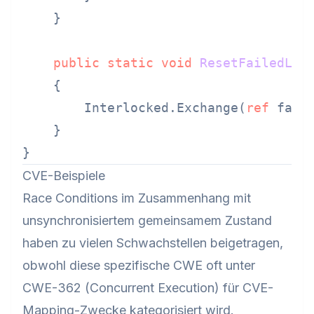
    }

public
static
void
ResetFailedLog
    {

        Interlocked.Exchange(
ref
 fail
    }

CVE-Beispiele
Race Conditions im Zusammenhang mit
unsynchronisiertem gemeinsamem Zustand
haben zu vielen Schwachstellen beigetragen,
obwohl diese spezifische CWE oft unter
CWE-362 (Concurrent Execution) für CVE-
Mapping-Zwecke kategorisiert wird.