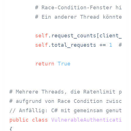
# Race-Condition-Fenster hier
# Ein anderer Thread könnte r
self
.request_counts[client_id
self
.total_requests += 
1
# N
return
True
# Mehrere Threads, die Ratenlimit prü
# aufgrund von Race Condition zwische
// Anfällig: C# mit gemeinsam genutzt
public
class
VulnerableAuthentication
{
