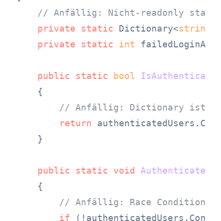
// Anfällig: Nicht-readonly stati
private
static
 Dictionary<
string
,
private
static
int
 failedLoginAtt
public
static
bool
IsAuthenticate
    {

// Anfällig: Dictionary ist n
return
 authenticatedUsers.Cont
    }

public
static
void
Authenticate
(
s
    {

// Anfällig: Race Condition
if
 (!authenticatedUsers.Contai