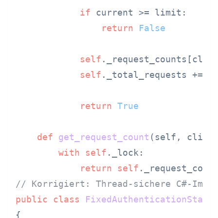
if
 current >= limit:

return
False
self
._request_counts[clie
self
._total_requests += 
1
return
True
def
get_request_count
(
self, clien
with
self
._lock:

return
self
// Korrigiert: Thread-sichere C#-Impl
public
class
FixedAuthenticationState
{
