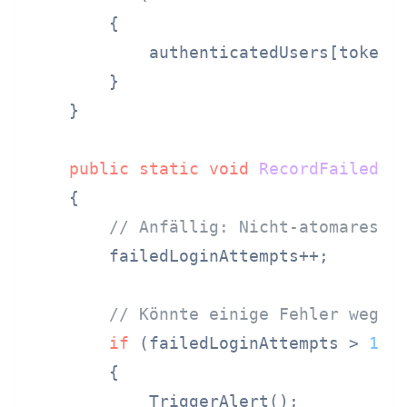
        {

            authenticatedUsers[token] 
        }

    }

public
static
void
RecordFailedLo
    {

// Anfällig: Nicht-atomares I
        failedLoginAttempts++;

// Könnte einige Fehler wegen
if
 (failedLoginAttempts > 
10
)

        {

            TriggerAlert();
