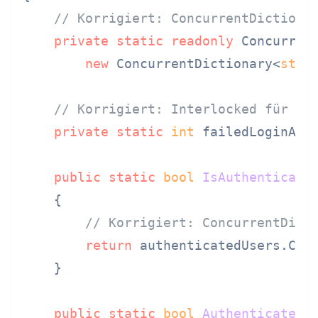
// Korrigiert: ConcurrentDictiona
private
static
readonly
 Concurren
new
 ConcurrentDictionary<
stri
// Korrigiert: Interlocked für at
private
static
int
 failedLoginAtt
public
static
bool
IsAuthenticate
    {

// Korrigiert: ConcurrentDict
return
 authenticatedUsers.Cont
    }

public
static
bool
Authenticate
(
s