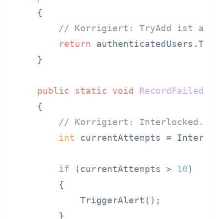
    {

// Korrigiert: TryAdd ist ato
return
 authenticatedUsers.TryA
    }

public
static
void
RecordFailedLo
    {

// Korrigiert: Interlocked.In
int
 currentAttempts = Interlo
if
 (currentAttempts > 
10
)

        {

            TriggerAlert();

        }
