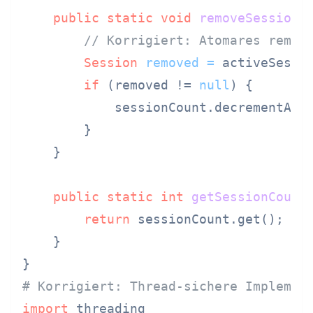
public
static
void
removeSession
(
// Korrigiert: Atomares remov
Session
removed
=
 activeSessio
if
 (removed != 
null
) {

            sessionCount.decrementAndG
        }

    }

public
static
int
getSessionCount
return
 sessionCount.get();

    }

# Korrigiert: Thread-sichere Implemen
import