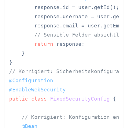
        response.id = user.getId();

        response.username = user.getUs
        response.email = user.getEmail
// Sensible Felder absichtlic
return
 response;

    }

// Korrigiert: Sicherheitskonfigurati
@Configuration
@EnableWebSecurity
public
class
FixedSecurityConfig
 {

// Korrigiert: Konfiguration ents
@Bean