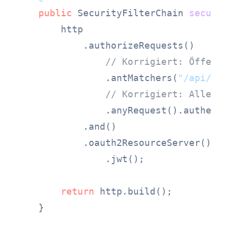
public
 SecurityFilterChain 
securi
        http

            .authorizeRequests()

// Korrigiert: Öffent
                .antMatchers(
"/api/he
// Korrigiert: Alle a
                .anyRequest().authenti
            .and()

            .oauth2ResourceServer()

                .jwt();

return
 http.build();

    }
