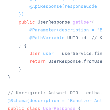
        @ApiResponse(responseCode = "4
    })
public
 UserResponse 
getUser
(

@Parameter(description = "Ben
@PathVariable
 UUID id  // Korr
    )
 {

User
user
=
 userService.findBy
return
 UserResponse.fromUser(
    }

}

// Korrigiert: Antwort-DTO - enthält 
@Schema(description = "Benutzer-Antwo
public
class
UserResponse
 {
