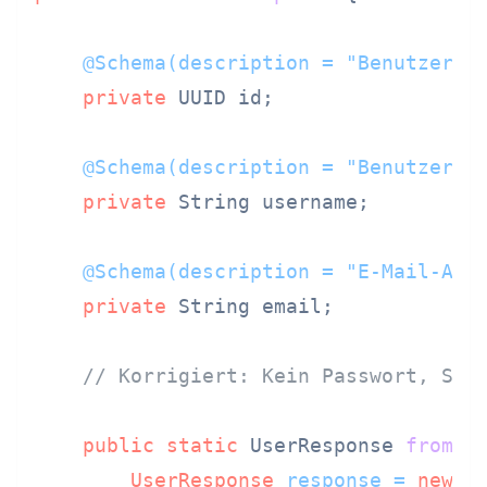
@Schema(description = "Benutzer-I
private
 UUID id;

@Schema(description = "Benutzerna
private
 String username;

@Schema(description = "E-Mail-Adr
private
 String email;

// Korrigiert: Kein Passwort, SSN
public
static
 UserResponse 
fromUs
UserResponse
response
=
new
U