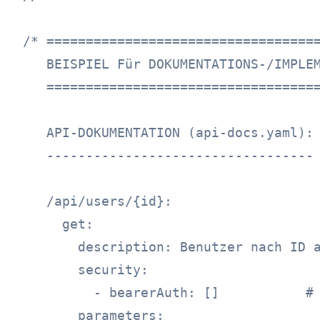
/* ===================================
   BEISPIEL Für DOKUMENTATIONS-/IMPLEM
   ===================================
   API-DOKUMENTATION (api-docs.yaml):

   ----------------------------------

   /api/users/{id}:

     get:

       description: Benutzer nach ID a
       security:

         - bearerAuth: []           # 
       parameters:
