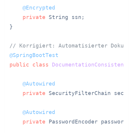
@Encrypted
private
 String ssn;

}

// Korrigiert: Automatisierter Dokume
@SpringBootTest
public
class
DocumentationConsistency
@Autowired
private
 SecurityFilterChain securi
@Autowired
private
 PasswordEncoder passwordEn