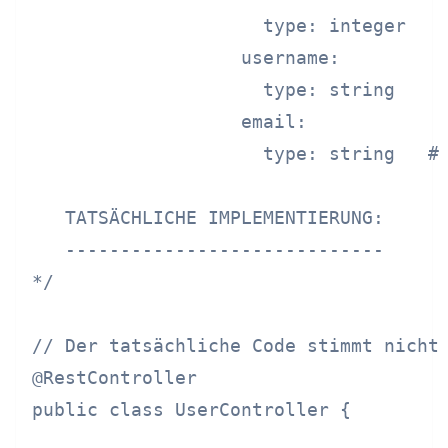
                     type: integer

                   username:

                     type: string

                   email:

                     type: string   # 
   TATSÄCHLICHE IMPLEMENTIERUNG:

   -----------------------------

*/

// Der tatsächliche Code stimmt nicht 
@RestController

public class UserController {
