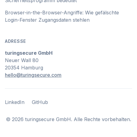
Sicherheitsprogramm bedeutet
Browser-in-the-Browser-Angriffe: Wie gefälschte
Login-Fenster Zugangsdaten stehlen
ADRESSE
turingsecure GmbH
Neuer Wall 80
20354 Hamburg
hello@turingsecure.com
LinkedIn
GitHub
LinkedIn
GitHub
©
2026
turingsecure GmbH. Alle Rechte vorbehalten.