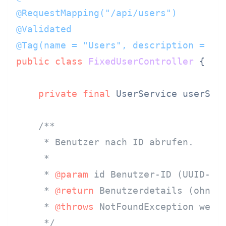
@RequestMapping("/api/users")
@Validated
@Tag(name = "Users", description = "B
public
class
FixedUserController
 {

private
final
 UserService userServ
/**

     * Benutzer nach ID abrufen.

     *

     * 
@param
 id Benutzer-ID (UUID-For
     * 
@return
 Benutzerdetails (ohne s
     * 
@throws
 NotFoundException wenn 
     */