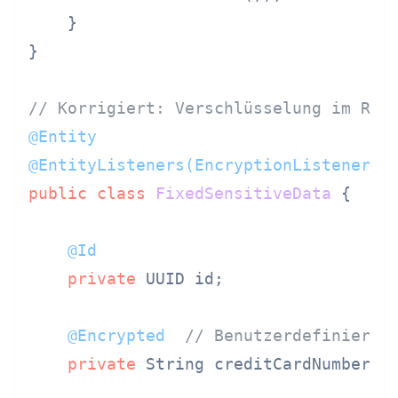
    }

}

// Korrigiert: Verschlüsselung im Ruh
@Entity
@EntityListeners(EncryptionListener.c
public
class
FixedSensitiveData
 {

@Id
private
 UUID id;

@Encrypted
// Benutzerdefinierte
private
 String creditCardNumber;
