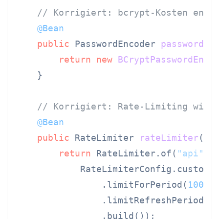
// Korrigiert: bcrypt-Kosten ents
@Bean
public
 PasswordEncoder 
passwordEn
return
new
BCryptPasswordEnco
    }

// Korrigiert: Rate-Limiting wie 
@Bean
public
 RateLimiter 
rateLimiter
()
 {
return
 RateLimiter.of(
"api"
,

            RateLimiterConfig.custom()
                .limitForPeriod(
100
) 
                .limitRefreshPeriod(D
                .build());
