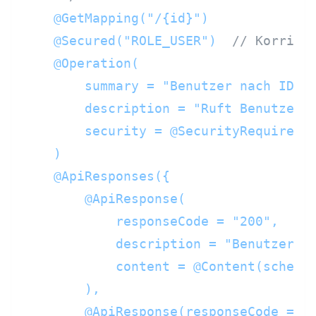
@GetMapping("/{id}")
@Secured("ROLE_USER")
// Korrigi
@Operation(

        summary = "Benutzer nach ID ab
        description = "Ruft Benutzerde
        security = @SecurityRequiremen
    )
@ApiResponses({

        @ApiResponse(

            responseCode = "200",

            description = "Benutzer ge
            content = @Content(schema 
        ),

        @ApiResponse(responseCode = "4