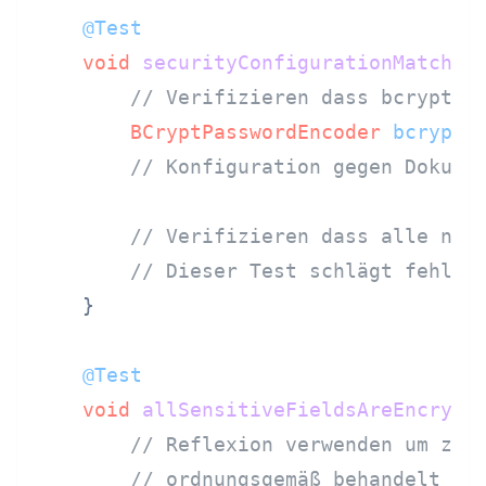
@Test
void
securityConfigurationMatches
// Verifizieren dass bcrypt-K
BCryptPasswordEncoder
bcrypt
// Konfiguration gegen Doku a
// Verifizieren dass alle nic
// Dieser Test schlägt fehl w
    }

@Test
void
allSensitiveFieldsAreEncrypt
// Reflexion verwenden um zu 
// ordnungsgemäß behandelt we