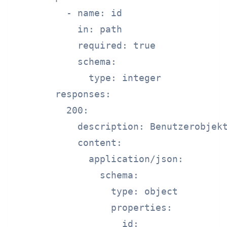
         - name: id

           in: path

           required: true

           schema:

             type: integer

       responses:

         200:

           description: Benutzerobjekt
           content:

             application/json:

               schema:

                 type: object

                 properties:

                   id:
