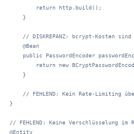
        return http.build();

    }

    // DISKREPANZ: bcrypt-Kosten sind 
    @Bean

    public PasswordEncoder passwordEnc
        return new BCryptPasswordEncod
    }

    // FEHLEND: Kein Rate-Limiting übe
}

// FEHLEND: Keine Verschlüsselung im R
@Entity
