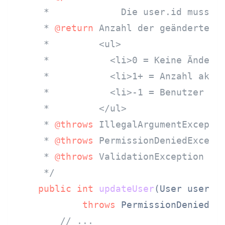
     *             Die user.id muss ei
     * 
@return
 Anzahl der geänderten F
     *         <ul>

     *           <li>0 = Keine Änderun
     *           <li>1+ = Anzahl aktua
     *           <li>-1 = Benutzer nic
     *         </ul>

     * 
@throws
 IllegalArgumentExceptio
     * 
@throws
 PermissionDeniedExcepti
     * 
@throws
 ValidationException wen
     */
public
int
updateUser
(User user)
throws
 PermissionDeniedExc
// ...