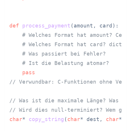
def
process_payment
(
amount, card
):

# Welches Format hat amount? Cent
# Welches Format hat card? dict? 
# Was passiert bei Fehler?
# Ist die Belastung atomar?
pass
// Verwundbar: C-Funktionen ohne Verh
// Was ist die maximale Länge? Was pa
// Wird dies null-terminiert? Wem geh
char
* 
copy_string
(
char
* dest, 
char
* s