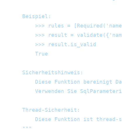
    Beispiel:

        >>> rules = [Required('name'),
        >>> result = validate({'name':
        >>> result.is_valid

        True

    Sicherheitshinweis:

        Diese Funktion bereinigt Daten
        Verwenden Sie SqlParameterizer
    Thread-Sicherheit:

        Diese Funktion ist thread-sich
    """