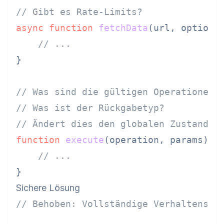
// Gibt es Rate-Limits?
async
function
fetchData
(
url, options
)
// ...
}

// Was sind die gültigen Operationen?
// Was ist der Rückgabetyp?
// Ändert dies den globalen Zustand?
function
execute
(
operation, params
) {

// ...
Sichere Lösung
// Behoben: Vollständige Verhaltensdo