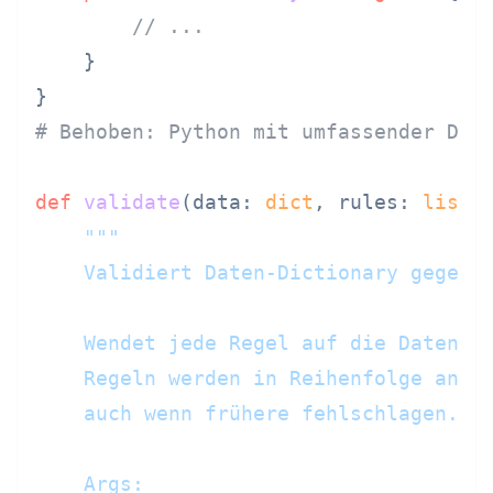
// ...
    }

# Behoben: Python mit umfassender Dok
def
validate
(
data: 
dict
, rules: 
list
[
"""

    Validiert Daten-Dictionary gegen e
    Wendet jede Regel auf die Daten an
    Regeln werden in Reihenfolge angew
    auch wenn frühere fehlschlagen.

    Args:
