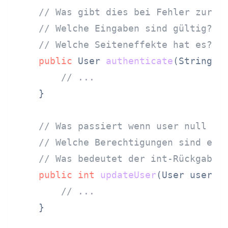
// Was gibt dies bei Fehler zurüc
// Welche Eingaben sind gültig?
// Welche Seiteneffekte hat es?
public
 User 
authenticate
(String u
// ...
    }

// Was passiert wenn user null is
// Welche Berechtigungen sind erf
// Was bedeutet der int-Rückgabew
public
int
updateUser
(User user)
 {
// ...
    }
