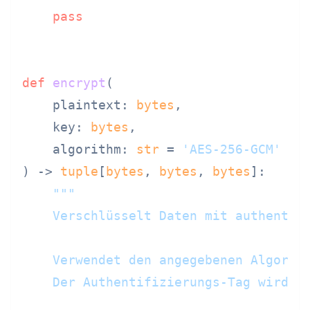
pass
def
encrypt
(
    plaintext: 
bytes
,

    key: 
bytes
,

    algorithm: 
str
 = 
'AES-256-GCM'
) -> 
tuple
[
bytes
, 
bytes
, 
bytes
]:

"""

    Verschlüsselt Daten mit authentifi
    Verwendet den angegebenen Algorith
    Der Authentifizierungs-Tag wird zu