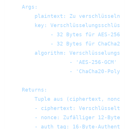
    Args:

        plaintext: Zu verschlüsselnde 
        key: Verschlüsselungsschlüssel
             - 32 Bytes für AES-256-GC
             - 32 Bytes für ChaCha20-P
        algorithm: Verschlüsselungsalg
                   - 'AES-256-GCM' (St
                   - 'ChaCha20-Poly130
    Returns:

        Tuple aus (ciphertext, nonce, 
        - ciphertext: Verschlüsselte D
        - nonce: Zufälliger 12-Byte-No
        - auth_tag: 16-Byte-Authentifi