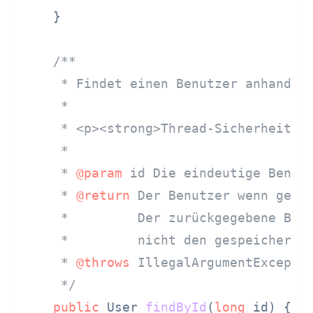
    }

/**

     * Findet einen Benutzer anhand se
     *

     * <p><strong>Thread-Sicherheit:</
     *

     * 
@param
 id Die eindeutige Benutz
     * 
@return
 Der Benutzer wenn gefun
     *         Der zurückgegebene Benu
     *         nicht den gespeicherten
     * 
@throws
 IllegalArgumentExceptio
     */
public
 User 
findById
(
long
 id)
 {
