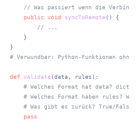
// Was passiert wenn die Verbindu
public
void
syncToRemote
()
 {

// ...
    }

# Verwundbar: Python-Funktionen ohne 
def
validate
(
data, rules
):

# Welches Format hat data? dict? 
# Welches Format haben rules? Wie
# Was gibt es zurück? True/False?
pass