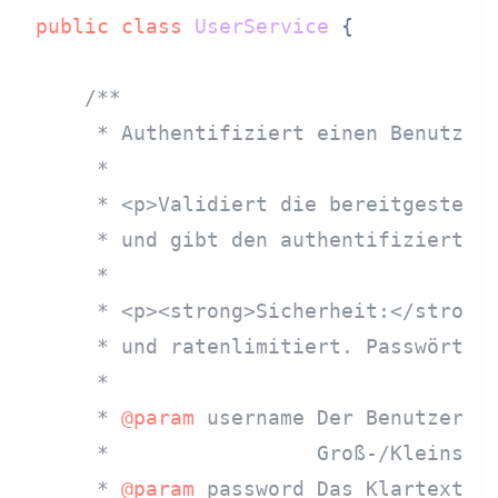
public
class
UserService
 {

/**

     * Authentifiziert einen Benutzer 
     *

     * <p>Validiert die bereitgestellt
     * und gibt den authentifizierten 
     *

     * <p><strong>Sicherheit:</strong>
     * und ratenlimitiert. Passwörter 
     *

     * 
@param
 username Der Benutzernam
     *                 Groß-/Kleinschr
     * 
@param
 password Das Klartext-Pa