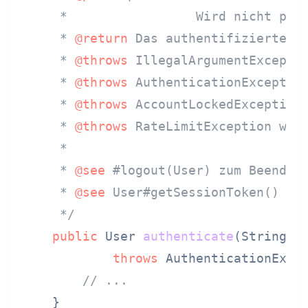
     *                 Wird nicht prot
     * 
@return
 Das authentifizierte Us
     * 
@throws
 IllegalArgumentExceptio
     * 
@throws
 AuthenticationException
     * 
@throws
 AccountLockedException 
     * 
@throws
 RateLimitException wenn
     *

     * 
@see
 #logout(User) zum Beenden 
     * 
@see
 User#getSessionToken() für
     */
public
 User 
authenticate
(String u
throws
 AuthenticationExcep
// ...
    }
