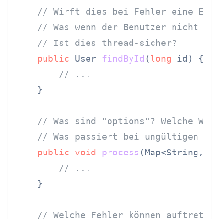
// Wirft dies bei Fehler eine Exc
// Was wenn der Benutzer nicht ex
// Ist dies thread-sicher?
public
 User 
findById
(
long
 id)
 {

// ...
    }

// Was sind "options"? Welche Wer
// Was passiert bei ungültigen Op
public
void
process
(Map<String, O
// ...
    }

// Welche Fehler können auftreten