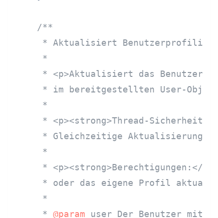
/**

     * Aktualisiert Benutzerprofilinfo
     *

     * <p>Aktualisiert das Benutzerpro
     * im bereitgestellten User-Objekt
     *

     * <p><strong>Thread-Sicherheit:</
     * Gleichzeitige Aktualisierungen 
     *

     * <p><strong>Berechtigungen:</str
     * oder das eigene Profil aktualis
     *

     * 
@param
 user Der Benutzer mit ak