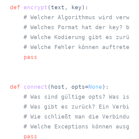
def
encrypt
(
text, key
):

# Welcher Algorithmus wird verwen
# Welches Format hat der key? byt
# Welche Kodierung gibt es zurück
# Welche Fehler können auftreten?
pass
def
connect
(
host, opts=
None
):

# Was sind gültige opts? Was ist 
# Was gibt es zurück? Ein Verbind
# Wie schließt man die Verbindung
# Welche Exceptions können ausgel
pass