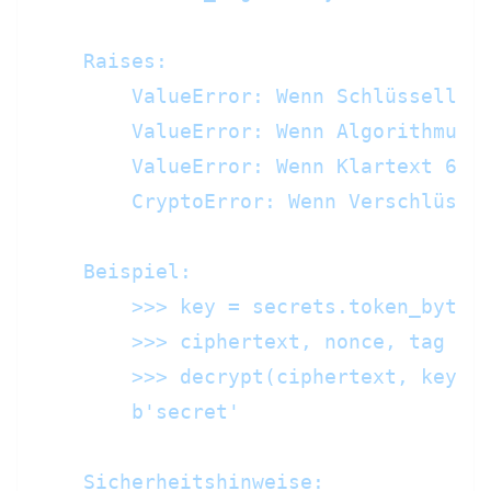
    Raises:

        ValueError: Wenn Schlüsselläng
        ValueError: Wenn Algorithmus n
        ValueError: Wenn Klartext 64MB
        CryptoError: Wenn Verschlüssel
    Beispiel:

        >>> key = secrets.token_bytes(
        >>> ciphertext, nonce, tag = e
        >>> decrypt(ciphertext, key, n
        b'secret'

    Sicherheitshinweise:
