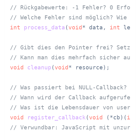
// Rückgabewerte: -1 Fehler? 0 Erfolg
// Welche Fehler sind möglich? Wie be
int
process_data
(
void
* data, 
int
 len)
;
// Gibt dies den Pointer frei? Setzt 
// Kann man dies mehrfach sicher aufr
void
cleanup
(
void
* resource)
;

// Was passiert bei NULL-Callback?
// Wann wird der Callback aufgerufen?
// Was ist die Lebensdauer von user_d
void
register_callback
(
void
 (*cb)(
int
// Verwundbar: JavaScript mit unzurei