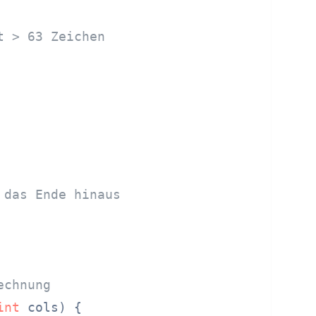
t > 63 Zeichen
 das Ende hinaus
echnung
int
 cols)
 {
