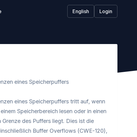
e
English
Login
nzen eines Speicherpuffers
en eines Speicherpuffers tritt auf, wenn
einem Speicherbereich lesen oder in einen
Grenze des Puffers liegt. Dies ist die
einschließlich Buffer Overflows (CWE-120),