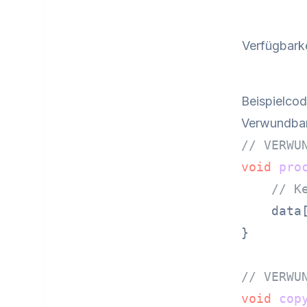
Verfügbarke
Beispielco
Verwundba
// VERWU
void
pro
// K
    data
}

// VERWU
void
cop