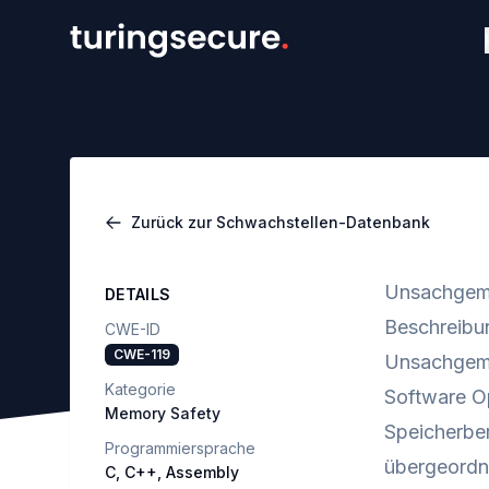
Zurück zur Schwachstellen-Datenbank
Unsachgemä
DETAILS
Beschreibu
CWE-ID
CWE-119
Unsachgemäß
Kategorie
Software Op
Memory Safety
Speicherber
Programmiersprache
übergeordne
C, C++, Assembly