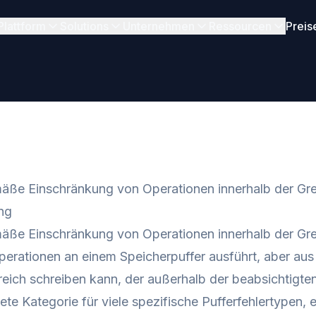
Plattform
Solutions
Unternehmen
Ressourcen
Preis
ße Einschränkung von Operationen innerhalb der Gre
ng
e Einschränkung von Operationen innerhalb der Grenz
erationen an einem Speicherpuffer ausführt, aber aus 
eich schreiben kann, der außerhalb der beabsichtigten 
te Kategorie für viele spezifische Pufferfehlertypen, 