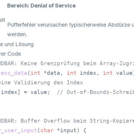
Bereich: Denial of Service
it
Pufferfehler verursachen typischerweise Abstürze 
werden.
de und Lösung
rer Code
NDBAR: Keine Grenzprüfung beim Array-Zugr
cess_data
(
int
 *data, 
int
 index, 
int
 value
eine Validierung des Index
[index] = value;  
// Out-of-Bounds-Schrei
NDBAR: Buffer Overflow beim String-Kopier
y_user_input
(
char
 *input)
 {
