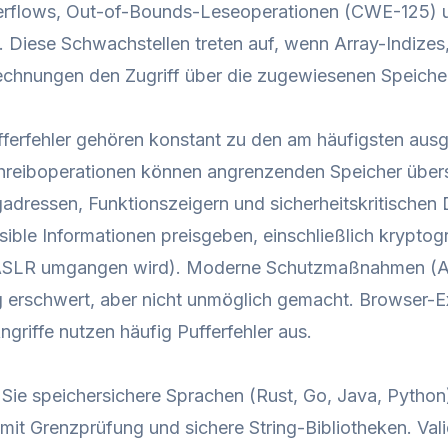
erflows, Out-of-Bounds-Leseoperationen (CWE-125) 
Diese Schwachstellen treten auf, wenn Array-Indizes,
chnungen den Zugriff über die zugewiesenen Speicher
ferfehler gehören konstant zu den am häufigsten aus
reiboperationen können angrenzenden Speicher übersc
adressen, Funktionszeigern und sicherheitskritische
ible Informationen preisgeben, einschließlich kryptog
SLR umgangen wird). Moderne Schutzmaßnahmen (ASL
 erschwert, aber nicht unmöglich gemacht. Browser-Ex
griffe nutzen häufig Pufferfehler aus.
Sie speichersichere Sprachen (Rust, Go, Java, Pytho
mit Grenzprüfung und sichere String-Bibliotheken. Vali