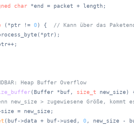
gned
char
 *end = packet + length;

e
 (*ptr != 
0
) {  
// Kann über das Paketen
rocess_byte(*ptr);

tr++;

NDBAR: Heap Buffer Overflow
ize_buffer
(Buffer *buf, 
size_t
 new_size)
 {
enn new_size > zugewiesene Größe, kommt e
size = new_size;

et
(buf->data + buf->used, 
0
, new_size - bu