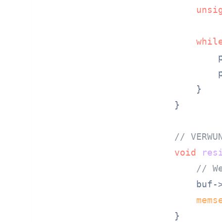
unsi
whil
        p
        p
    }

}

// VERWU
void
res
// W
    buf->
mems
}
