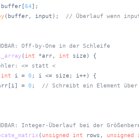
 buffer[
64
];

py
(buffer, input);  
// Überlauf wenn inpu
NDBAR: Off-by-One in der Schleife
l_array
(
int
 *arr, 
int
 size)
 {

ehler: <= statt <
(
int
 i = 
0
; i <= size; i++) {

arr[i] = 
0
;  
// Schreibt ein Element über
NDBAR: Integer-Überlauf bei der Größenber
ocate_matrix
(
unsigned
int
 rows, 
unsigned