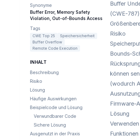
Buffer Und
Synonyme
Buffer Error, Memory Safety
(CWE-787). 
Violation, Out-of-Bounds Access
Größenbere
Tags
Risiko
CWE Top 25
Speichersicherheit
Buffer Overflow
Speicherpuf
Remote Code Execution
Bounds-Sch
INHALT
Rücksprung
Beschreibung
können sens
Risiko
(wodurch A
Lösung
Ausnutzung
Häufige Auswirkungen
Firmware-An
Beispielcode und Lösung
Lösung
Verwundbarer Code
Verwenden 
Sichere Lösung
Funktionen 
Ausgenutzt in der Praxis