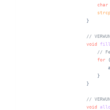
char
strc
}

// VERWU
void
fil
// F
for
 
        
    }

}

// VERWU
void
all