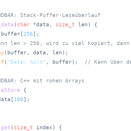
NDBAR: Stack-Puffer-Leseüberlauf
_data
(
char
 *data, 
size_t
 len)
 {

 buffer[
256
];

enn len > 256, wird zu viel kopiert, dann
py
(buffer, data, len);

tf
(
"Data: %s\n"
, buffer);  
// Kann über d
NDBAR: C++ mit rohen Arrays
taStore
 {

data[
100
];

 
get
(
size_t
 index)
{
