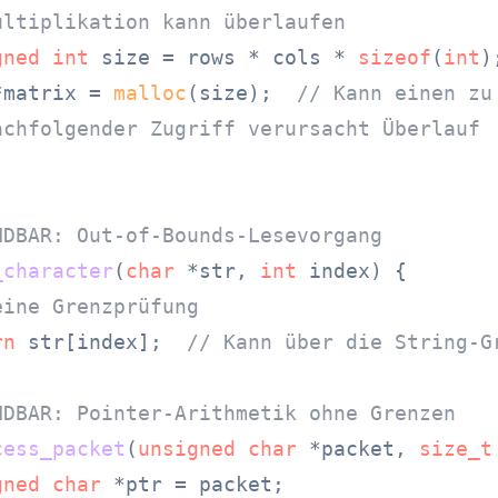
ultiplikation kann überlaufen
gned
int
 size = rows * cols * 
sizeof
(
int
);
*matrix = 
malloc
(size);  
// Kann einen zu
achfolgender Zugriff verursacht Überlauf
NDBAR: Out-of-Bounds-Lesevorgang
_character
(
char
 *str, 
int
 index)
 {

eine Grenzprüfung
rn
 str[index];  
// Kann über die String-G
NDBAR: Pointer-Arithmetik ohne Grenzen
cess_packet
(
unsigned
char
 *packet, 
size_t
gned
char
 *ptr = packet;
