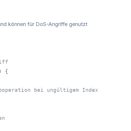
und können für DoS-Angriffe genutzt
iff
)
 {

boperation bei ungültigem Index
en