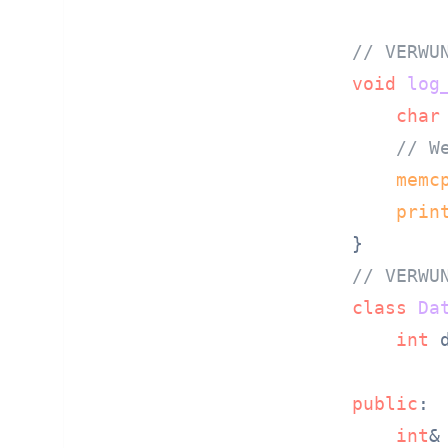
// VERWU
void
log
char
// W
memc
prin
// VERWU
class
Da
int
 
public
:

int
&