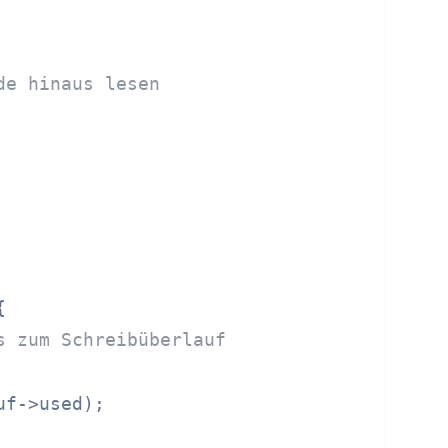
de hinaus lesen


s zum Schreibüberlauf
f->used);
