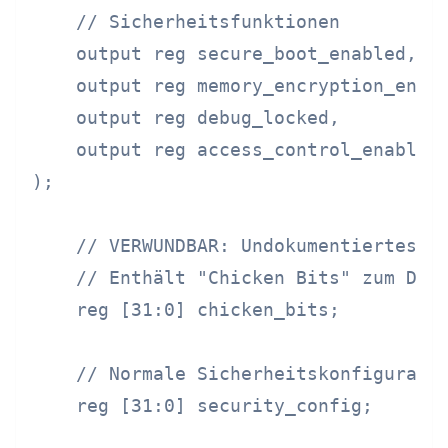
    // Sicherheitsfunktionen

    output reg secure_boot_enabled,

    output reg memory_encryption_enabl
    output reg debug_locked,

    output reg access_control_enabled

);

    // VERWUNDBAR: Undokumentiertes Re
    // Enthält "Chicken Bits" zum Deak
    reg [31:0] chicken_bits;

    // Normale Sicherheitskonfiguratio
    reg [31:0] security_config;
