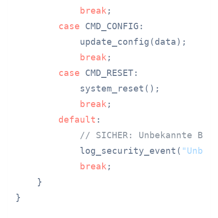
break
;

case
 CMD_CONFIG:

            update_config(data);

break
;

case
 CMD_RESET:

            system_reset();

break
;

default
:

// SICHER: Unbekannte Bef
            log_security_event(
"Unbek
break
;

    }

}
