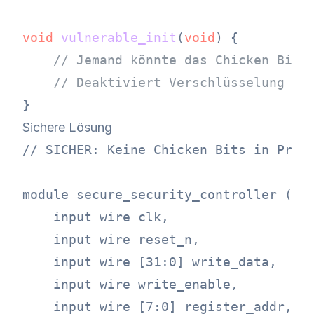
void
vulnerable_init
(
void
)
 {

// Jemand könnte das Chicken Bit 
// Deaktiviert Verschlüsselung vo
Sichere Lösung
// SICHER: Keine Chicken Bits in Produ
module secure_security_controller (

    input wire clk,

    input wire reset_n,

    input wire [31:0] write_data,

    input wire write_enable,

    input wire [7:0] register_addr,
