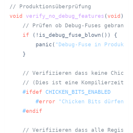
// Produktionsüberprüfung
void
verify_no_debug_features
(
void
)
 {

// Prüfen ob Debug-Fuses gebrannt
if
 (!is_debug_fuse_blown()) {

        panic(
"Debug-Fuse in Produkti
    }

// Verifizieren dass keine Chicke
// (Dies ist eine Kompilierzeit-P
#
ifdef
 CHICKEN_BITS_ENABLED
#
error
"Chicken Bits dürfen i
#
endif
// Verifizieren dass alle Registe