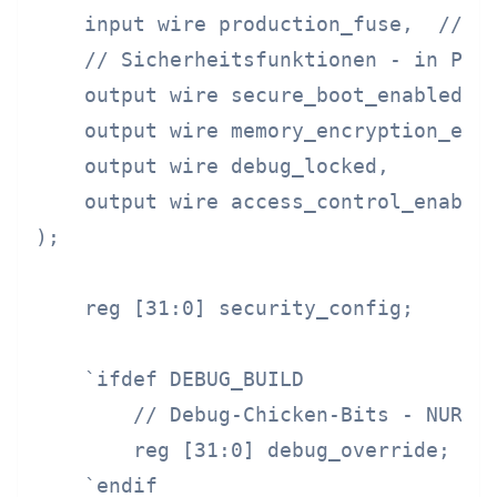
    input wire production_fuse,  // In
    // Sicherheitsfunktionen - in Prod
    output wire secure_boot_enabled,

    output wire memory_encryption_enab
    output wire debug_locked,

    output wire access_control_enabled
);

    reg [31:0] security_config;

    `ifdef DEBUG_BUILD

        // Debug-Chicken-Bits - NUR in
        reg [31:0] debug_override;

    `endif
