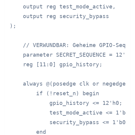
    output reg test_mode_active,

    output reg security_bypass

);

    // VERWUNDBAR: Geheime GPIO-Sequen
    parameter SECRET_SEQUENCE = 12'hA5
    reg [11:0] gpio_history;

    always @(posedge clk or negedge re
        if (!reset_n) begin

            gpio_history <= 12'h0;

            test_mode_active <= 1'b0;

            security_bypass <= 1'b0;

        end
