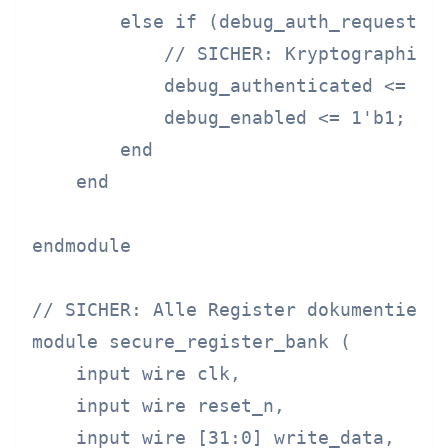
        else if (debug_auth_request &&
            // SICHER: Kryptographisch
            debug_authenticated <= 1'b
            debug_enabled <= 1'b1;

        end

    end

endmodule

// SICHER: Alle Register dokumentiert,
module secure_register_bank (

    input wire clk,

    input wire reset_n,

    input wire [31:0] write_data,
