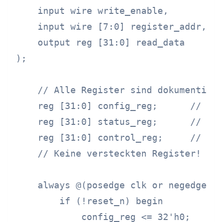
    input wire write_enable,

    input wire [7:0] register_addr,

    output reg [31:0] read_data

);

    // Alle Register sind dokumentiert
    reg [31:0] config_reg;      // 0x0
    reg [31:0] status_reg;      // 0x0
    reg [31:0] control_reg;     // 0x0
    // Keine versteckten Register!

    always @(posedge clk or negedge re
        if (!reset_n) begin

            config_reg <= 32'h0;
