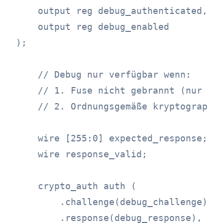
    output reg debug_authenticated,

    output reg debug_enabled

);

    // Debug nur verfügbar wenn:

    // 1. Fuse nicht gebrannt (nur Ent
    // 2. Ordnungsgemäße kryptographis
    wire [255:0] expected_response;

    wire response_valid;

    crypto_auth auth (

        .challenge(debug_challenge),

        .response(debug_response),
