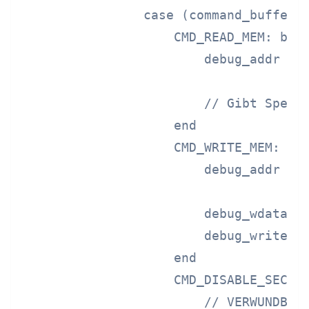
                case (command_buffer[0
                    CMD_READ_MEM: begi
                        debug_addr <= 
                                      
                        // Gibt Speich
                    end

                    CMD_WRITE_MEM: beg
                        debug_addr <= 
                                      
                        debug_wdata <=
                        debug_write <=
                    end

                    CMD_DISABLE_SEC: b
                        // VERWUNDBAR: