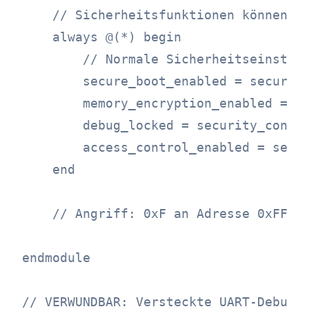
    // Sicherheitsfunktionen können üb
    always @(*) begin

        // Normale Sicherheitseinstell
        secure_boot_enabled = security
        memory_encryption_enabled = se
        debug_locked = security_config
        access_control_enabled = secur
    end

    // Angriff: 0xF an Adresse 0xFF sc
endmodule

// VERWUNDBAR: Versteckte UART-Debug-S