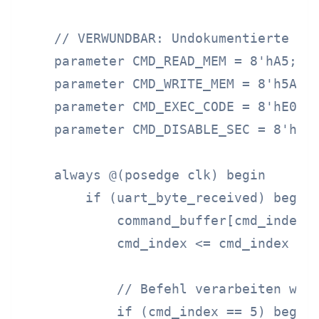
    // VERWUNDBAR: Undokumentierte UAR
    parameter CMD_READ_MEM = 8'hA5;

    parameter CMD_WRITE_MEM = 8'h5A;

    parameter CMD_EXEC_CODE = 8'hE0;  
    parameter CMD_DISABLE_SEC = 8'hD5;
    always @(posedge clk) begin

        if (uart_byte_received) begin

            command_buffer[cmd_index] 
            cmd_index <= cmd_index + 1
            // Befehl verarbeiten wenn
            if (cmd_index == 5) begin
