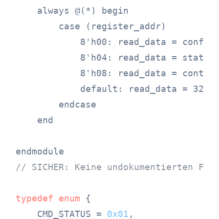
    always @(*) begin

        case (register_addr)

            8'h00: read_data = config_
            8'h04: read_data = status_
            8'h08: read_data = control
            default: read_data = 32'h0
        endcase

    end

// SICHER: Keine undokumentierten Fun
typedef
enum
 {
    CMD_STATUS = 
0x01
,
