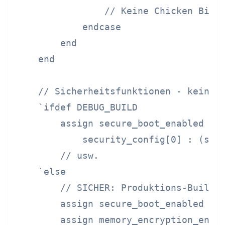
                // Keine Chicken Bits 
            endcase

        end

    end

    // Sicherheitsfunktionen - keine Ü
    `ifdef DEBUG_BUILD

        assign secure_boot_enabled = p
            security_config[0] : (secu
        // usw.

    `else

        // SICHER: Produktions-Build h
        assign secure_boot_enabled = s
        assign memory_encryption_enabl