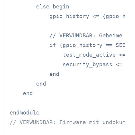
        else begin

            gpio_history <= {gpio_hist
            // VERWUNDBAR: Geheime Seq
            if (gpio_history == SECRET
                test_mode_active <= 1'
                security_bypass <= 1'b
            end

        end

    end

// VERWUNDBAR: Firmware mit undokumen