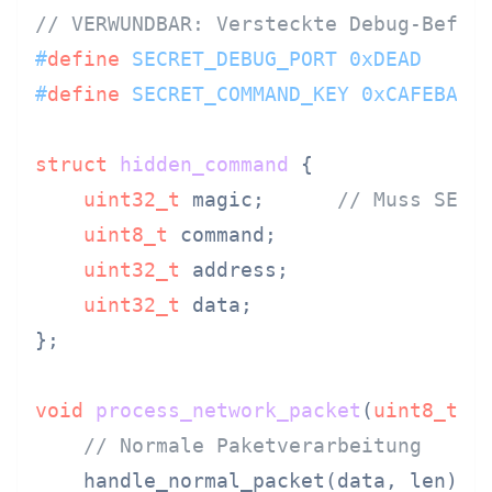
// VERWUNDBAR: Versteckte Debug-Befeh
#
define
 SECRET_DEBUG_PORT 0xDEAD
#
define
 SECRET_COMMAND_KEY 0xCAFEBABE
struct
hidden_command
 {
uint32_t
 magic;      
// Muss SECR
uint8_t
 command;

uint32_t
 address;

uint32_t
 data;

};

void
process_network_packet
(
uint8_t
* 
// Normale Paketverarbeitung
    handle_normal_packet(data, len);
