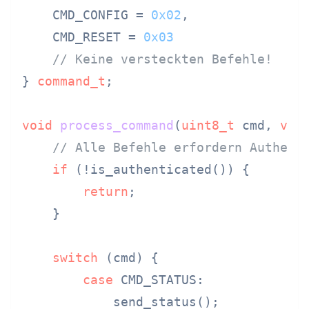
    CMD_CONFIG = 
0x02
,

    CMD_RESET = 
0x03
// Keine versteckten Befehle!
} 
command_t
;

void
process_command
(
uint8_t
 cmd, 
voi
// Alle Befehle erfordern Authent
if
 (!is_authenticated()) {

return
;

    }

switch
 (cmd) {

case
 CMD_STATUS:

            send_status();
