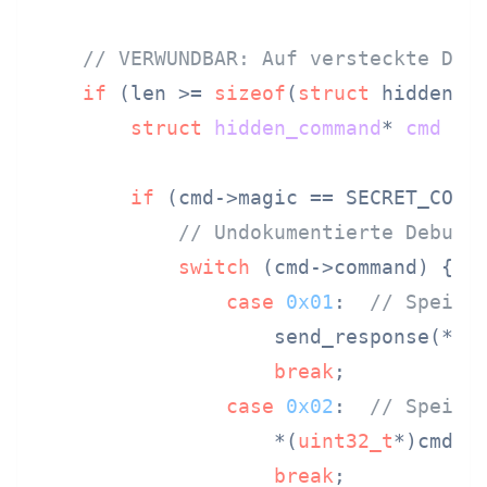
// VERWUNDBAR: Auf versteckte Deb
if
 (len >= 
sizeof
(
struct
 hidden_co
struct
hidden_command
* 
cmd
 =
 
if
 (cmd->magic == SECRET_COMMA
// Undokumentierte Debug-
switch
 (cmd->command) {

case
0x01
:  
// Speich
                    send_response(*(
u
break
;

case
0x02
:  
// Speich
                    *(
uint32_t
*)cmd->a
break
;
