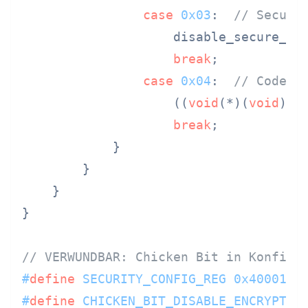
case
0x03
:  
// Secure
                    disable_secure_bo
break
;

case
0x04
:  
// Code a
                    ((
void
(*)(
void
))cm
break
;

            }

        }

    }

}

// VERWUNDBAR: Chicken Bit in Konfigu
#
define
 SECURITY_CONFIG_REG 0x4000100
#
define
 CHICKEN_BIT_DISABLE_ENCRYPTIO