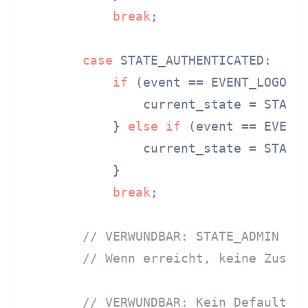
break
;

case
 STATE_AUTHENTICATED:

if
 (event == EVENT_LOGOUT)
                current_state = STATE_
            } 
else
if
 (event == EVENT_
                current_state = STATE_
            }

break
;

// VERWUNDBAR: STATE_ADMIN ni
// Wenn erreicht, keine Zusta
// VERWUNDBAR: Kein Default-F