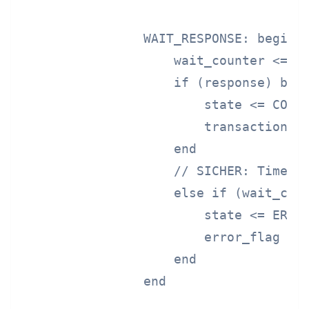
                WAIT_RESPONSE: begin

                    wait_counter <= wa
                    if (response) begi
                        state <= COMPL
                        transaction_co
                    end

                    // SICHER: Timeout
                    else if (wait_coun
                        state <= ERROR
                        error_flag <= 
                    end

                end
