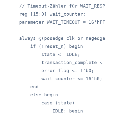
    // Timeout-Zähler für WAIT_RESPONS
    reg [15:0] wait_counter;

    parameter WAIT_TIMEOUT = 16'hFFFF;
    always @(posedge clk or negedge re
        if (!reset_n) begin

            state <= IDLE;

            transaction_complete <= 1'
            error_flag <= 1'b0;

            wait_counter <= 16'h0;

        end

        else begin

            case (state)

                IDLE: begin
