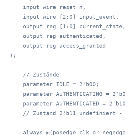
    input wire reset_n,

    input wire [2:0] input_event,

    output reg [1:0] current_state,

    output reg authenticated,

    output reg access_granted

);

    // Zustände

    parameter IDLE = 2'b00;

    parameter AUTHENTICATING = 2'b01;

    parameter AUTHENTICATED = 2'b10;

    // Zustand 2'b11 undefiniert - VER
    always @(posedge clk or negedge re