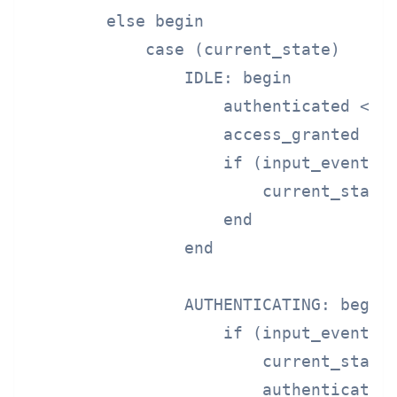
        else begin

            case (current_state)

                IDLE: begin

                    authenticated <= 1
                    access_granted <= 
                    if (input_event ==
                        current_state 
                    end

                end

                AUTHENTICATING: begin

                    if (input_event ==
                        current_state 
                        authenticated 