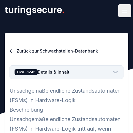
Men
Zurück zur Schwachstellen-Datenbank
Details & Inhalt
CWE-1245
Unsachgemäße endliche Zustandsautomaten
(FSMs) in Hardware-Logik
Beschreibung
Unsachgemäße endliche Zustandsautomaten
(FSMs) in Hardware-Logik tritt auf, wenn