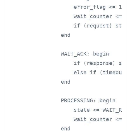
                    error_flag <= 1'b0
                    wait_counter <= 16
                    if (request) state
                end

                WAIT_ACK: begin

                    if (response) stat
                    else if (timeout) 
                end

                PROCESSING: begin

                    state <= WAIT_RESP
                    wait_counter <= 16
                end
