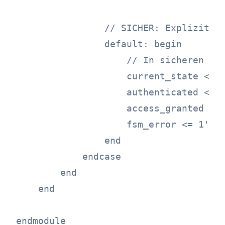
                // SICHER: Expliziter 
                default: begin

                    // In sicheren Zus
                    current_state <= I
                    authenticated <= 1
                    access_granted <= 
                    fsm_error <= 1'b1;
                end

            endcase

        end

    end

endmodule
