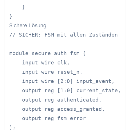
    }

Sichere Lösung
// SICHER: FSM mit allen Zuständen beh
module secure_auth_fsm (

    input wire clk,

    input wire reset_n,

    input wire [2:0] input_event,

    output reg [1:0] current_state,

    output reg authenticated,

    output reg access_granted,

    output reg fsm_error

);
