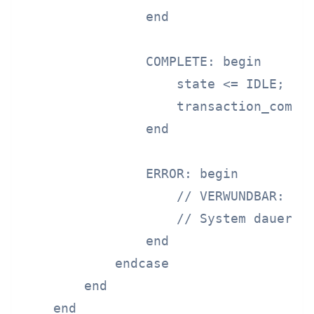
                end

                COMPLETE: begin

                    state <= IDLE;

                    transaction_comple
                end

                ERROR: begin

                    // VERWUNDBAR: Kei
                    // System dauerhaf
                end

            endcase

        end

    end
