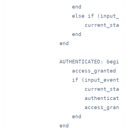
                    end

                    else if (input_eve
                        current_state 
                    end

                end

                AUTHENTICATED: begin

                    access_granted <= 
                    if (input_event ==
                        current_state 
                        authenticated 
                        access_granted
                    end

                end
