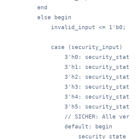
        end

        else begin

            invalid_input <= 1'b0;

            case (security_input)

                3'h0: security_state <
                3'h1: security_state <
                3'h2: security_state <
                3'h3: security_state <
                3'h4: security_state <
                3'h5: security_state <
                // SICHER: Alle verble
                default: begin

                    security_state <= 