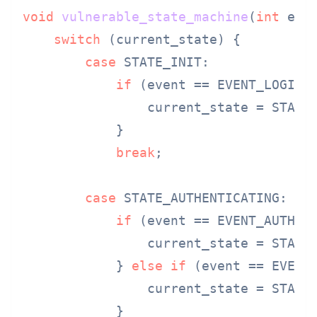
void
vulnerable_state_machine
(
int
 eve
switch
 (current_state) {

case
 STATE_INIT:

if
 (event == EVENT_LOGIN) 
                current_state = STATE_
            }

break
;

case
 STATE_AUTHENTICATING:

if
 (event == EVENT_AUTH_SU
                current_state = STATE_
            } 
else
if
 (event == EVENT_
                current_state = STATE_
            }
