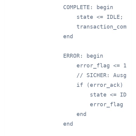
                COMPLETE: begin

                    state <= IDLE;

                    transaction_comple
                end

                ERROR: begin

                    error_flag <= 1'b1
                    // SICHER: Ausgang
                    if (error_ack) beg
                        state <= IDLE;
                        error_flag <= 
                    end

                end
