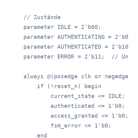
    // Zustände

    parameter IDLE = 2'b00;

    parameter AUTHENTICATING = 2'b01;

    parameter AUTHENTICATED = 2'b10;

    parameter ERROR = 2'b11;  // Undef
    always @(posedge clk or negedge re
        if (!reset_n) begin

            current_state <= IDLE;

            authenticated <= 1'b0;

            access_granted <= 1'b0;

            fsm_error <= 1'b0;

        end
