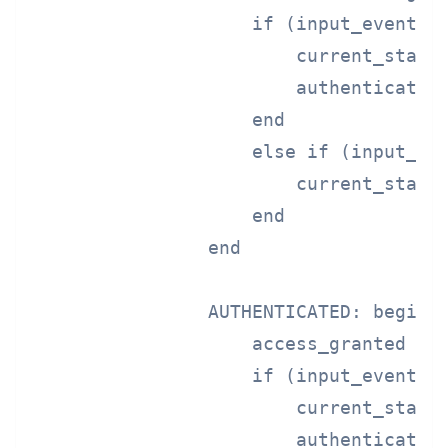
                    if (input_event ==
                        current_state 
                        authenticated 
                    end

                    else if (input_eve
                        current_state 
                    end

                end

                AUTHENTICATED: begin

                    access_granted <= 
                    if (input_event ==
                        current_state 
                        authenticated 