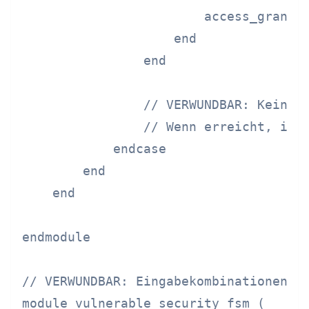
                        access_granted
                    end

                end

                // VERWUNDBAR: Kein Ha
                // Wenn erreicht, ist 
            endcase

        end

    end

endmodule

// VERWUNDBAR: Eingabekombinationen ni
module vulnerable_security_fsm (
