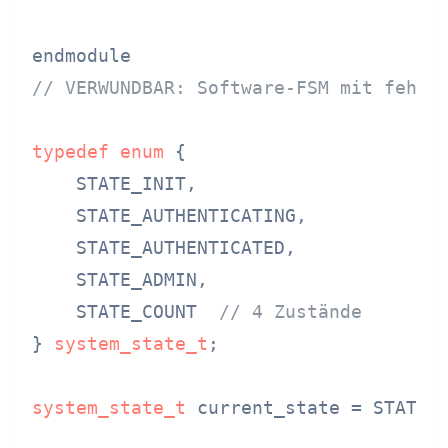
// VERWUNDBAR: Software-FSM mit fehle
typedef
enum
 {
    STATE_INIT,

    STATE_AUTHENTICATING,

    STATE_AUTHENTICATED,

    STATE_ADMIN,

    STATE_COUNT  
// 4 Zustände
} 
system_state_t
;

system_state_t
 current_state = STATE_I