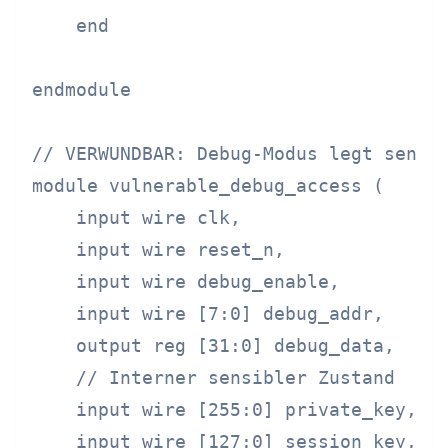
    end

endmodule

// VERWUNDBAR: Debug-Modus legt sensib
module vulnerable_debug_access (

    input wire clk,

    input wire reset_n,

    input wire debug_enable,

    input wire [7:0] debug_addr,

    output reg [31:0] debug_data,

    // Interner sensibler Zustand

    input wire [255:0] private_key,

    input wire [127:0] session_key,
