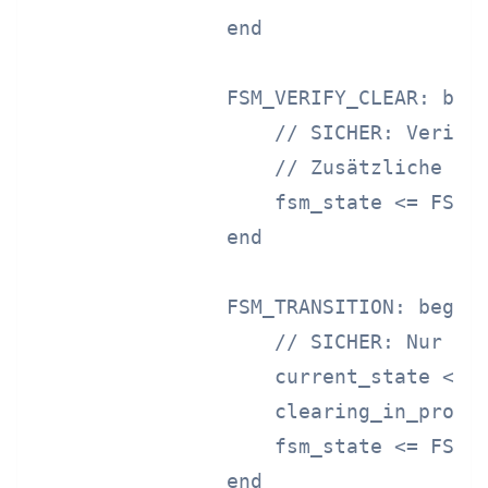
                end

                FSM_VERIFY_CLEAR: begi
                    // SICHER: Verifiz
                    // Zusätzliche Ver
                    fsm_state <= FSM_T
                end

                FSM_TRANSITION: begin

                    // SICHER: Nur nac
                    current_state <= p
                    clearing_in_progre
                    fsm_state <= FSM_C
                end
