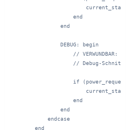
                        current_state 
                    end

                end

                DEBUG: begin

                    // VERWUNDBAR: Vol
                    // Debug-Schnittst
                    if (power_request 
                        current_state 
                    end

                end

            endcase

        end
