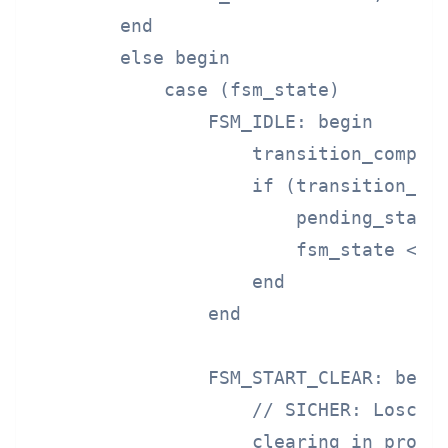
        end

        else begin

            case (fsm_state)

                FSM_IDLE: begin

                    transition_complet
                    if (transition_req
                        pending_state 
                        fsm_state <= F
                    end

                end

                FSM_START_CLEAR: begin
                    // SICHER: Loschen
                    clearing_in_progre