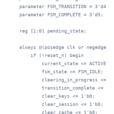
    parameter FSM_TRANSITION = 3'd4;

    parameter FSM_COMPLETE = 3'd5;

    reg [1:0] pending_state;

    always @(posedge clk or negedge re
        if (!reset_n) begin

            current_state <= ACTIVE;

            fsm_state <= FSM_IDLE;

            clearing_in_progress <= 1'
            transition_complete <= 1'b
            clear_keys <= 1'b0;

            clear_session <= 1'b0;

            clear_cache <= 1'b0;
