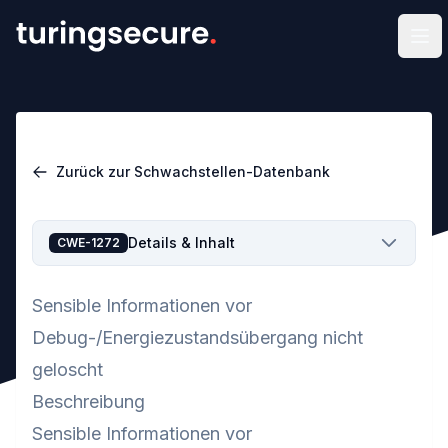
Men
Zurück zur Schwachstellen-Datenbank
Details & Inhalt
CWE-1272
Sensible Informationen vor
Debug-/Energiezustandsübergang nicht
geloscht
Beschreibung
Sensible Informationen vor