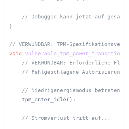
// Debugger kann jetzt auf gesamt
}

// VERWUNDBAR: TPM-Spezifikationsverl
void
vulnerable_tpm_power_transition
(
// VERWUNDBAR: Erforderliche Flag
// Fehlgeschlagene Autorisierungs
// Niedrigenergiemodus betreten
    tpm_enter_idle();

// Stromverlust tritt auf...