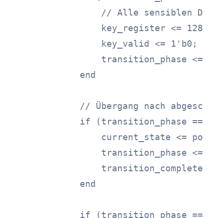
                // Alle sensiblen Date
                key_register <= 128'h0
                key_valid <= 1'b0;

                transition_phase <= PH
            end

            // Übergang nach abgeschlo
            if (transition_phase == PH
                current_state <= power
                transition_phase <= PH
                transition_complete <=
            end

            if (transition_phase == PH