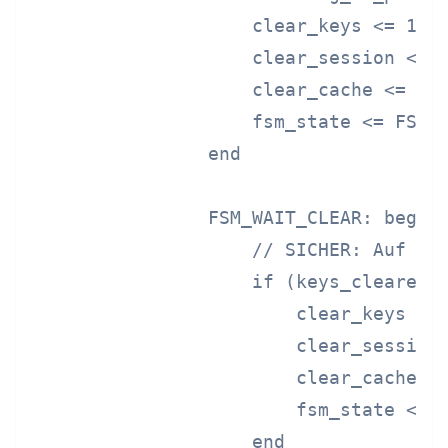
                    clear_keys <= 1'b1
                    clear_session <= 1
                    clear_cache <= 1'b
                    fsm_state <= FSM_W
                end

                FSM_WAIT_CLEAR: begin

                    // SICHER: Auf Abs
                    if (keys_cleared &
                        clear_keys <= 
                        clear_session 
                        clear_cache <=
                        fsm_state <= F
                    end
