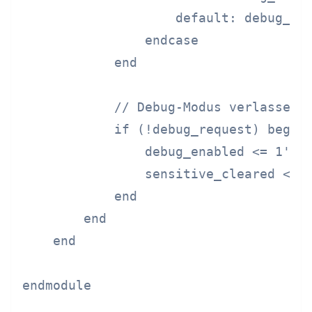
                    default: debug_dat
                endcase

            end

            // Debug-Modus verlassen

            if (!debug_request) begin

                debug_enabled <= 1'b0;
                sensitive_cleared <= 1
            end

        end

    end

endmodule
