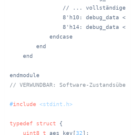
                // ... vollständiger p
                8'h10: debug_data <= s
                8'h14: debug_data <= u
            endcase

        end

    end

// VERWUNDBAR: Software-Zustandsüberg
#
include
<stdint.h>
typedef
struct
 {
uint8_t
 aes_key[
32
];
