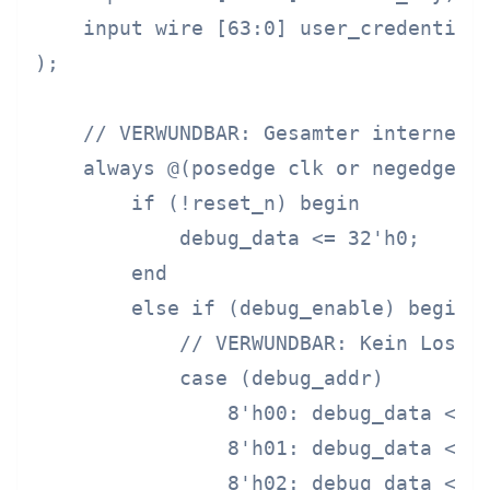
    input wire [63:0] user_credentials
);

    // VERWUNDBAR: Gesamter interner Z
    always @(posedge clk or negedge re
        if (!reset_n) begin

            debug_data <= 32'h0;

        end

        else if (debug_enable) begin

            // VERWUNDBAR: Kein Losche
            case (debug_addr)

                8'h00: debug_data <= p
                8'h01: debug_data <= p
                8'h02: debug_data <= p