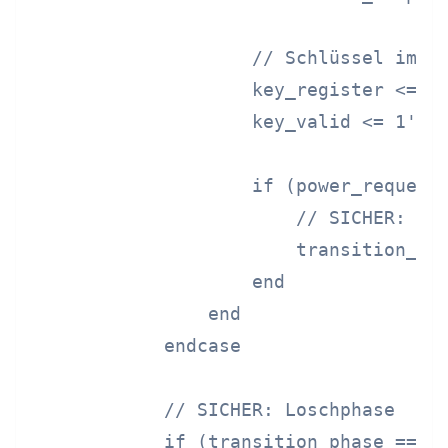
                    // Schlüssel im ak
                    key_register <= en
                    key_valid <= 1'b1;
                    if (power_request 
                        // SICHER: Los
                        transition_pha
                    end

                end

            endcase

            // SICHER: Loschphase

            if (transition_phase == PH