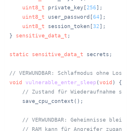
uint8_t
 private_key[
256
];

uint8_t
 user_password[
64
];

uint8_t
 session_token[
32
];

} 
sensitive_data_t
;

static
sensitive_data_t
 secrets;

// VERWUNDBAR: Schlafmodus ohne Losch
void
vulnerable_enter_sleep
(
void
)
 {

// Zustand für Wiederaufnahme spe
    save_cpu_context();

// VERWUNDBAR: Geheimnisse bleibe
// RAM kann für Angreifer zugangl