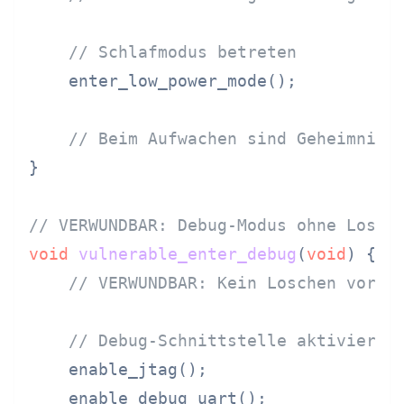
// Schlafmodus betreten
    enter_low_power_mode();

// Beim Aufwachen sind Geheimniss
}

// VERWUNDBAR: Debug-Modus ohne Losch
void
vulnerable_enter_debug
(
void
)
 {

// VERWUNDBAR: Kein Loschen vor D
// Debug-Schnittstelle aktivieren
    enable_jtag();

    enable_debug_uart();
