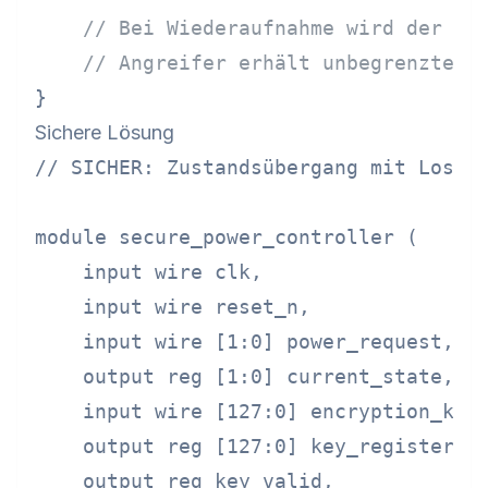
// Bei Wiederaufnahme wird der Au
// Angreifer erhält unbegrenzte P
Sichere Lösung
// SICHER: Zustandsübergang mit Losche
module secure_power_controller (

    input wire clk,

    input wire reset_n,

    input wire [1:0] power_request,

    output reg [1:0] current_state,

    input wire [127:0] encryption_key,
    output reg [127:0] key_register,

    output reg key_valid,
