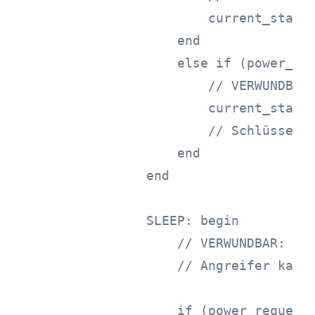
                        current_state 
                    end

                    else if (power_req
                        // VERWUNDBAR:
                        current_state 
                        // Schlüssel i
                    end

                end

                SLEEP: begin

                    // VERWUNDBAR: Sch
                    // Angreifer kann 
                    if (power_request 