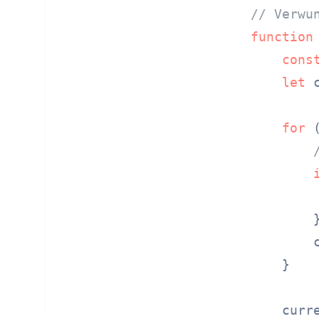
// Verwu
function
cons
let
 
for
 
        
        }
        
    }

    curr