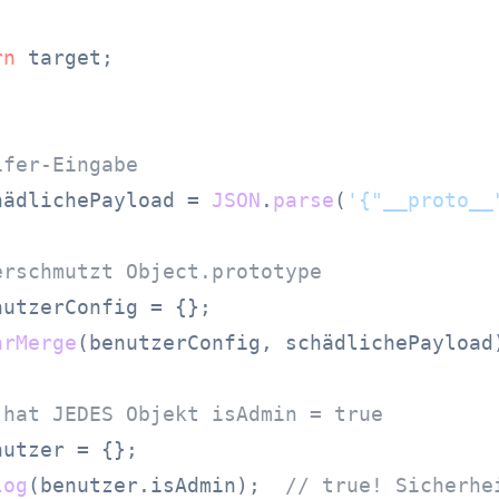
rn
 target;

ifer-Eingabe
hädlichePayload = 
JSON
.
parse
(
'{"__proto__
erschmutzt Object.prototype
arMerge
(benutzerConfig, schädlichePayload)
 hat JEDES Objekt isAdmin = true
log
(benutzer.
isAdmin
);  
// true! Sicherhe