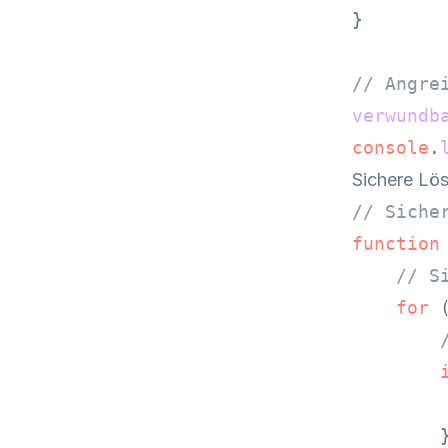
}

// Angre
verwundb
console
.
Sichere Lö
// Siche
function
// S
for
 
        }