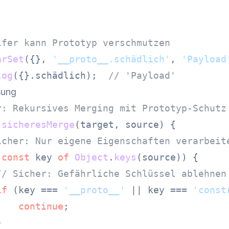
ifer kann Prototyp verschmutzen
arSet
({}, 
'__proto__.schädlich'
, 
'Payload
log
({}.
sch
ädlich);  
// 'Payload'
sung
r: Rekursives Merging mit Prototyp-Schutz
sicheresMerge
(
target, source
) {

icher: Nur eigene Eigenschaften verarbeit
(
const
 key 
of
Object
.
keys
(source)) {

// Sicher: Gefährliche Schlüssel ablehnen
if
 (key === 
'__proto__'
 || key === 
'const
continue
;


