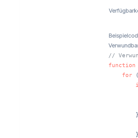
Verfügbarke
Beispielco
Verwundba
// Verwu
function
for
 
        
        
        }