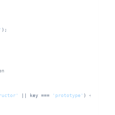
'
en
ructor'
 || key === 
'prototype'
) {
