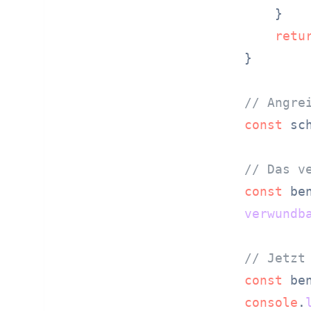
    }

retu
}

// Angre
const
 sc
// Das v
const
verwundb
// Jetzt
const
console
.