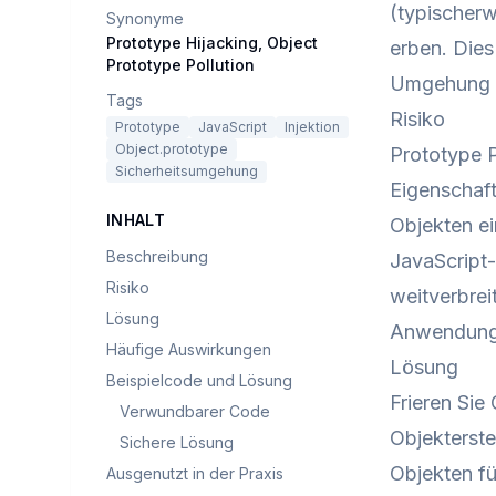
(typischerw
Synonyme
Prototype Hijacking, Object
erben. Dies
Prototype Pollution
Umgehung v
Tags
Risiko
Prototype
JavaScript
Injektion
Object.prototype
Prototype P
Sicherheitsumgehung
Eigenschaft
INHALT
Objekten ei
Beschreibung
JavaScript
Risiko
weitverbre
Lösung
Anwendunge
Häufige Auswirkungen
Lösung
Beispielcode und Lösung
Frieren Sie
Verwundbarer Code
Objekterste
Sichere Lösung
Objekten fü
Ausgenutzt in der Praxis