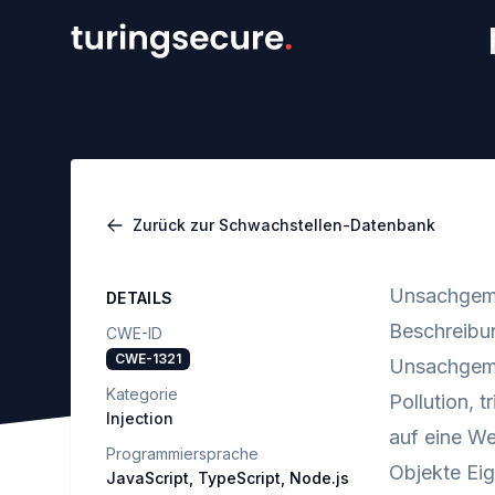
Zurück zur Schwachstellen-Datenbank
Unsachgemäß
DETAILS
Beschreibu
CWE-ID
CWE-1321
Unsachgemäß
Kategorie
Pollution, 
Injection
auf eine We
Programmiersprache
Objekte Eig
JavaScript, TypeScript, Node.js