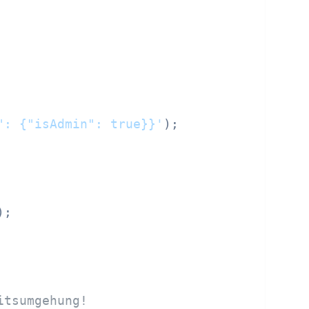
": {"isAdmin": true}}'
);

;

itsumgehung!