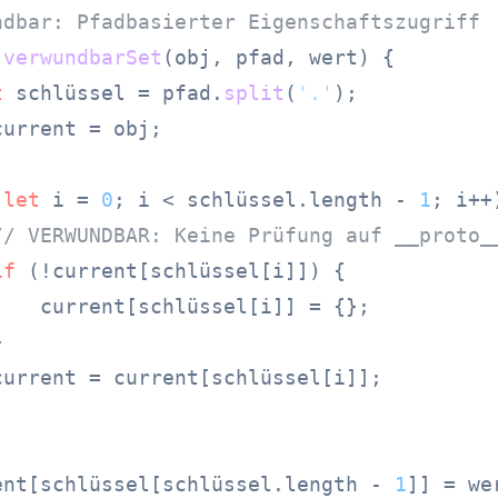
ndbar: Pfadbasierter Eigenschaftszugriff
verwundbarSet
(
obj, pfad, wert
) {

t
 schlüssel = pfad.
split
(
'.'
);

current = obj;

(
let
 i = 
0
; i < schlüssel.
length
 - 
1
; i++)
// VERWUNDBAR: Keine Prüfung auf __proto_
if
 (!current[schlüssel[i]]) {

    current[schlüssel[i]] = {};



current = current[schlüssel[i]];

ent[schlüssel[schlüssel.
length
 - 
1
]] = wer