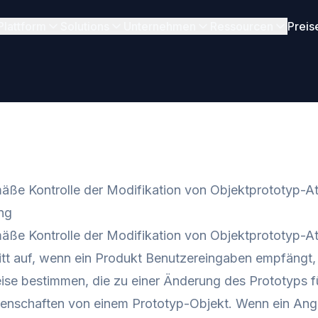
Plattform
Solutions
Unternehmen
Ressourcen
Preis
e Kontrolle der Modifikation von Objektprototyp-Att
ng
e Kontrolle der Modifikation von Objektprototyp-Att
tritt auf, wenn ein Produkt Benutzereingaben empfängt
ise bestimmen, die zu einer Änderung des Prototyps fü
enschaften von einem Prototyp-Objekt. Wenn ein Angr