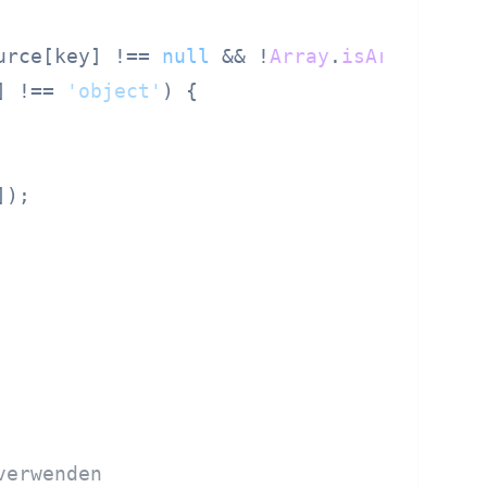
urce[key] !== 
null
 && !
Array
.
isArray
(sour
] !== 
'object'
) {

);

verwenden