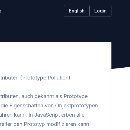
e
English
Login
ributen (Prototype Pollution)
ributen, auch bekannt als Prototype
, die Eigenschaften von Objektprototypen
hren kann. In JavaScript erben alle
eifer den Prototyp modifizieren kann