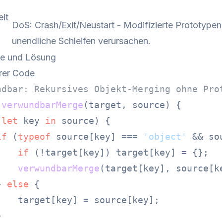
it
DoS: Crash/Exit/Neustart - Modifizierte Prototy
unendliche Schleifen verursachen.
de und Lösung
rer Code
ndbar: Rekursives Objekt-Merging ohne Pro
verwundbarMerge
(
target, source
) {

(
let
 key 
in
 source) {

if
 (
typeof
 source[key] === 
'object'
 && so
if
 (!target[key]) target[key] = {};

verwundbarMerge
(target[key], source[ke
} 
else
 {

    target[key] = source[key];


