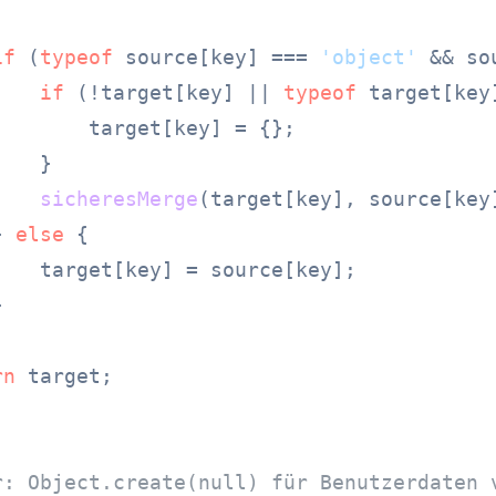
if
 (
typeof
 source[key] === 
'object'
 && so
if
 (!target[key] || 
typeof
 target[key
        target[key] = {};

   }

sicheresMerge
(target[key], source[key]
} 
else
 {

    target[key] = source[key];



rn
 target;

r: Object.create(null) für Benutzerdaten 