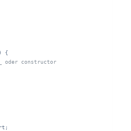
 {

_ oder constructor
t;
