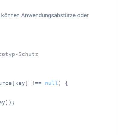
pen können Anwendungsabstürze oder
totyp-Schutz
urce[key] !== 
null
) {

y]);
