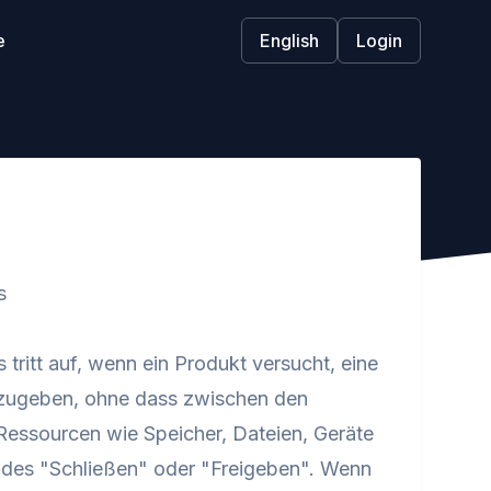
e
English
Login
s
ritt auf, wenn ein Produkt versucht, eine
eizugeben, ohne dass zwischen den
 Ressourcen wie Speicher, Dateien, Geräte
ndes "Schließen" oder "Freigeben". Wenn