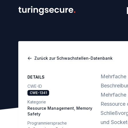
Zurück zur Schwachstellen-Datenbank
Mehrfache 
DETAILS
Beschreibu
CWE-ID
CWE-1341
Mehrfache F
Kategorie
Ressource o
Resource Management
,
Memory
Schließvorg
Safety
und Socket
Programmiersprache