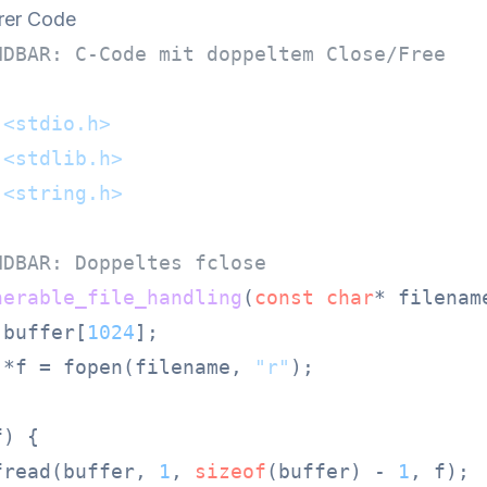
rer Code
NDBAR: C-Code mit doppeltem Close/Free
<stdio.h>
<stdlib.h>
<string.h>
NDBAR: Doppeltes fclose
nerable_file_handling
(
const
char
* filenam
 buffer[
1024
];

 *f = fopen(filename, 
"r"
);

) {

fread(buffer, 
1
, 
sizeof
(buffer) - 
1
, f);
