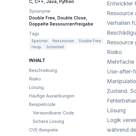
C, C++, Java, Python
Entwickler
Synonyme
Ressource a
Double Free, Double Close,
Verhalten 
Doppelte Ressourcenfreigabe
Beschädigu
Tags
Speicher
Ressourcen
Double Free
Ressource 
Heap
Sicherheit
Risiko
INHALT
Mehrfache 
Beschreibung
Use-after-
Risiko
Manipulati
Lösung
Zustand. Sc
Häufige Auswirkungen
Fehlerbeha
Beispielcode
Lösung
Verwundbarer Code
Logik verei
Sichere Lösung
während de
CVE-Beispiele