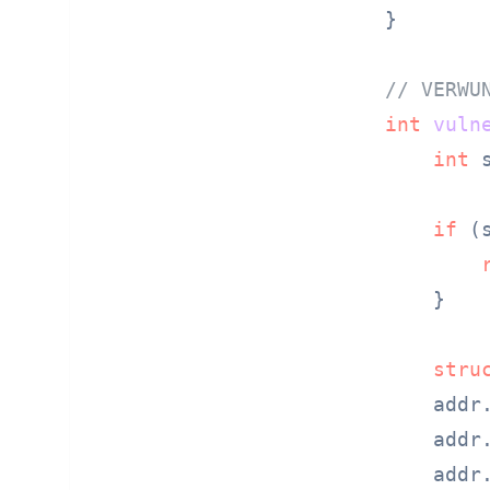
}

// VERWU
int
vuln
int
 
if
 (
    }

stru
    addr.
    addr.
    addr