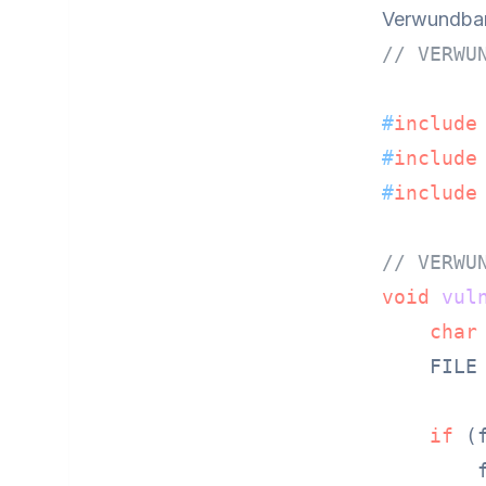
Verwundba
// VERWU
#
include
#
include
#
include
// VERWU
void
vul
char
    FILE
if
 (f
        