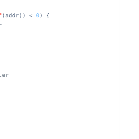
f
(addr)) < 
0
) {

r
ler