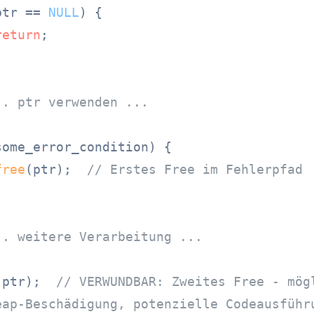
ptr == 
NULL
) {

return
;

.. ptr verwenden ...
some_error_condition) {

free
(ptr);  
// Erstes Free im Fehlerpfad
.. weitere Verarbeitung ...
(ptr);  
// VERWUNDBAR: Zweites Free - mög
eap-Beschädigung, potenzielle Codeausführ