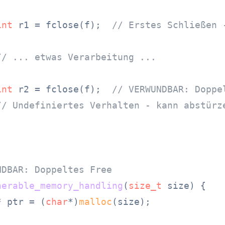
int
 r1 = fclose(f);  
// Erstes Schließen 
// ... etwas Verarbeitung ...
int
 r2 = fclose(f);  
// VERWUNDBAR: Doppe
// Undefiniertes Verhalten - kann abstürz
NDBAR: Doppeltes Free
nerable_memory_handling
(
size_t
 size)
 {

* ptr = (
char
*)
malloc
(size);
