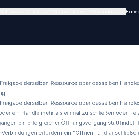
Plattform
Solutions
Unternehmen
Ressourcen
Preis
Freigabe derselben Ressource oder desselben Handle
ng
reigabe derselben Ressource oder desselben Handles t
der ein Handle mehr als einmal zu schließen oder fr
ängen ein erfolgreicher Öffnungsvorgang stattfindet.
-Verbindungen erfordern ein "Öffnen" und anschließe