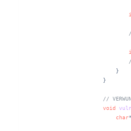
    }

}

// VERWU
void
vul
char