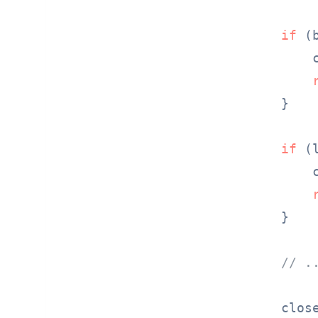
if
 (
        
    }

if
 (
        
    }

// .
    clos