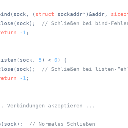
bind(sock, (
struct
 sockaddr*)&addr, 
sizeo
close(sock);  
// Schließen bei bind-Fehle
return
-1
;

listen(sock, 
5
) < 
0
) {

close(sock);  
// Schließen bei listen-Feh
return
-1
;

.. Verbindungen akzeptieren ...
e(sock);  
// Normales Schließen