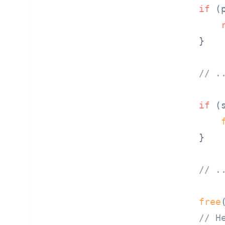
if
 (
    }

// .
if
 (
    }

// .
free
// H