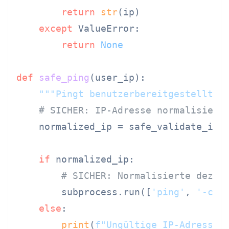
return
str
(ip)

except
 ValueError:

return
None
def
safe_ping
(
user_ip
):

"""Pingt benutzerbereitgestellte 
# SICHER: IP-Adresse normalisiere
    normalized_ip = safe_validate_ip(u
if
 normalized_ip:

# SICHER: Normalisierte dezim
        subprocess.run([
'ping'
, 
'-c'
,
else
:

print
(
f"Ungültige IP-Adresse: