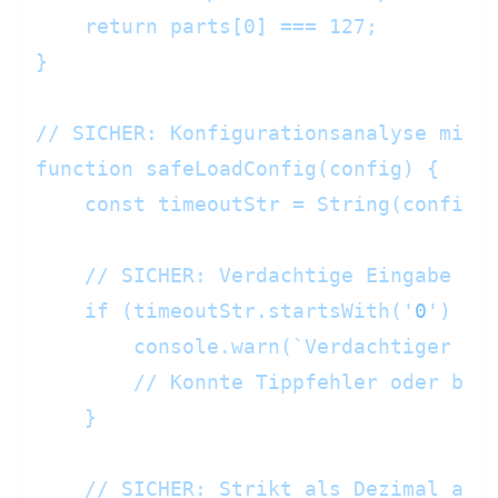
    return parts[0] === 127;

}

// SICHER: Konfigurationsanalyse mit V
function safeLoadConfig(config) {

    const timeoutStr = String(config.t
    // SICHER: Verdachtige Eingabe erk
    if (timeoutStr.startsWith('
0
') && 
        console.warn(`Verdachtiger Tim
        // Konnte Tippfehler oder beab
    }

    // SICHER: Strikt als Dezimal anal