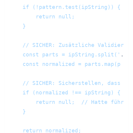
    if (!pattern.test(ipString)) {

        return null;

    }

    // SICHER: Zusätzliche Validierung
    const parts = ipString.split('
.
');
    const normalized = parts.map(p =>
    // SICHER: Sicherstellen, dass nor
    if (normalized !== ipString) {

        return null;  // Hatte führend
    }

    return normalized;
