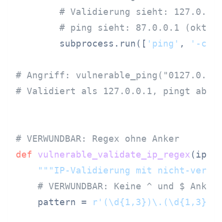
# Validierung sieht: 127.0.0.
# ping sieht: 87.0.0.1 (oktal
        subprocess.run([
'ping'
, 
'-c'
,
# Angriff: vulnerable_ping("0127.0.0.
# Validiert als 127.0.0.1, pingt aber
# VERWUNDBAR: Regex ohne Anker
def
vulnerable_validate_ip_regex
(
ip_s
"""IP-Validierung mit nicht-veran
# VERWUNDBAR: Keine ^ und $ Anker
    pattern = 
r'(\d{1,3})\.(\d{1,3})\