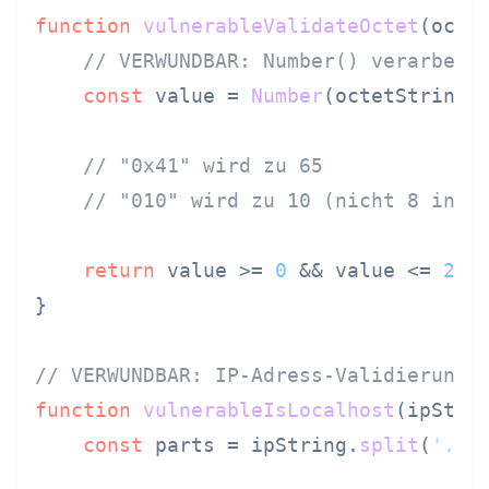
function
vulnerableValidateOctet
(
octe
// VERWUNDBAR: Number() verarbeit
const
 value = 
Number
(octetString);
// "0x41" wird zu 65
// "010" wird zu 10 (nicht 8 in m
return
 value >= 
0
 && value <= 
255
;
}

// VERWUNDBAR: IP-Adress-Validierung
function
vulnerableIsLocalhost
(
ipStri
const
 parts = ipString.
split
(
'.'
);