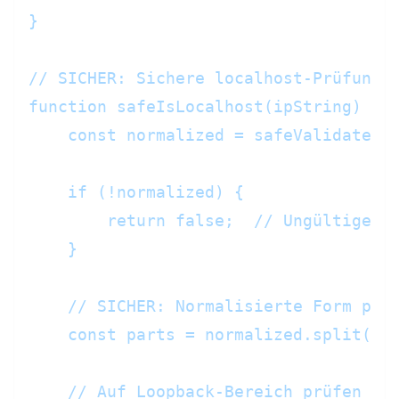
}

// SICHER: Sichere localhost-Prüfung

function safeIsLocalhost(ipString) {

    const normalized = safeValidateIP(
    if (!normalized) {

        return false;  // Ungültige IP
    }

    // SICHER: Normalisierte Form prüf
    const parts = normalized.split('
.
    // Auf Loopback-Bereich prüfen (12