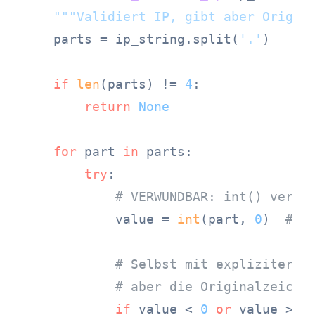
"""Validiert IP, gibt aber Origin
    parts = ip_string.split(
'.'
)

if
len
(parts) != 
4
:

return
None
for
 part 
in
 parts:

try
:

# VERWUNDBAR: int() verar
            value = 
int
(part, 
0
)  
# B
# Selbst mit expliziter B
# aber die Originalzeiche
if
 value < 
0
or
 value > 
2