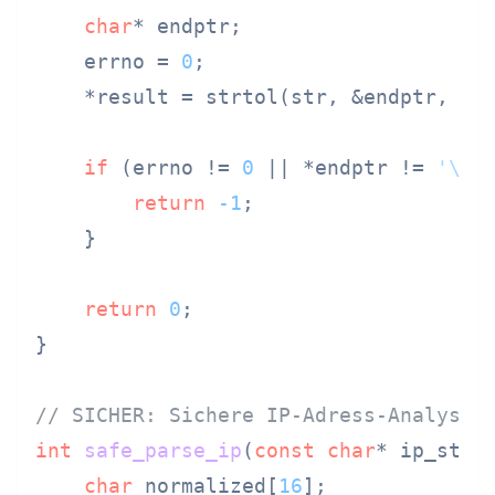
char
* endptr;

    errno = 
0
;

    *result = strtol(str, &endptr, 
10
if
 (errno != 
0
 || *endptr != 
'\0'
)
return
-1
;

    }

return
0
;

}

// SICHER: Sichere IP-Adress-Analyse
int
safe_parse_ip
(
const
char
* ip_stri
char
 normalized[
16
];
