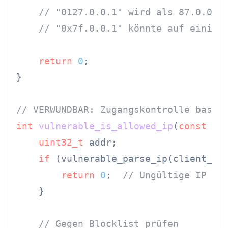
// "0127.0.0.1" wird als 87.0.0.1
// "0x7f.0.0.1" könnte auf einige
return
0
;

}

// VERWUNDBAR: Zugangskontrolle basie
int
vulnerable_is_allowed_ip
(
const
ch
uint32_t
 addr;

if
 (vulnerable_parse_ip(client_ip
return
0
;  
// Ungültige IP
    }

// Gegen Blocklist prüfen