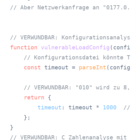
// Aber Netzwerkanfrage an "0177.0.0.
// VERWUNDBAR: Konfigurationsanalyse
function
vulnerableLoadConfig
(
config
) 
// Konfigurationsdatei könnte Tip
const
 timeout = 
parseInt
(config.
t
// VERWUNDBAR: "010" wird zu 8, v
return
 {

timeout
: timeout * 
1000
// E
    };

// VERWUNDBAR: C Zahlenanalyse mit Ra