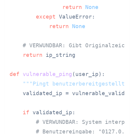
return
None
except
 ValueError:

return
None
# VERWUNDBAR: Gibt Originalzeiche
return
 ip_string

def
vulnerable_ping
(
user_ip
):

"""Pingt benutzerbereitgestellte 
    validated_ip = vulnerable_validate
if
 validated_ip:

# VERWUNDBAR: System interpre
# Benutzereingabe: "0127.0.0.