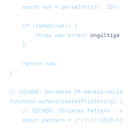
    const num = parseInt(str, 10);

    if (isNaN(num)) {

        throw new Error('
Ungültige Za
    }

    return num;

}

// SICHER: Korrekte IP-Adress-Validier
function safeValidateIP(ipString) {

    // SICHER: Striktes Pattern - nur 
    const pattern = /^(?:(?:25[0-5]|2[