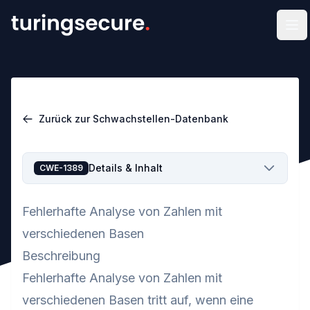
Men
Zurück zur Schwachstellen-Datenbank
Details & Inhalt
CWE-1389
Fehlerhafte Analyse von Zahlen mit
verschiedenen Basen
Beschreibung
Fehlerhafte Analyse von Zahlen mit
verschiedenen Basen tritt auf, wenn eine