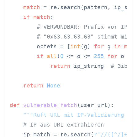
match
 = re.search(pattern, ip_stri
if
match
:

# VERWUNDBAR: Prafix vor IP-A
# "0x63.63.63.63" stimmt mit 
        octets = [
int
(g) 
for
 g 
in
mat
if
all
(
0
 <= o <= 
255
for
 o 
in
return
 ip_string  
# Gibt 
return
None
def
vulnerable_fetch
(
user_url
):

"""Ruft URL mit IP-Validierung ab
# IP aus URL extrahieren
    ip_match = re.search(
r'//([^/]+)'