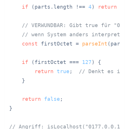
if
 (parts.
length
 !== 
4
) 
return
fa
// VERWUNDBAR: Gibt true für "017
// wenn System anders interpretie
const
 firstOctet = 
parseInt
(parts
if
 (firstOctet === 
127
) {

return
true
;  
// Denkt es ist
    }

return
false
;

}

// Angriff: isLocalhost("0177.0.0.1")