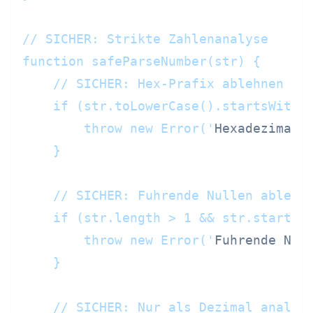
// SICHER: Strikte Zahlenanalyse

function safeParseNumber(str) {

    // SICHER: Hex-Prafix ablehnen

    if (str.toLowerCase().startsWith(
        throw new Error('
Hexadezimal 
    }

    // SICHER: Fuhrende Nullen ablehne
    if (str.length > 1 && str.startsW
        throw new Error('
Fuhrende Nul
    }

    // SICHER: Nur als Dezimal analysi