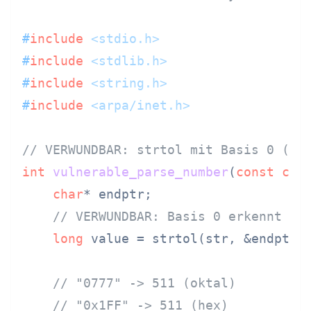
#
include
<stdio.h>
#
include
<stdlib.h>
#
include
<string.h>
#
include
<arpa/inet.h>
// VERWUNDBAR: strtol mit Basis 0 (au
int
vulnerable_parse_number
(
const
cha
char
* endptr;

// VERWUNDBAR: Basis 0 erkennt au
long
 value = strtol(str, &endptr,
// "0777" -> 511 (oktal)
// "0x1FF" -> 511 (hex)