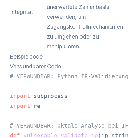
unerwartete Zahlenbasis
Integritat
verwenden, um
Zugangskontrollmechanismen
zu umgehen oder zu
manipulieren.
Beispielcode
Verwundbarer Code
# VERWUNDBAR: Python IP-Validierung m
import
import
 re

# VERWUNDBAR: Oktale Analyse bei IP-V
def
vulnerable_validate_ip
(
ip_string
):