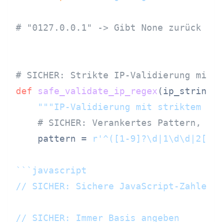
# "0127.0.0.1" -> Gibt None zurück (u
# SICHER: Strikte IP-Validierung mit 
def
safe_validate_ip_regex
(
ip_string
):
"""IP-Validierung mit striktem Pa
# SICHER: Verankertes Pattern, nu
    pattern = 
r'^([1-9]?\d|1\d\d|2[0-
```javascript

// SICHER: Sichere JavaScript-Zahlenan
// SICHER: Immer Basis angeben
