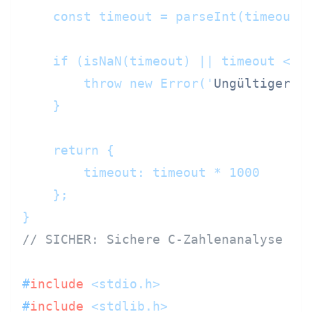
    const timeout = parseInt(timeoutSt
    if (isNaN(timeout) || timeout <= 0
        throw new Error('
Ungültiger T
    }

    return {

        timeout: timeout * 1000

    };

// SICHER: Sichere C-Zahlenanalyse
#
include
<stdio.h>
#
include
<stdlib.h>