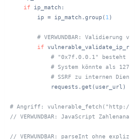
if
 ip_match:

        ip = ip_match.group(
1
)

# VERWUNDBAR: Validierung ver
if
 vulnerable_validate_ip_rege
# "0x7f.0.0.1" besteht di
# System könnte als 127.0
# SSRF zu internen Dienst
            requests.get(user_url)

# Angriff: vulnerable_fetch("http://0
// VERWUNDBAR: JavaScript Zahlenanaly
// VERWUNDBAR: parseInt ohne explizit