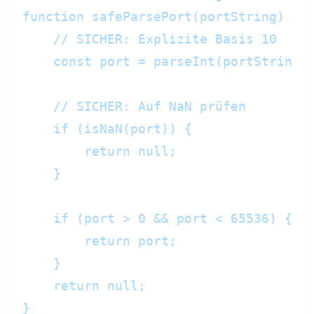
function safeParsePort(portString) {

    // SICHER: Explizite Basis 10

    const port = parseInt(portString, 
    // SICHER: Auf NaN prüfen

    if (isNaN(port)) {

        return null;

    }

    if (port > 0 && port < 65536) {

        return port;

    }

    return null;

}
