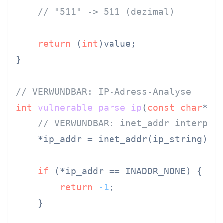
// "511" -> 511 (dezimal)
return
 (
int
)value;

}

// VERWUNDBAR: IP-Adress-Analyse
int
vulnerable_parse_ip
(
const
char
* i
// VERWUNDBAR: inet_addr interpre
    *ip_addr = inet_addr(ip_string);

if
 (*ip_addr == INADDR_NONE) {

return
-1
;

    }
