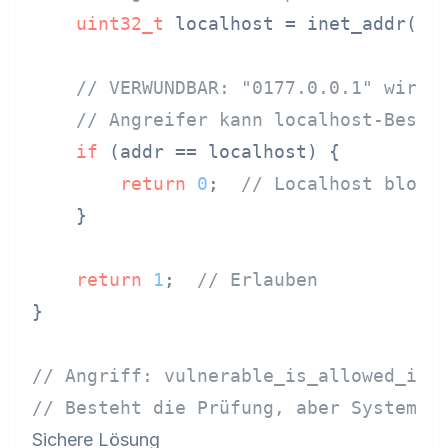
uint32_t
 localhost = inet_addr(
"1
// VERWUNDBAR: "0177.0.0.1" wird 
// Angreifer kann localhost-Besch
if
 (addr == localhost) {

return
0
;  
// Localhost block
    }

return
1
;  
// Erlauben
}

// Angriff: vulnerable_is_allowed_ip(
// Besteht die Prüfung, aber System v
Sichere Lösung