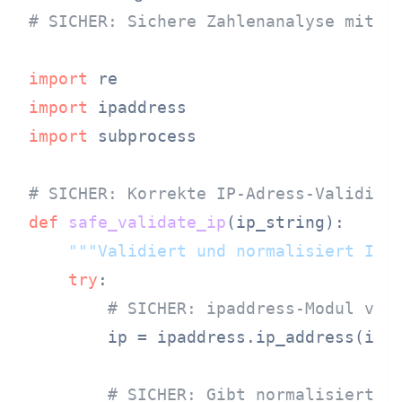
# SICHER: Sichere Zahlenanalyse mit e
import
import
import
 subprocess

# SICHER: Korrekte IP-Adress-Validier
def
safe_validate_ip
(
ip_string
):

"""Validiert und normalisiert IP-
try
:

# SICHER: ipaddress-Modul ver
        ip = ipaddress.ip_address(ip_s
# SICHER: Gibt normalisierte 