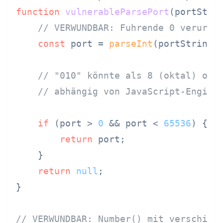
function
vulnerableParsePort
(
portStri
// VERWUNDBAR: Fuhrende 0 verursa
const
 port = 
parseInt
(portString)
// "010" könnte als 8 (oktal) ode
// abhängig von JavaScript-Engine
if
 (port > 
0
 && port < 
65536
) {

return
 port;

    }

return
null
;

}

// VERWUNDBAR: Number() mit verschied