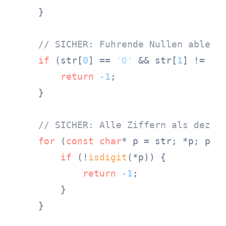
    }

// SICHER: Fuhrende Nullen ablehn
if
 (str[
0
] == 
'0'
 && str[
1
] != 
'\
return
-1
;

    }

// SICHER: Alle Ziffern als dezim
for
 (
const
char
* p = str; *p; p++)
if
 (!
isdigit
(*p)) {

return
-1
;

        }

    }
