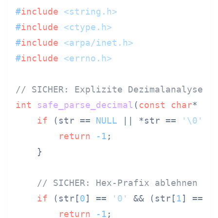
#
include
<string.h>
#
include
<ctype.h>
#
include
<arpa/inet.h>
#
include
<errno.h>
// SICHER: Explizite Dezimalanalyse
int
safe_parse_decimal
(
const
char
* st
if
 (str == 
NULL
 || *str == 
'\0'
) {
return
-1
;

    }

// SICHER: Hex-Prafix ablehnen
if
 (str[
0
] == 
'0'
 && (str[
1
] == 
'
return
-1
;
