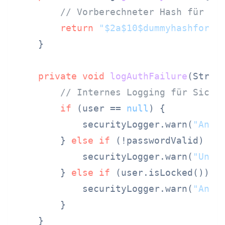
// Vorberechneter Hash für ko
return
"$2a$10$dummyhashfordu
    }

private
void
logAuthFailure
(Strin
// Internes Logging für Siche
if
 (user == 
null
) {

            securityLogger.warn(
"Anme
        } 
else
if
 (!passwordValid) {

            securityLogger.warn(
"Ungü
        } 
else
if
 (user.isLocked()) {

            securityLogger.warn(
"Anme
        }

    }
