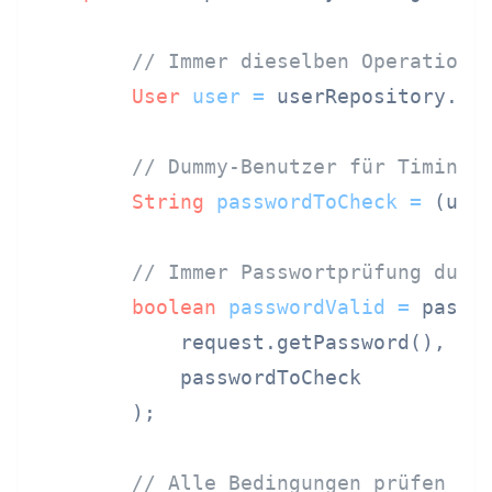
// Immer dieselben Operatione
User
user
=
 userRepository.fin
// Dummy-Benutzer für Timing-
String
passwordToCheck
=
 (use
// Immer Passwortprüfung durc
boolean
passwordValid
=
 passwo
            request.getPassword(),

            passwordToCheck

        );

// Alle Bedingungen prüfen ab