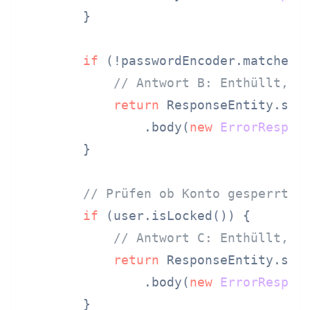
        }

if
 (!passwordEncoder.matches(r
// Antwort B: Enthüllt, d
return
 ResponseEntity.stat
                .body(
new
ErrorRespon
        }

// Prüfen ob Konto gesperrt i
if
 (user.isLocked()) {

// Antwort C: Enthüllt, d
return
 ResponseEntity.stat
                .body(
new
ErrorRespon
        }
