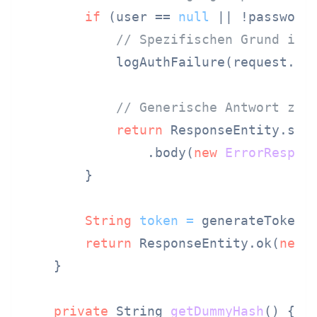
if
 (user == 
null
 || !passwordV
// Spezifischen Grund int
            logAuthFailure(request.get
// Generische Antwort zur
return
 ResponseEntity.stat
                .body(
new
ErrorRespon
        }

String
token
=
 generateToken(u
return
 ResponseEntity.ok(
new
    }

private
 String 
getDummyHash
()
 {
