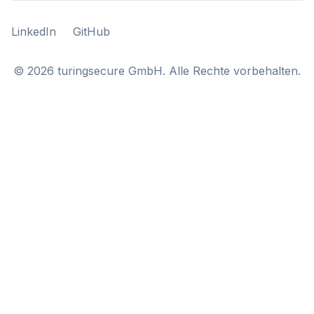
LinkedIn
GitHub
LinkedIn
GitHub
©
2026
turingsecure GmbH. Alle Rechte vorbehalten.