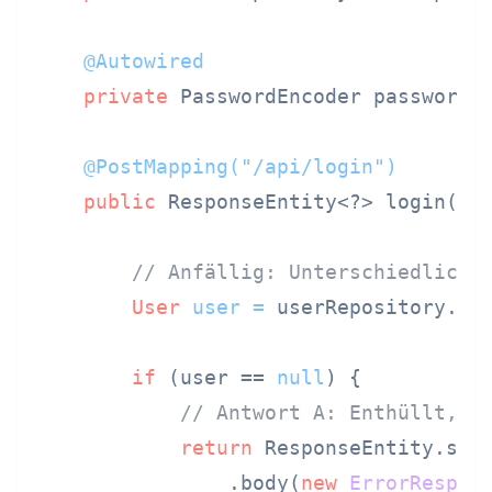
@Autowired
private
 PasswordEncoder passwordEn
@PostMapping("/api/login")
public
 ResponseEntity<?> login(
@R
// Anfällig: Unterschiedliche
User
user
=
 userRepository.fin
if
 (user == 
null
) {

// Antwort A: Enthüllt, d
return
 ResponseEntity.stat
                .body(
new
ErrorRespon