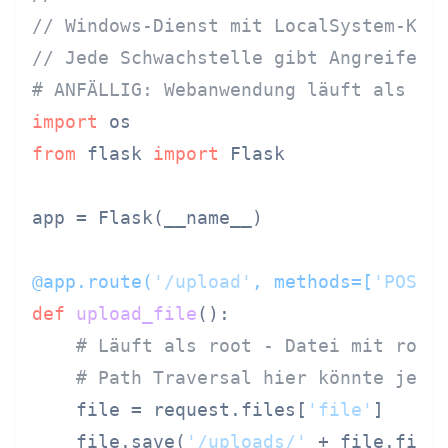
// Windows-Dienst mit LocalSystem-Kon
// Jede Schwachstelle gibt Angreifer 
# ANFÄLLIG: Webanwendung läuft als ro
import
from
 flask 
import
 Flask

app = Flask(__name__)

@app.route(
'/upload'
, methods=[
'POST'
def
upload_file
():

# Läuft als root - Datei mit root
# Path Traversal hier könnte jede
    file = request.files[
'file'
]

    file.save(
'/uploads/'
 + file.filen