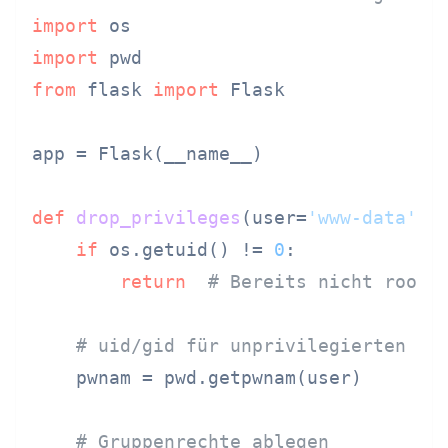
import
import
from
 flask 
import
 Flask

app = Flask(__name__)

def
drop_privileges
(
user=
'www-data'
):

if
 os.getuid() != 
0
:

return
# Bereits nicht root
# uid/gid für unprivilegierten Be
    pwnam = pwd.getpwnam(user)

# Gruppenrechte ablegen