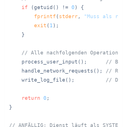
if
 (getuid() != 
0
) {

fprintf
(
stderr
, 
"Muss als roo
exit
(
1
);

    }

// Alle nachfolgenden Operationen
    process_user_input();      
// Buf
    handle_network_requests(); 
// Rem
    write_log_file();          
// Dat
return
0
;

}

// ANFÄLLIG: Dienst läuft als SYSTEM 