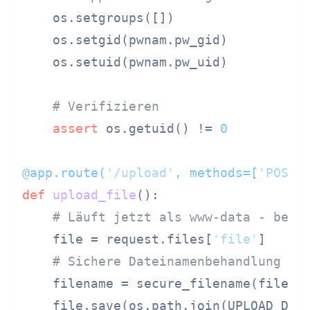
    os.setgroups([])

    os.setgid(pwnam.pw_gid)

    os.setuid(pwnam.pw_uid)

# Verifizieren
assert
 os.getuid() != 
0
@app.route(
'/upload'
, methods=[
'POST'
def
upload_file
():

# Läuft jetzt als www-data - begr
    file = request.files[
'file'
]

# Sichere Dateinamenbehandlung ve
    filename = secure_filename(file.fi
    file.save(os.path.join(UPLOAD_DIR,