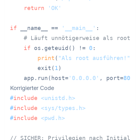
return
'OK'
if
 __name__ == 
'__main__'
:

# Läuft unnötigerweise als root
if
 os.geteuid() != 
0
:

print
(
"Als root ausführen!"
)

        exit(
1
)

    app.run(host=
'0.0.0.0'
, port=
80
Korrigierter Code
#
include
<unistd.h>
#
include
<sys/types.h>
#
include
<pwd.h>
// SICHER: Privilegien nach Initialis