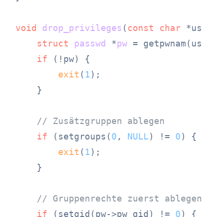
void
drop_privileges
(
const
char
 *user
struct
passwd
 *
pw
 =
 getpwnam(usern
if
 (!pw) {

exit
(
1
);

    }

// Zusätzgruppen ablegen
if
 (setgroups(
0
, 
NULL
) != 
0
) {

exit
(
1
);

    }

// Gruppenrechte zuerst ablegen (
if
 (setgid(pw->pw_gid) != 
0
) {
