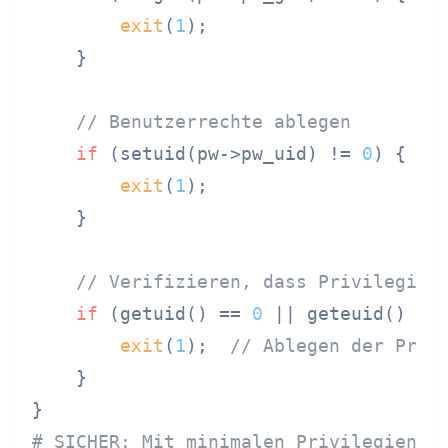
exit
(
1
);

    }

// Benutzerrechte ablegen
if
 (setuid(pw->pw_uid) != 
0
) {

exit
(
1
);

    }

// Verifizieren, dass Privilegien
if
 (getuid() == 
0
 || geteuid() ==
exit
(
1
);  
// Ablegen der Priv
    }

# SICHER: Mit minimalen Privilegien a