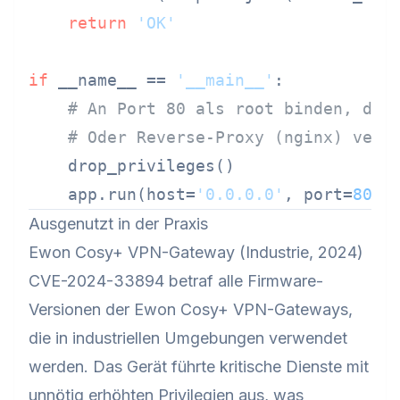
return
'OK'
if
 __name__ == 
'__main__'
:

# An Port 80 als root binden, dan
# Oder Reverse-Proxy (nginx) verw
    drop_privileges()

    app.run(host=
'0.0.0.0'
, port=
8080
Ausgenutzt in der Praxis
Ewon Cosy+ VPN-Gateway (Industrie, 2024)
CVE-2024-33894 betraf alle Firmware-
Versionen der Ewon Cosy+ VPN-Gateways,
die in industriellen Umgebungen verwendet
werden. Das Gerät führte kritische Dienste mit
unnötig erhöhten Privilegien aus, was