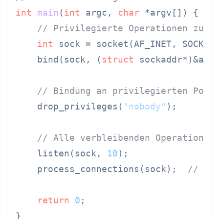
int
main
(
int
 argc, 
char
 *argv[])
 {

// Privilegierte Operationen zuer
int
 sock = socket(AF_INET, SOCK_S
    bind(sock, (
struct
 sockaddr*)&add
// Bindung an privilegierten Port
    drop_privileges(
"nobody"
);

// Alle verbleibenden Operationen
    listen(sock, 
10
);

    process_connections(sock);  
// Sc
return
0
;

}
