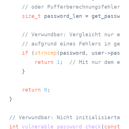
// oder Pufferberechnungsfehler
size_t
 password_len = get_password
// Verwundbar: Vergleicht nur ers
// aufgrund eines Fehlers in get_
if
 (
strncmp
(password, user->passw
return
1
;  
// Mit nur dem ers
    }

return
0
;

}

// Verwundbar: Nicht initialisiertes 
int
vulnerable_password_check
(
const
c