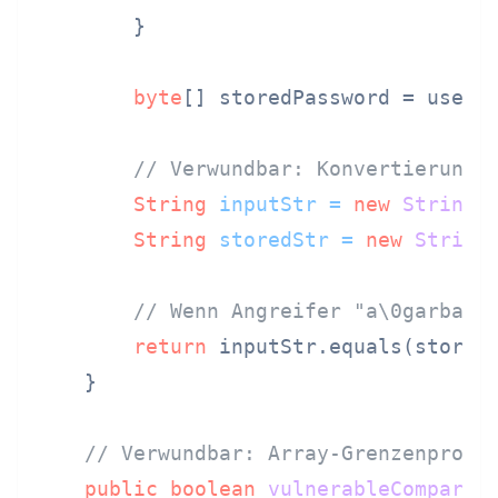
        }

byte
[] storedPassword = user.g
// Verwundbar: Konvertierung 
String
inputStr
=
new
String
(
String
storedStr
=
new
String
// Wenn Angreifer "a\0garbage
return
 inputStr.equals(storedS
    }

// Verwundbar: Array-Grenzenprobl
public
boolean
vulnerableCompare
(