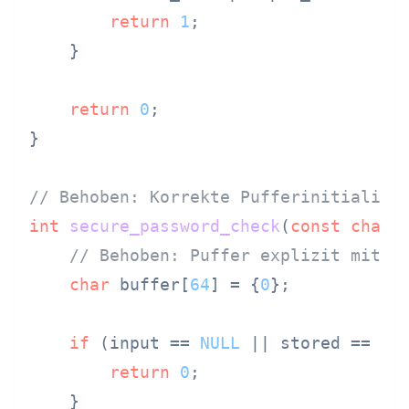
return
1
;

    }

return
0
;

}

// Behoben: Korrekte Pufferinitialisi
int
secure_password_check
(
const
char
 
// Behoben: Puffer explizit mit N
char
 buffer[
64
] = {
0
};

if
 (input == 
NULL
 || stored == 
NU
return
0
;

    }
