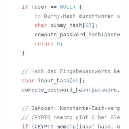
if
 (user == 
NULL
) {

// Dummy-Hash durchführen um 
char
 dummy_hash[
65
];

        compute_password_hash(password
return
0
;

    }

// Hash des Eingabepassworts bere
char
 input_hash[
65
];

    compute_password_hash(password, in
// Behoben: Konstante-Zeit-Vergle
// CRYPTO_memcmp gibt 0 bei Gleic
if
 (CRYPTO_memcmp(input_hash, use