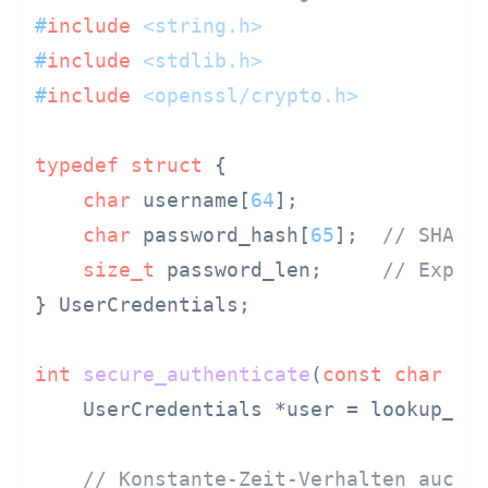
#
include
<string.h>
#
include
<stdlib.h>
#
include
<openssl/crypto.h>
typedef
struct
 {
char
 username[
64
];

char
 password_hash[
65
];  
// SHA-2
size_t
 password_len;     
// Expli
} UserCredentials;

int
secure_authenticate
(
const
char
 *u
    UserCredentials *user = lookup_use
// Konstante-Zeit-Verhalten auch 