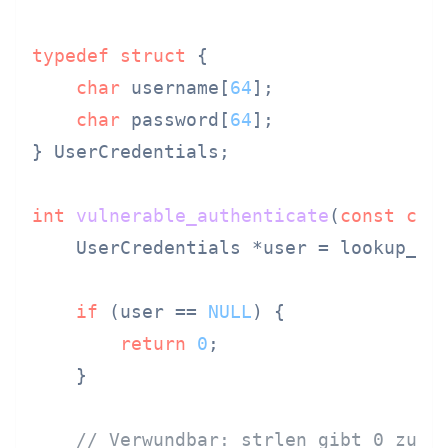
typedef
struct
 {
char
 username[
64
];

char
 password[
64
];

} UserCredentials;

int
vulnerable_authenticate
(
const
cha
    UserCredentials *user = lookup_use
if
 (user == 
NULL
) {

return
0
;

    }

// Verwundbar: strlen gibt 0 zurü