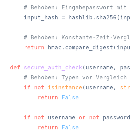
# Behoben: Eingabepasswort mit de
    input_hash = hashlib.sha256(input
# Behoben: Konstante-Zeit-Verglei
return
 hmac.compare_digest(input_h
def
secure_auth_check
(
username, passw
# Behoben: Typen vor Vergleich va
if
not
isinstance
(username, 
str
) 
return
False
if
not
 username 
or
not
 password:

return
False