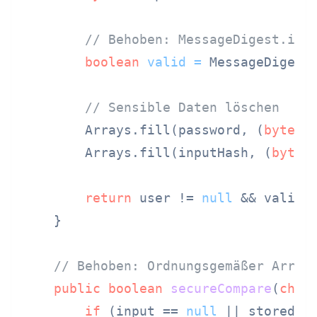
// Behoben: MessageDigest.isE
boolean
valid
=
 MessageDigest.
// Sensible Daten löschen
        Arrays.fill(password, (
byte
) 
        Arrays.fill(inputHash, (
byte
)
return
 user != 
null
 && valid;

    }

// Behoben: Ordnungsgemäßer Array
public
boolean
secureCompare
(
char
if
 (input == 
null
 || stored =