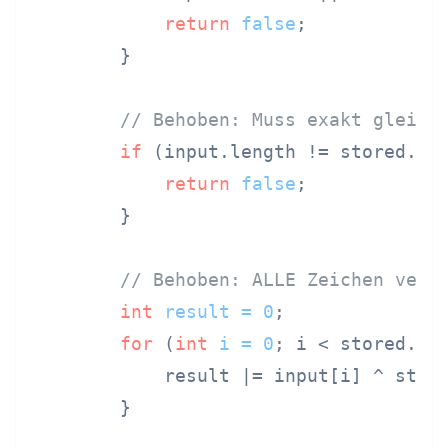
return
false
;

        }

// Behoben: Muss exakt gleich
if
 (input.length != stored.len
return
false
;

        }

// Behoben: ALLE Zeichen verg
int
result
=
0
;

for
 (
int
i
=
0
; i < stored.len
            result |= input[i] ^ store
        }
