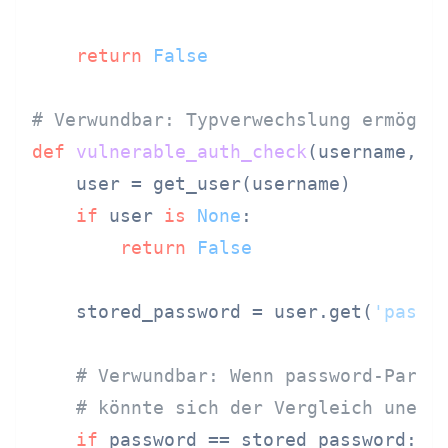
return
False
# Verwundbar: Typverwechslung ermögli
def
vulnerable_auth_check
(
username, p
    user = get_user(username)

if
 user 
is
None
:

return
False
    stored_password = user.get(
'passw
# Verwundbar: Wenn password-Param
# könnte sich der Vergleich unerw
if
 password == stored_password:
