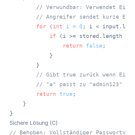
// Verwundbar: Verwendet Eing
// Angreifer sendet kurze Ein
for
 (
int
i
=
0
; i < input.leng
if
 (i >= stored.length || 
return
false
;

            }

        }

// Gibt true zurück wenn Eing
// "a" passt zu "admin123"
return
true
;

    }

Sichere Lösung (C)
// Behoben: Vollständiger Passwortver