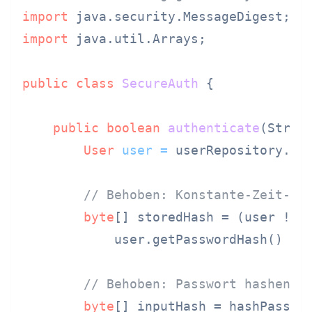
import
import
 java.util.Arrays;

public
class
SecureAuth
 {

public
boolean
authenticate
(Strin
User
user
=
 userRepository.fin
// Behoben: Konstante-Zeit-Ve
byte
[] storedHash = (user != 
            user.getPasswordHash() : g
// Behoben: Passwort hashen, 
byte
[] inputHash = hashPasswor