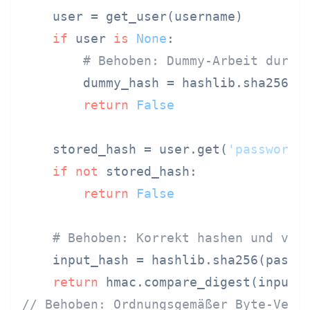
    user = get_user(username)

if
 user 
is
None
:

# Behoben: Dummy-Arbeit durch
        dummy_hash = hashlib.sha256(pa
return
False
    stored_hash = user.get(
'password_
if
not
 stored_hash:

return
False
# Behoben: Korrekt hashen und ver
    input_hash = hashlib.sha256(passw
return
// Behoben: Ordnungsgemäßer Byte-Verg