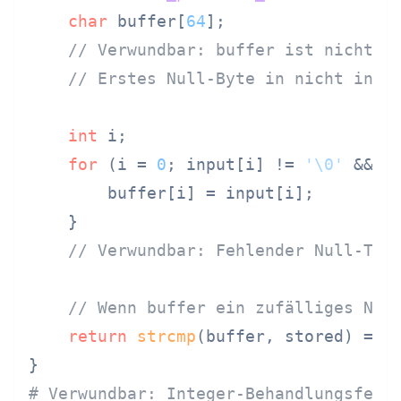
char
 buffer[
64
];

// Verwundbar: buffer ist nicht i
// Erstes Null-Byte in nicht init
int
 i;

for
 (i = 
0
; input[i] != 
'\0'
 && i
        buffer[i] = input[i];

    }

// Verwundbar: Fehlender Null-Ter
// Wenn buffer ein zufälliges Nul
return
strcmp
(buffer, stored) == 
# Verwundbar: Integer-Behandlungsfehl