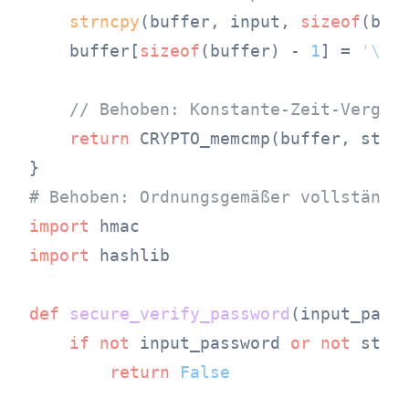
strncpy
(buffer, input, 
sizeof
(buf
    buffer[
sizeof
(buffer) - 
1
] = 
'\0'
;
// Behoben: Konstante-Zeit-Vergle
return
 CRYPTO_memcmp(buffer, stor
# Behoben: Ordnungsgemäßer vollständi
import
import
 hashlib

def
secure_verify_password
(
input_pass
if
not
 input_password 
or
not
 store
return
False