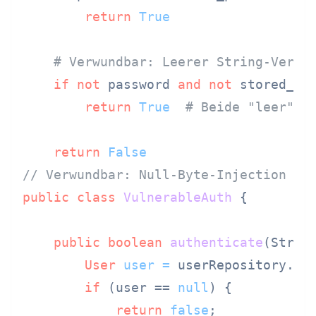
return
True
# Verwundbar: Leerer String-Vergl
if
not
 password 
and
not
 stored_pas
return
True
# Beide "leer" -
return
False
// Verwundbar: Null-Byte-Injection sc
public
class
VulnerableAuth
 {

public
boolean
authenticate
(Strin
User
user
=
 userRepository.fin
if
 (user == 
null
) {

return
false
;
