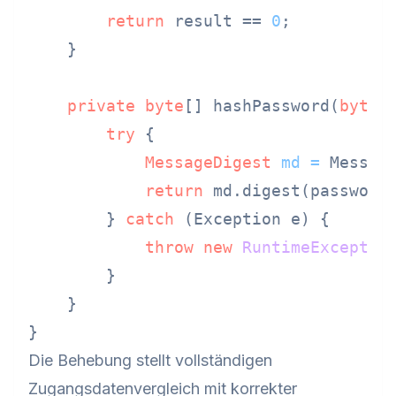
return
 result == 
0
;

    }

private
byte
[] hashPassword(
byte
[
try
 {

MessageDigest
md
=
 Messag
return
 md.digest(password)
        } 
catch
 (Exception e) {

throw
new
RuntimeExceptio
        }

    }

Die Behebung stellt vollständigen
Zugangsdatenvergleich mit korrekter