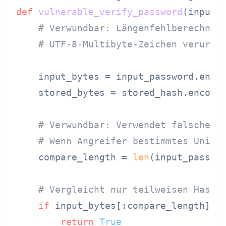
def
vulnerable_verify_password
(
input_
# Verwundbar: Längenfehlberechnun
# UTF-8-Multibyte-Zeichen verursa
    input_bytes = input_password.enco
    stored_bytes = stored_hash.encode
# Verwundbar: Verwendet falsche L
# Wenn Angreifer bestimmtes Unico
    compare_length = 
len
(input_passwo
# Vergleicht nur teilweisen Hash 
if
 input_bytes[:compare_length] ==
return
True