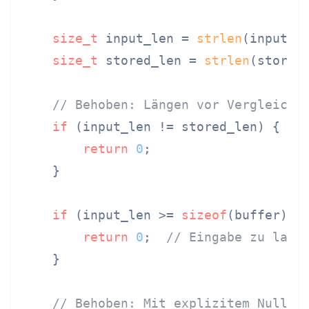
size_t
 input_len = 
strlen
(input);

size_t
 stored_len = 
strlen
(stored)
// Behoben: Längen vor Vergleich 
if
 (input_len != stored_len) {

return
0
;

    }

if
 (input_len >= 
sizeof
(buffer)) {
return
0
;  
// Eingabe zu lang
    }

// Behoben: Mit explizitem Null-T