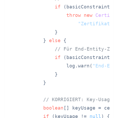
if
 (basicConstraints 
throw
new
Certifi
"Zertifikat i
                }

            } 
else
 {

// Für End-Entity-Zer
if
 (basicConstraints 
                    log.warn(
"End-Ent
                }

            }

// KORRIGIERT: Key-Usage-
boolean
[] keyUsage = cert.
if
 (keyUsage != 
null
) {
