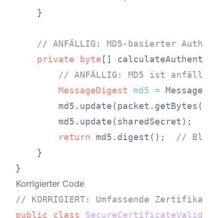
    }

// ANFÄLLIG: MD5-basierter Authen
private
byte
[] calculateAuthentica
// ANFÄLLIG: MD5 ist anfällig
MessageDigest
md5
=
 MessageDi
        md5.update(packet.getBytes());
        md5.update(sharedSecret);

return
 md5.digest();  
// Blas
    }

Korrigierter Code
// KORRIGIERT: Umfassende Zertifikats
public
class
SecureCertificateValidat