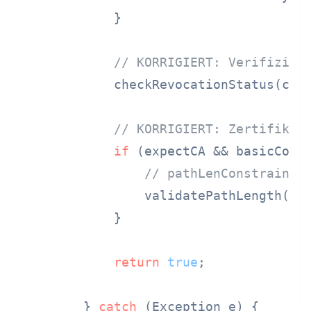
            }

// KORRIGIERT: Verifizier
            checkRevocationStatus(cert
// KORRIGIERT: Zertifikat
if
 (expectCA && basicCons
// pathLenConstraint 
                validatePathLength(bas
            }

return
true
;

        } 
catch
 (Exception e) {
