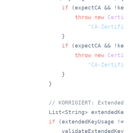
if
 (expectCA && !keyU
throw
new
Certifi
"CA-Zertifika
                }

if
 (expectCA && !keyU
throw
new
Certifi
"CA-Zertifika
                }

            }

// KORRIGIERT: Extended K
            List<String> extendedKeyUs
if
 (extendedKeyUsage != 
n
                validateExtendedKeyUsa