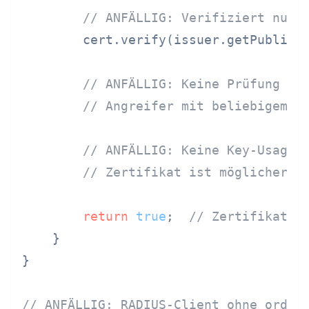
// ANFÄLLIG: Verifiziert nur 
        cert.verify(issuer.getPublicKe
// ANFÄLLIG: Keine Prüfung fü
// Angreifer mit beliebigem g
// ANFÄLLIG: Keine Key-Usage-
// Zertifikat ist möglicherwe
return
true
;  
// Zertifikat o
    }

}

// ANFÄLLIG: RADIUS-Client ohne ordnu