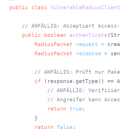
public
class
VulnerableRadiusClient
 {

// ANFÄLLIG: Akzeptiert Access-Ac
public
boolean
authenticate
(Strin
RadiusPacket
request
=
 createA
RadiusPacket
response
=
 sendAn
// ANFÄLLIG: Prüft nur Pakett
if
 (response.getType() == ACCE
// ANFÄLLIG: Verifiziert 
// Angreifer kann Access-
return
true
;

        }

return
false
;
