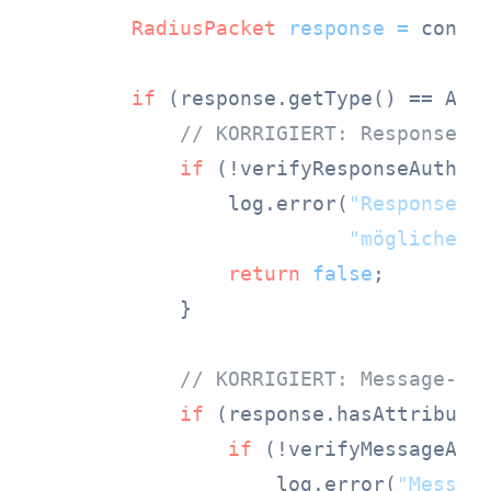
RadiusPacket
response
=
 connec
if
 (response.getType() == ACCE
// KORRIGIERT: Response-A
if
 (!verifyResponseAuthent
                log.error(
"Response-A
"möglicher 
return
false
;

            }

// KORRIGIERT: Message-Au
if
 (response.hasAttribute(
if
 (!verifyMessageAuth
                    log.error(
"Messag