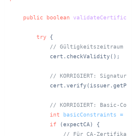
public
boolean
validateCertificat
try
 {

// Gültigkeitszeitraum pr
            cert.checkValidity();

// KORRIGIERT: Signatur v
            cert.verify(issuer.getPubl
// KORRIGIERT: Basic-Cons
int
basicConstraints
=
 ce
if
 (expectCA) {

// Für CA-Zertifikate