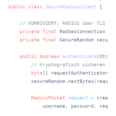
public
class
SecureRadiusClient
 {

// KORRIGIERT: RADIUS über TLS (R
private
final
 RadSecConnection con
private
final
 SecureRandom secureR
public
boolean
authenticate
(Strin
// Kryptografisch sicheren Re
byte
[] requestAuthenticator =
        secureRandom.nextBytes(request
RadiusPacket
request
=
 createA
            username, password, reques