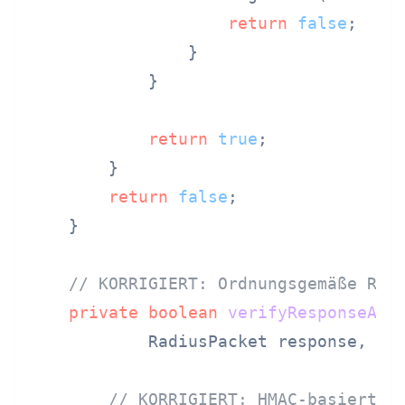
return
false
;

                }

            }

return
true
;

        }

return
false
;

    }

// KORRIGIERT: Ordnungsgemäße Res
private
boolean
verifyResponseAut
            RadiusPacket response, Ra
// KORRIGIERT: HMAC-basierte 