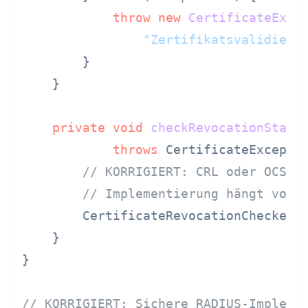
throw
new
CertificateExce
"Zertifikatsvalidieru
        }

    }

private
void
checkRevocationStatu
throws
 CertificateExceptio
// KORRIGIERT: CRL oder OCSP 
// Implementierung hängt von 
        CertificateRevocationChecker.c
    }

}

// KORRIGIERT: Sichere RADIUS-Impleme