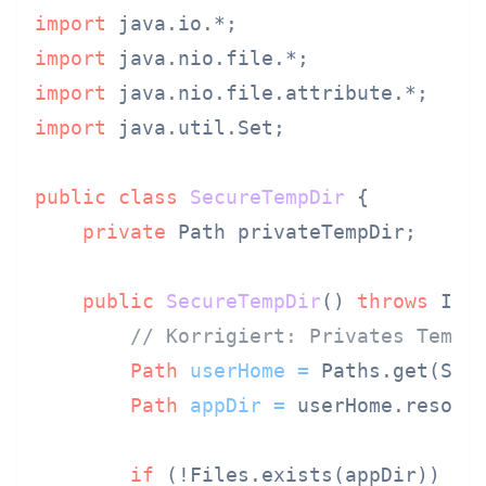
import
import
import
import
 java.util.Set;

public
class
SecureTempDir
 {

private
 Path privateTempDir;

public
SecureTempDir
()
throws
 IOEx
// Korrigiert: Privates Temp-
Path
userHome
=
 Paths.get(Sys
Path
appDir
=
 userHome.resolv
if
 (!Files.exists(appDir)) {
