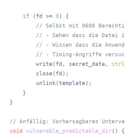
if
 (fd >= 
0
) {

// Selbst mit 0600 Berechtigu
// - Sehen dass die Datei in 
// - Wissen dass die Anwendun
// - Timing-Angriffe versuche
        write(fd, secret_data, 
strlen
        close(fd);

        unlink(template);

    }

}

// Anfällig: Vorhersagbares Unterverz
void
vulnerable_predictable_dir
()
 {
