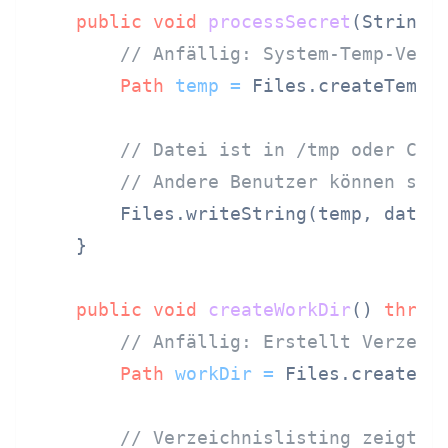
public
void
processSecret
(String 
// Anfällig: System-Temp-Verz
Path
temp
=
 Files.createTempF
// Datei ist in /tmp oder C:\
// Andere Benutzer können seh
        Files.writeString(temp, data);
    }

public
void
createWorkDir
()
throw
// Anfällig: Erstellt Verzeic
Path
workDir
=
 Files.createTe
// Verzeichnislisting zeigt d