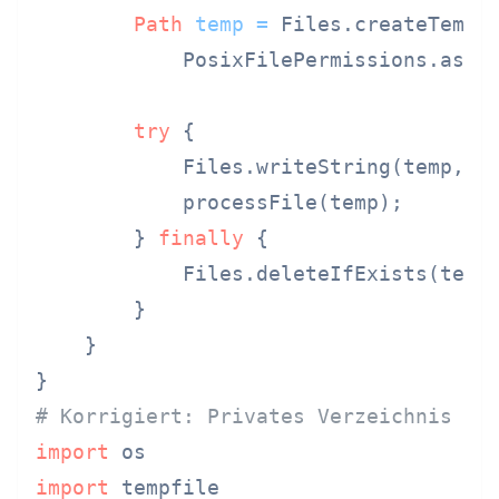
Path
temp
=
 Files.createTempF
            PosixFilePermissions.asFil
try
 {

            Files.writeString(temp, da
            processFile(temp);

        } 
finally
 {

            Files.deleteIfExists(temp)
        }

    }

# Korrigiert: Privates Verzeichnis fü
import
import