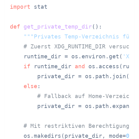
import
 stat

def
get_private_temp_dir
():

"""Privates Temp-Verzeichnis für 
# Zuerst XDG_RUNTIME_DIR versuche
    runtime_dir = os.environ.get(
'XDG
if
 runtime_dir 
and
 os.access(runti
        private_dir = os.path.join(ru
else
:

# Fallback auf Home-Verzeichn
        private_dir = os.path.expandu
# Mit restriktiven Berechtigungen
    os.makedirs(private_dir, mode=
0o7