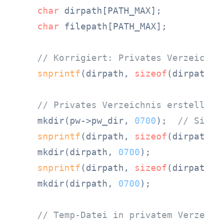
char
 dirpath[PATH_MAX];

char
 filepath[PATH_MAX];

// Korrigiert: Privates Verzeichn
snprintf
(dirpath, 
sizeof
(dirpath)
// Privates Verzeichnis erstellen
    mkdir(pw->pw_dir, 
0700
);  
// Sich
snprintf
(dirpath, 
sizeof
(dirpath)
    mkdir(dirpath, 
0700
);

snprintf
(dirpath, 
sizeof
(dirpath)
    mkdir(dirpath, 
0700
);

// Temp-Datei in privatem Verzeic