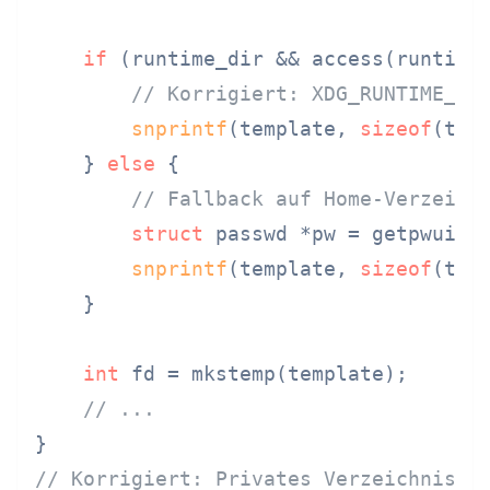
if
 (runtime_dir && access(runtime
// Korrigiert: XDG_RUNTIME_DI
snprintf
(template, 
sizeof
(tem
    } 
else
 {

// Fallback auf Home-Verzeich
struct
 passwd *pw = getpwuid(g
snprintf
(template, 
sizeof
(tem
    }

int
 fd = mkstemp(template);

// ...
// Korrigiert: Privates Verzeichnis f