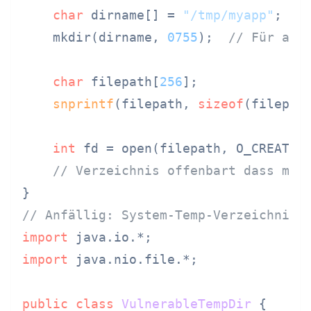
char
 dirname[] = 
"/tmp/myapp"
;

    mkdir(dirname, 
0755
);  
// Für all
char
 filepath[
256
];

snprintf
(filepath, 
sizeof
(filepat
int
 fd = open(filepath, O_CREAT |
// Verzeichnis offenbart dass mya
// Anfällig: System-Temp-Verzeichnis 
import
import
 java.nio.file.*;

public
class
VulnerableTempDir
 {
