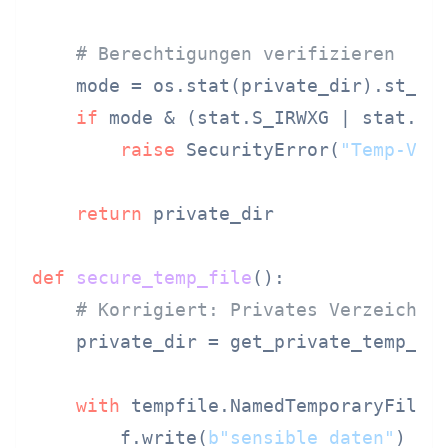
# Berechtigungen verifizieren
    mode = os.stat(private_dir).st_mod
if
 mode & (stat.S_IRWXG | stat.S_I
raise
 SecurityError(
"Temp-Ver
return
 private_dir

def
secure_temp_file
():

# Korrigiert: Privates Verzeichni
    private_dir = get_private_temp_dir
with
 tempfile.NamedTemporaryFile(
        f.write(
b"sensible daten"
)
