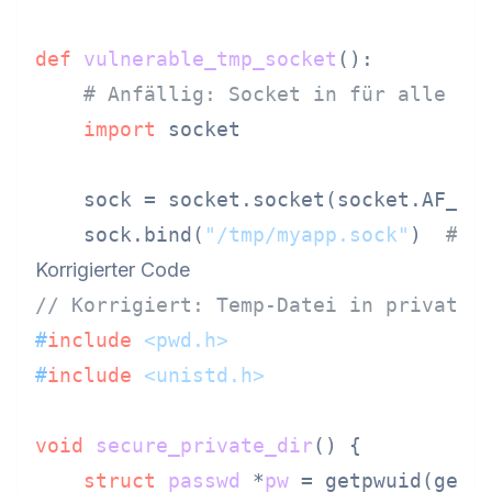
def
vulnerable_tmp_socket
():

# Anfällig: Socket in für alle zu
import
 socket

    sock = socket.socket(socket.AF_UNI
    sock.bind(
"/tmp/myapp.sock"
)  
# J
Korrigierter Code
// Korrigiert: Temp-Datei in privatem
#
include
<pwd.h>
#
include
<unistd.h>
void
secure_private_dir
()
 {

struct
passwd
 *
pw
 =
 getpwuid(getui