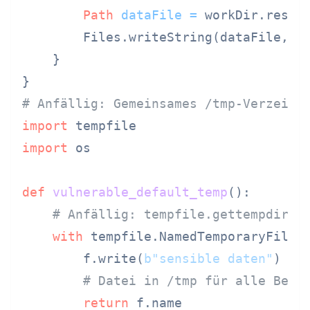
Path
dataFile
=
 workDir.resol
        Files.writeString(dataFile, 
"
    }

# Anfällig: Gemeinsames /tmp-Verzeich
import
import
 os

def
vulnerable_default_temp
():

# Anfällig: tempfile.gettempdir()
with
 tempfile.NamedTemporaryFile(
        f.write(
b"sensible daten"
)

# Datei in /tmp für alle Benu
return
 f.name
