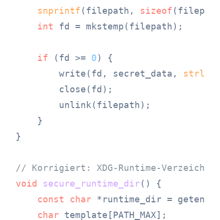
snprintf
(filepath, 
sizeof
(filepat
int
 fd = mkstemp(filepath);

if
 (fd >= 
0
) {

        write(fd, secret_data, 
strlen
        close(fd);

        unlink(filepath);

    }

}

// Korrigiert: XDG-Runtime-Verzeichni
void
secure_runtime_dir
()
 {

const
char
 *runtime_dir = getenv(
char
 template[PATH_MAX];
