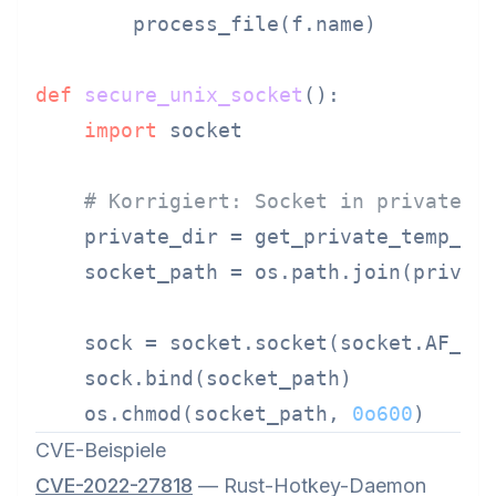
        process_file(f.name)

def
secure_unix_socket
():

import
 socket

# Korrigiert: Socket in privatem 
    private_dir = get_private_temp_dir
    socket_path = os.path.join(privat
    sock = socket.socket(socket.AF_UNI
    sock.bind(socket_path)

    os.chmod(socket_path, 
0o600
CVE-Beispiele
CVE-2022-27818
— Rust-Hotkey-Daemon