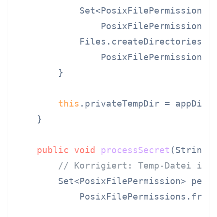
            Set<PosixFilePermission> p
                PosixFilePermissions.
            Files.createDirectories(ap
                PosixFilePermissions.a
        }

this
.privateTempDir = appDir;

    }

public
void
processSecret
(String 
// Korrigiert: Temp-Datei im 
        Set<PosixFilePermission> perms
            PosixFilePermissions.from