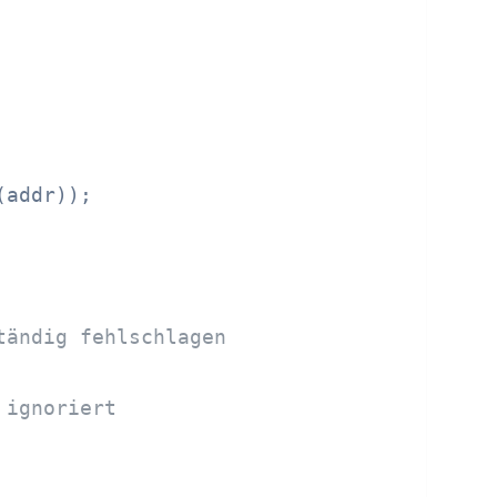
(addr));

tändig fehlschlagen
 ignoriert