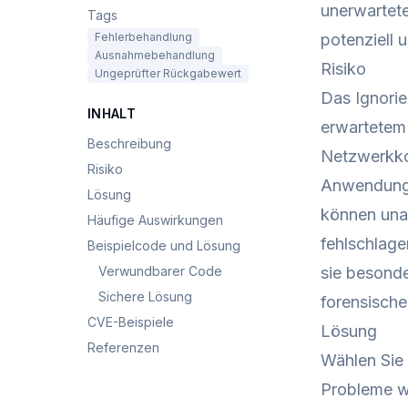
unerwartete
Tags
Fehlerbehandlung
potenziell 
Ausnahmebehandlung
Risiko
Ungeprüfter Rückgabewert
Das Ignori
INHALT
erwartetem
Beschreibung
Netzwerkkom
Risiko
Anwendunge
Lösung
können una
Häufige Auswirkungen
fehlschlage
Beispielcode und Lösung
Verwundbarer Code
sie besonde
Sichere Lösung
forensische
CVE-Beispiele
Lösung
Referenzen
Wählen Sie
Probleme wä