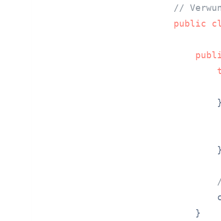
// Verwu
public
c
publ
         
        
        }
        c
    }
