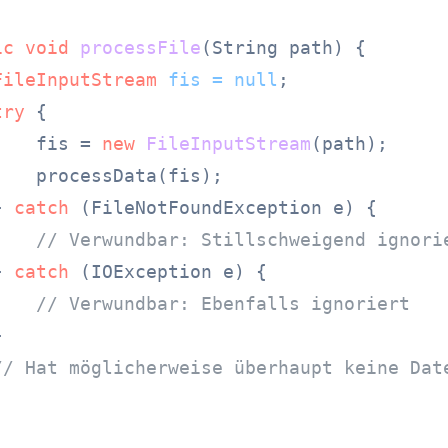
ic
void
processFile
(String path)
 {

FileInputStream
fis
=
null
;

try
 {

    fis = 
new
FileInputStream
(path);

   processData(fis);

} 
catch
 (FileNotFoundException e) {

// Verwundbar: Stillschweigend ignori
} 
catch
 (IOException e) {

// Verwundbar: Ebenfalls ignoriert


// Hat möglicherweise überhaupt keine Dat