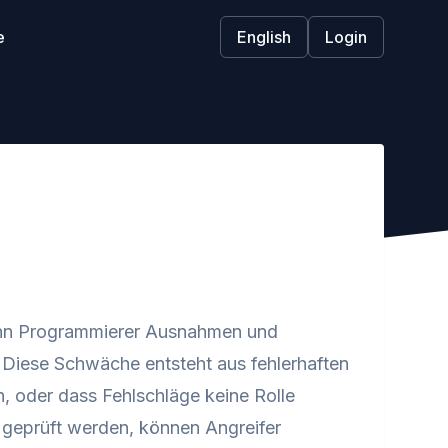
e
English
Login
 wenn Programmierer Ausnahmen und
Diese Schwäche entsteht aus fehlerhaften
, oder dass Fehlschläge keine Rolle
 geprüft werden, können Angreifer