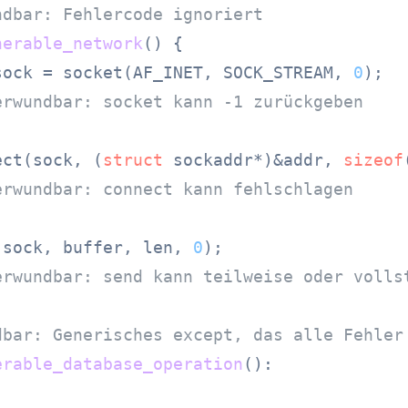
ndbar: Fehlercode ignoriert
nerable_network
()
 {

sock = socket(AF_INET, SOCK_STREAM, 
0
);

erwundbar: socket kann -1 zurückgeben
ect(sock, (
struct
 sockaddr*)&addr, 
sizeof
erwundbar: connect kann fehlschlagen
(sock, buffer, len, 
0
);

erwundbar: send kann teilweise oder volls
dbar: Generisches except, das alle Fehler
erable_database_operation
():
