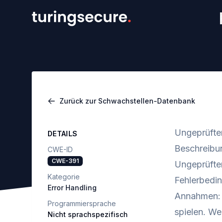
Zurück zur Schwachstellen-Datenbank
Ungeprüfte
DETAILS
Beschreibu
CWE-ID
CWE-391
Ungeprüfter
Kategorie
Fehlerbedi
Error Handling
Annahmen: e
Programmiersprache
spielen. We
Nicht sprachspezifisch