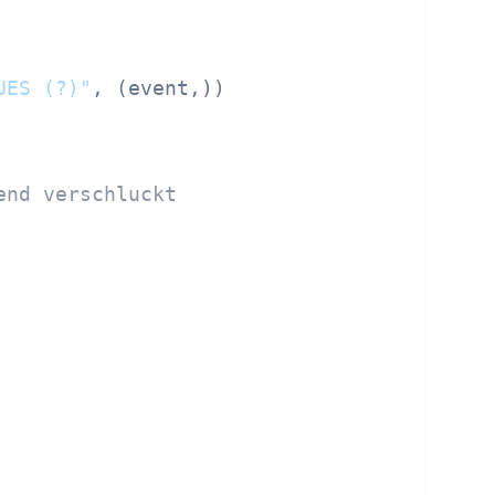
UES (?)"
, (event,))

end verschluckt