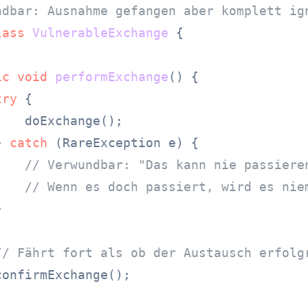
ndbar: Ausnahme gefangen aber komplett ig
lass
VulnerableExchange
 {

ic
void
performExchange
()
 {

try
 {

   doExchange();

} 
catch
 (RareException e) {

// Verwundbar: "Das kann nie passiere
// Wenn es doch passiert, wird es nie


// Fährt fort als ob der Austausch erfolg
onfirmExchange();
