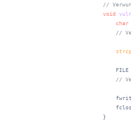
// Verwu
void
vul
char
// V
strc
    FILE
// V
    fwri
    fclos
}
