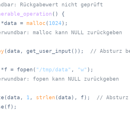
ndbar: Rückgabewert nicht geprüft
nerable_operation
()
 {

 *data = 
malloc
(
1024
);

erwundbar: malloc kann NULL zurückgeben
py
(data, get_user_input());  
// Absturz b
 *f = fopen(
"/tmp/data"
, 
"w"
);

erwundbar: fopen kann NULL zurückgeben
te(data, 
1
, 
strlen
(data), f);  
// Absturz
e(f);
