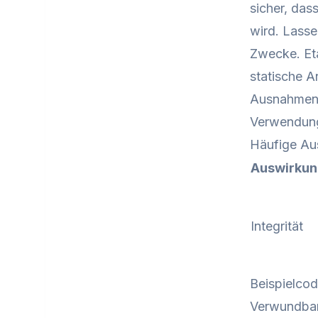
sicher, das
wird. Lasse
Zwecke. Eta
statische 
Ausnahmen j
Verwendung 
Häufige Au
Auswirku
Integrität
Beispielco
Verwundba