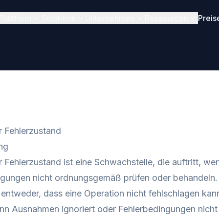
Plattform
Solutions
Unternehmen
Ressourcen
Preis
r Fehlerzustand
ng
 Fehlerzustand ist eine Schwachstelle, die auftritt,
ngungen nicht ordnungsgemäß prüfen oder behandeln. 
ntweder, dass eine Operation nicht fehlschlagen kann
nn Ausnahmen ignoriert oder Fehlerbedingungen nicht