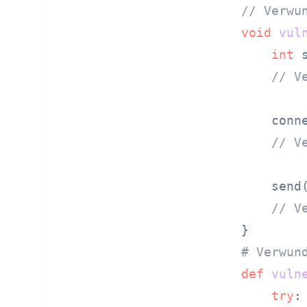
// Verwu
void
vul
int
 
// V
    conn
// V
    send
// V
# Verwun
def
vuln
try
:
