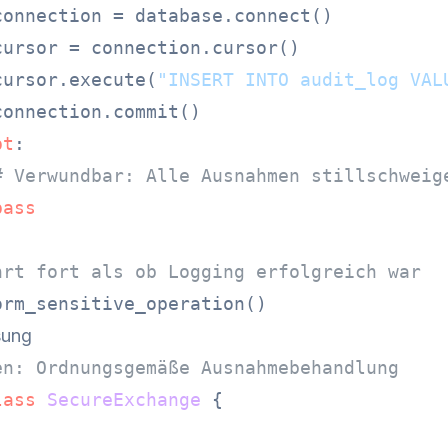
connection = database.connect()

cursor = connection.cursor()

cursor.execute(
"INSERT INTO audit_log VAL
onnection.commit()

pt
:

# Verwundbar: Alle Ausnahmen stillschweig
pass
hrt fort als ob Logging erfolgreich war
sung
en: Ordnungsgemäße Ausnahmebehandlung
lass
SecureExchange
 {
