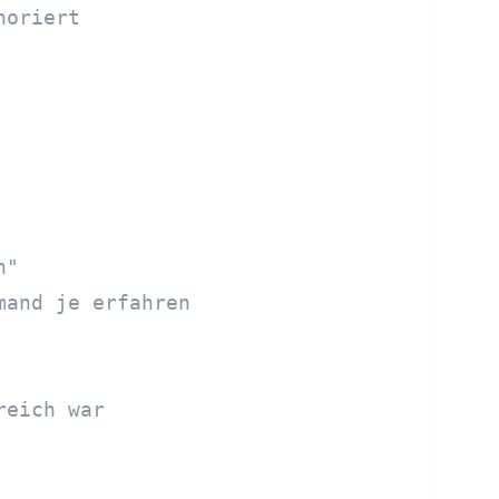
noriert
n"
mand je erfahren
reich war