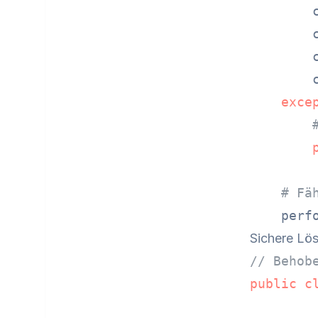
        
        
        
        c
exce
# Fä
Sichere Lö
// Behob
public
c