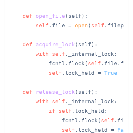
def
open_file
(
self
):

self
.file = 
open
(
self
.filepat
def
acquire_lock
(
self
):

with
self
._internal_lock:

            fcntl.flock(
self
.file.file
self
.lock_held = 
True
def
release_lock
(
self
):

with
self
._internal_lock:

if
self
.lock_held:

                fcntl.flock(
self
.file.
self
.lock_held = 
Fals