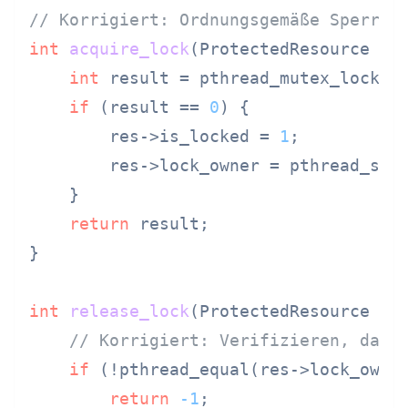
// Korrigiert: Ordnungsgemäße Sperren
int
acquire_lock
(ProtectedResource *r
int
 result = pthread_mutex_lock(&r
if
 (result == 
0
) {

        res->is_locked = 
1
;

        res->lock_owner = pthread_self
    }

return
 result;

}

int
release_lock
(ProtectedResource *r
// Korrigiert: Verifizieren, dass
if
 (!pthread_equal(res->lock_owner
return
-1
;
