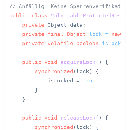
// Anfällig: Keine Sperrenverifikatio
public
class
VulnerableProtectedResou
private
 Object data;

private
final
Object
lock
=
new
O
private
volatile
boolean
isLocked
public
void
acquireLock
()
 {

synchronized
(lock) {

            isLocked = 
true
;

        }

    }

public
void
releaseLock
()
 {

synchronized
(lock) {
