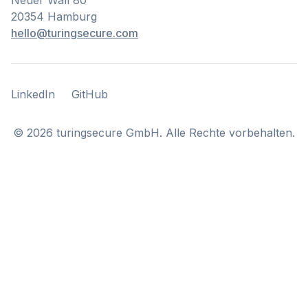
Neuer Wall 80
20354 Hamburg
hello@turingsecure.com
LinkedIn
GitHub
LinkedIn
GitHub
©
2026
turingsecure GmbH. Alle Rechte vorbehalten.