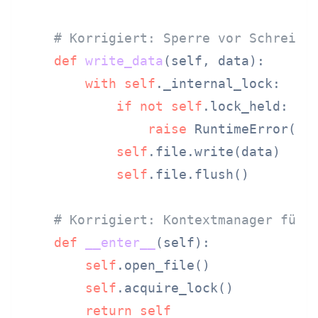
# Korrigiert: Sperre vor Schreibe
def
write_data
(
self, data
):

with
self
._internal_lock:

if
not
self
.lock_held:

raise
 RuntimeError(
"S
self
.file.write(data)

self
.file.flush()

# Korrigiert: Kontextmanager für 
def
__enter__
(
self
):

self
.open_file()

self
.acquire_lock()

return
self