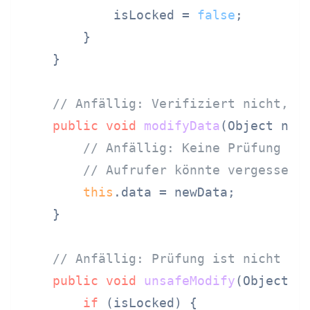
            isLocked = 
false
;

        }

    }

// Anfällig: Verifiziert nicht, d
public
void
modifyData
(Object new
// Anfällig: Keine Prüfung fü
// Aufrufer könnte vergessen 
this
.data = newData;

    }

// Anfällig: Prüfung ist nicht at
public
void
unsafeModify
(Object n
if
 (isLocked) {
