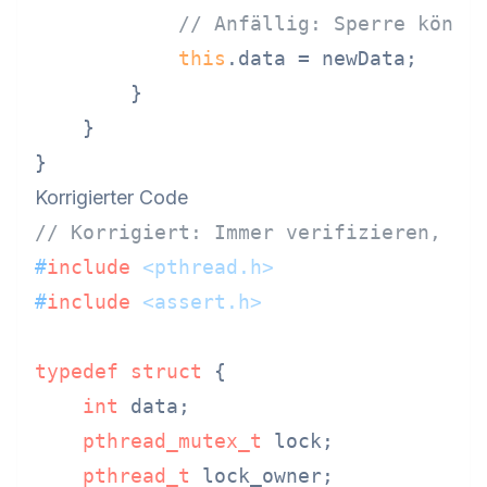
// Anfällig: Sperre könnt
this
.data = newData;

        }

    }

Korrigierter Code
// Korrigiert: Immer verifizieren, da
#
include
<pthread.h>
#
include
<assert.h>
typedef
struct
 {
int
 data;

pthread_mutex_t
 lock;

pthread_t
 lock_owner;
