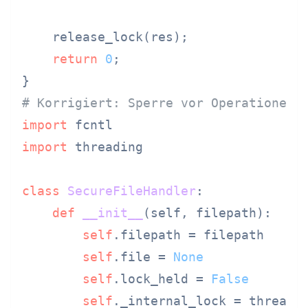
    release_lock(res);

return
0
;

# Korrigiert: Sperre vor Operationen 
import
import
 threading

class
SecureFileHandler
:

def
__init__
(
self, filepath
):

self
.filepath = filepath

self
.file = 
None
self
.lock_held = 
False
self
._internal_lock = threadin