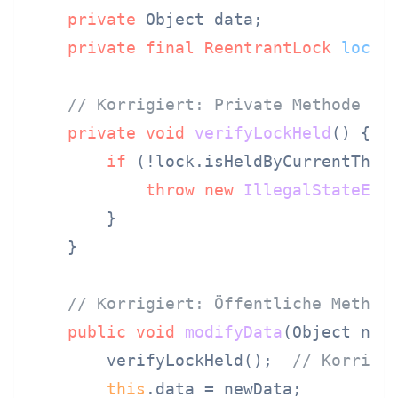
private
 Object data;

private
final
ReentrantLock
lock
// Korrigiert: Private Methode di
private
void
verifyLockHeld
()
 {

if
 (!lock.isHeldByCurrentThrea
throw
new
IllegalStateExc
        }

    }

// Korrigiert: Öffentliche Method
public
void
modifyData
(Object new
        verifyLockHeld();  
// Korrigi
this
.data = newData;
