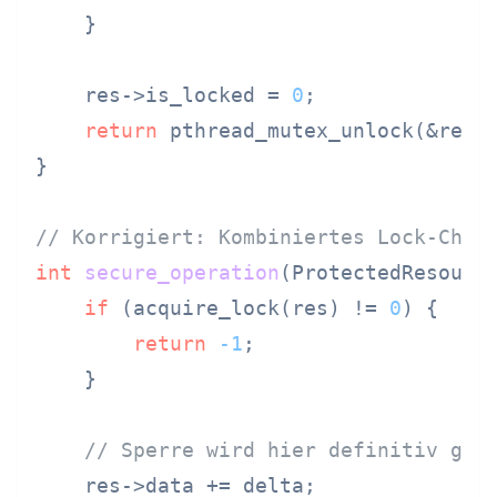
    }

    res->is_locked = 
0
;

return
 pthread_mutex_unlock(&res->
}

// Korrigiert: Kombiniertes Lock-Chec
int
secure_operation
(ProtectedResourc
if
 (acquire_lock(res) != 
0
) {

return
-1
;

    }

// Sperre wird hier definitiv geh
    res->data += delta;
