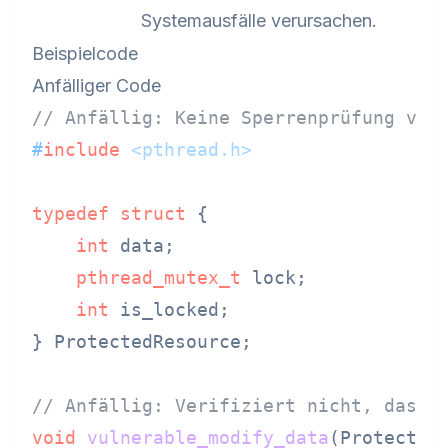
Systemausfälle verursachen.
Beispielcode
Anfälliger Code
// Anfällig: Keine Sperrenprüfung vor
#
include
<pthread.h>
typedef
struct
 {
int
 data;

pthread_mutex_t
 lock;

int
 is_locked;

} ProtectedResource;

// Anfällig: Verifiziert nicht, dass 
void
vulnerable_modify_data
(Protected