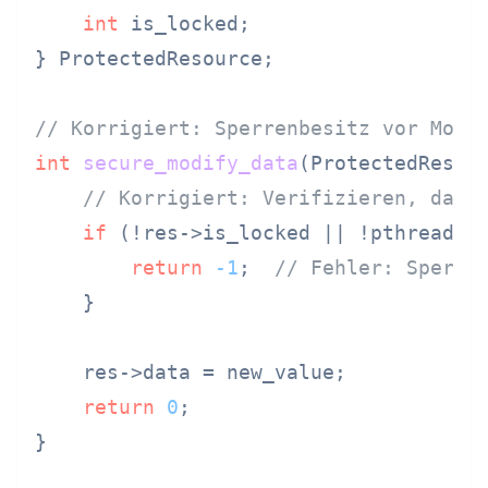
int
 is_locked;

} ProtectedResource;

// Korrigiert: Sperrenbesitz vor Modi
int
secure_modify_data
(ProtectedResou
// Korrigiert: Verifizieren, dass
if
 (!res->is_locked || !pthread_eq
return
-1
;  
// Fehler: Sperre
    }

    res->data = new_value;

return
0
;

}
