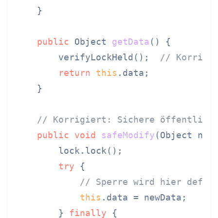
    }

public
 Object 
getData
()
 {

        verifyLockHeld();  
// Korrigi
return
this
.data;

    }

// Korrigiert: Sichere öffentlich
public
void
safeModify
(Object new
        lock.lock();

try
 {

// Sperre wird hier defin
this
.data = newData;

        } 
finally
 {
