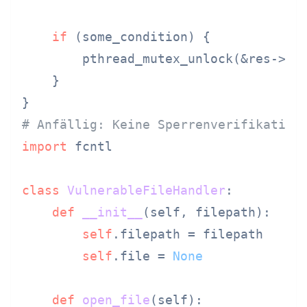
if
 (some_condition) {

        pthread_mutex_unlock(&res->loc
    }

# Anfällig: Keine Sperrenverifikation
import
 fcntl

class
VulnerableFileHandler
:

def
__init__
(
self, filepath
):

self
.filepath = filepath

self
.file = 
None
def
open_file
(
self
):
