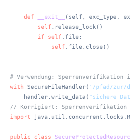
def
__exit__
(
self, exc_type, exc_
self
.release_lock()

if
self
.file:

self
.file.close()

# Verwendung: Sperrenverifikation ist
with
 SecureFileHandler(
'/pfad/zur/dat
    handler.write_data(
"sichere Daten
// Korrigiert: Sperrenverifikation du
import
 java.util.concurrent.locks.Reen
public
class
SecureProtectedResource
 {