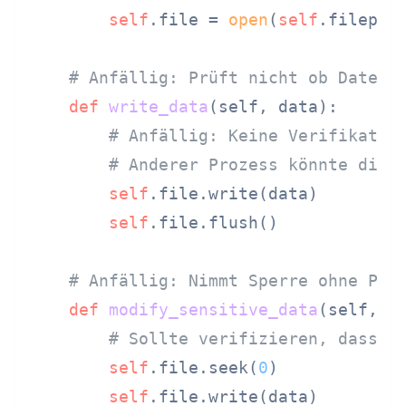
self
.file = 
open
(
self
.filepat
# Anfällig: Prüft nicht ob Datei 
def
write_data
(
self, data
):

# Anfällig: Keine Verifikatio
# Anderer Prozess könnte die 
self
.file.write(data)

self
.file.flush()

# Anfällig: Nimmt Sperre ohne Prü
def
modify_sensitive_data
(
self, d
# Sollte verifizieren, dass S
self
.file.seek(
0
)

self