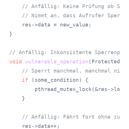
// Anfällig: Keine Prüfung ob Spe
// Nimmt an, dass Aufrufer Sperre
    res->data = new_value;

}

// Anfällig: Inkonsistente Sperrenprü
void
vulnerable_operation
(ProtectedRe
// Sperrt manchmal, manchmal nich
if
 (some_condition) {

        pthread_mutex_lock(&res->lock)
    }

// Anfällig: Fährt fort ohne zu w
    res->data++;
