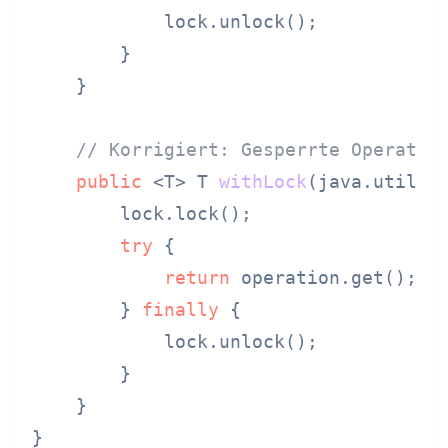
            lock.unlock();

        }

    }

// Korrigiert: Gesperrte Operatio
public
 <T> T 
withLock
(java.util.f
        lock.lock();

try
 {

return
 operation.get();

        } 
finally
 {

            lock.unlock();

        }

    }

}
