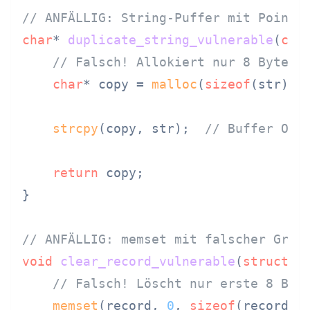
// ANFÄLLIG: String-Puffer mit Pointe
char
* 
duplicate_string_vulnerable
(
con
// Falsch! Allokiert nur 8 Bytes 
char
* copy = 
malloc
(
sizeof
(str));

strcpy
(copy, str);  
// Buffer Ove
return
 copy;

}

// ANFÄLLIG: memset mit falscher Größ
void
clear_record_vulnerable
(
struct
 U
// Falsch! Löscht nur erste 8 Byt
memset
(record, 
0
, 
sizeof
(record));