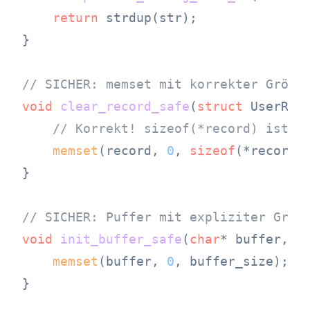
return
 strdup(str);

}

// SICHER: memset mit korrekter Größe
void
clear_record_safe
(
struct
 UserRec
// Korrekt! sizeof(*record) ist S
memset
(record, 
0
, 
sizeof
(*record))
}

// SICHER: Puffer mit expliziter Größ
void
init_buffer_safe
(
char
* buffer, 
s
memset
(buffer, 
0
, buffer_size);

}
