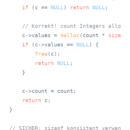
if
 (c == 
NULL
) 
return
NULL
;

// Korrekt! count Integers alloki
    c->values = 
malloc
(count * 
sizeof
if
 (c->values == 
NULL
) {

free
(c);

return
NULL
;

    }

    c->count = count;

return
 c;

}

// SICHER: sizeof konsistent verwende