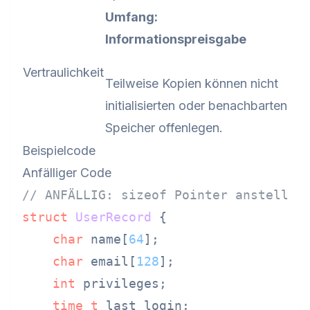
Umfang:
Informationspreisgabe
Vertraulichkeit
Teilweise Kopien können nicht
initialisierten oder benachbarten
Speicher offenlegen.
Beispielcode
Anfälliger Code
// ANFÄLLIG: sizeof Pointer anstelle 
struct
UserRecord
 {
char
 name[
64
];

char
 email[
128
];

int
 privileges;

time_t
 last_login;
