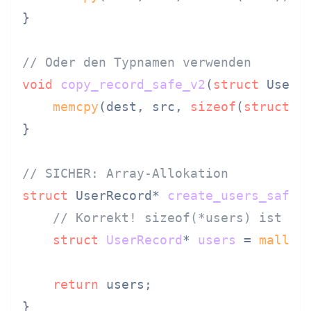
}

// Oder den Typnamen verwenden
void
copy_record_safe_v2
(
struct
 UserR
memcpy
(dest, src, 
sizeof
(
struct
 Us
}

// SICHER: Array-Allokation
struct
 UserRecord* 
create_users_safe
(
// Korrekt! sizeof(*users) ist St
struct
UserRecord
* 
users
 =
malloc
return
 users;

}
