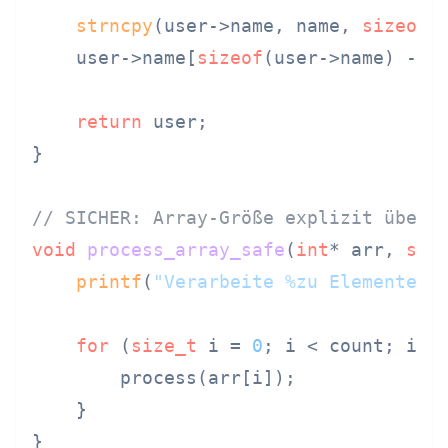
strncpy
(user->name, name, 
sizeof
(
    user->name[
sizeof
(user->name) - 
1
return
 user;

}

// SICHER: Array-Größe explizit überg
void
process_array_safe
(
int
* arr, 
siz
printf
(
"Verarbeite %zu Elemente\n
for
 (
size_t
 i = 
0
; i < count; i++)
        process(arr[i]);

    }

}
