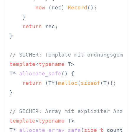
new
 (rec) 
Record
();

    }

return
 rec;

}

// SICHER: Template mit ordnungsgemäß
template
<
typename
 T>

T* 
allocate_safe
()
{

return
 (T*)
malloc
(
sizeof
(T));

}

// SICHER: Array mit expliziter Anzah
template
<
typename
 T>

T* 
allocate_array_safe
(
size_t
 count)
{