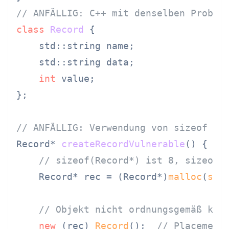
// ANFÄLLIG: C++ mit denselben Proble
class
Record
 {

    std::string name;

    std::string data;

int
 value;

};

// ANFÄLLIG: Verwendung von sizeof au
Record* 
createRecordVulnerable
()
{

// sizeof(Record*) ist 8, sizeof(
    Record* rec = (Record*)
malloc
(
siz
// Objekt nicht ordnungsgemäß kon
new
 (rec) 
Record
();  
// Placement