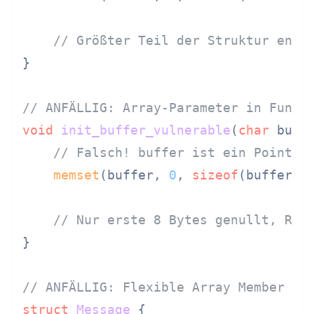
// Größter Teil der Struktur enth
}

// ANFÄLLIG: Array-Parameter in Funkt
void
init_buffer_vulnerable
(
char
 buff
// Falsch! buffer ist ein Pointer
memset
(buffer, 
0
, 
sizeof
(buffer));
// Nur erste 8 Bytes genullt, Res
}

// ANFÄLLIG: Flexible Array Member Fe
struct
Message
 {