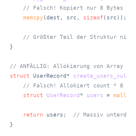
// Falsch! Kopiert nur 8 Bytes an
memcpy
(dest, src, 
sizeof
(src));

// Größter Teil der Struktur nich
}

// ANFÄLLIG: Allokierung von Array vo
struct
 UserRecord* 
create_users_vulne
// Falsch! Allokiert count * 8 By
struct
UserRecord
* 
users
 =
malloc
return
 users;  
// Massiv unterdim
}
