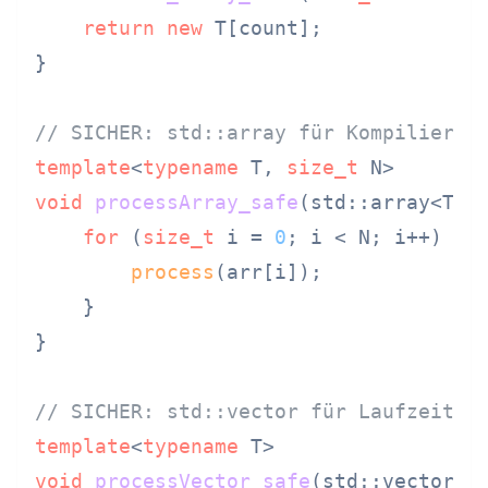
return
new
 T[count];

}

// SICHER: std::array für Kompilierze
template
<
typename
 T, 
size_t
void
processArray_safe
(std::array<T, 
for
 (
size_t
 i = 
0
; i < N; i++) {

process
(arr[i]);

    }

}

// SICHER: std::vector für Laufzeit-G
template
<
typename
void
processVector_safe
(std::vector<T