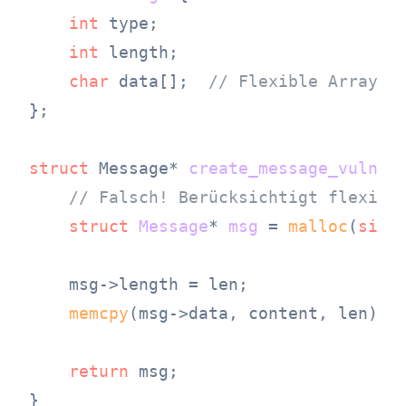
int
 type;

int
 length;

char
 data[];  
// Flexible Array M
};

struct
 Message* 
create_message_vulner
// Falsch! Berücksichtigt flexibl
struct
Message
* 
msg
 =
malloc
(
size
    msg->length = len;

memcpy
(msg->data, content, len); 
return
 msg;
