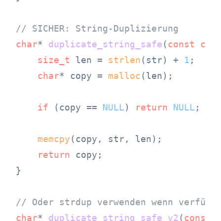
// SICHER: String-Duplizierung
char
* 
duplicate_string_safe
(
const
cha
size_t
 len = 
strlen
(str) + 
1
;

char
* copy = 
malloc
(len);

if
 (copy == 
NULL
) 
return
NULL
;

memcpy
(copy, str, len);

return
 copy;

}

// Oder strdup verwenden wenn verfügb
char
* 
duplicate_string_safe_v2
(
const