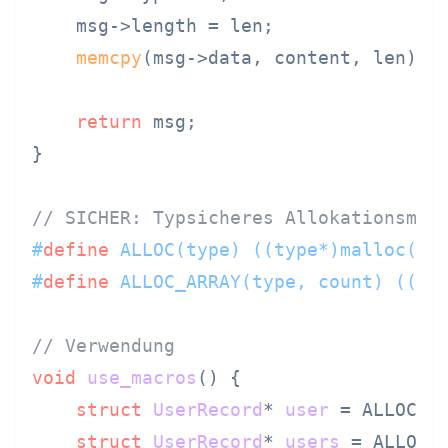
    msg->length = len;

memcpy
(msg->data, content, len);

return
 msg;

}

// SICHER: Typsicheres Allokationsmak
#
define
 ALLOC(type) ((type*)malloc(si
#
define
 ALLOC_ARRAY(type, count) ((ty
// Verwendung
void
use_macros
()
 {

struct
UserRecord
* 
user
 =
 ALLOC(
s
struct
UserRecord
* 
users
 =
 ALLOC_