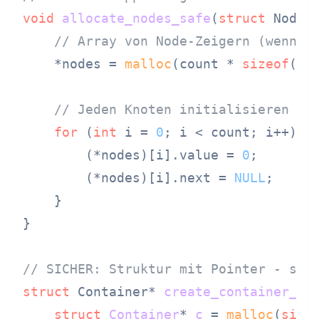
void
allocate_nodes_safe
(
struct
 Node*
// Array von Node-Zeigern (wenn d
    *nodes = 
malloc
(count * 
sizeof
(
st
// Jeden Knoten initialisieren
for
 (
int
 i = 
0
; i < count; i++) {

        (*nodes)[i].value = 
0
;

        (*nodes)[i].next = 
NULL
;

    }

}

// SICHER: Struktur mit Pointer - sep
struct
 Container* 
create_container_sa
struct
Container
* 
c
 =
malloc
(
size