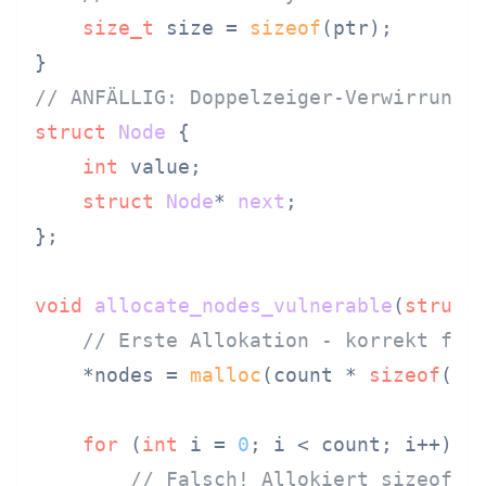
size_t
 size = 
sizeof
(ptr);

// ANFÄLLIG: Doppelzeiger-Verwirrung
struct
Node
 {
int
 value;

struct
Node
* 
next
;
};

void
allocate_nodes_vulnerable
(
struct
// Erste Allokation - korrekt für
    *nodes = 
malloc
(count * 
sizeof
(
st
for
 (
int
 i = 
0
; i < count; i++) {

// Falsch! Allokiert sizeof(s