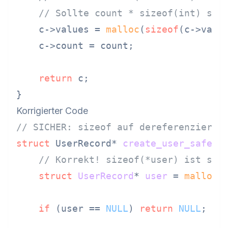
// Sollte count * sizeof(int) sei
    c->values = 
malloc
(
sizeof
(c->value
    c->count = count;

return
 c;

Korrigierter Code
// SICHER: sizeof auf dereferenzierte
struct
 UserRecord* 
create_user_safe
(
c
// Korrekt! sizeof(*user) ist siz
struct
UserRecord
* 
user
 =
malloc
(
if
 (user == 
NULL
) 
return
NULL
;
