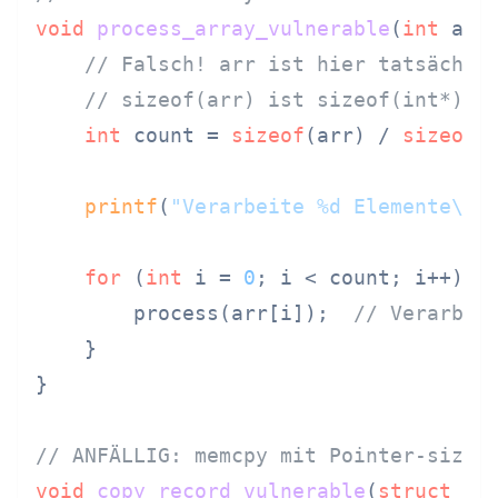
void
process_array_vulnerable
(
int
 arr
// Falsch! arr ist hier tatsächli
// sizeof(arr) ist sizeof(int*), 
int
 count = 
sizeof
(arr) / 
sizeof
(
printf
(
"Verarbeite %d Elemente\n"
for
 (
int
 i = 
0
; i < count; i++) {

        process(arr[i]);  
// Verarbei
    }

}

// ANFÄLLIG: memcpy mit Pointer-sizeo
void
copy_record_vulnerable
(
struct
 Us