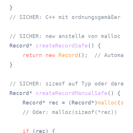
// SICHER: C++ mit ordnungsgemäßer Gr
// SICHER: new anstelle von malloc ve
Record* 
createRecordSafe
()
{

return
new
Record
();  
// Automati
}

// SICHER: sizeof auf Typ oder derefe
Record* 
createRecordManualSafe
()
{

    Record* rec = (Record*)
malloc
(
siz
// Oder: malloc(sizeof(*rec))
if
 (rec) {
