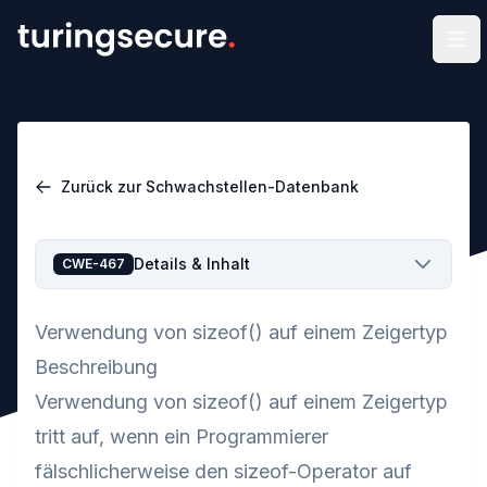
Men
Zurück zur Schwachstellen-Datenbank
Details & Inhalt
CWE-467
Verwendung von sizeof() auf einem Zeigertyp
Beschreibung
Verwendung von sizeof() auf einem Zeigertyp
tritt auf, wenn ein Programmierer
fälschlicherweise den sizeof-Operator auf