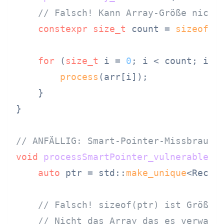
// Falsch! Kann Array-Größe nicht
constexpr
size_t
 count = 
sizeof
(a
for
 (
size_t
 i = 
0
; i < count; i++)
process
(arr[i]);

    }

}

// ANFÄLLIG: Smart-Pointer-Missbrauch
void
processSmartPointer_vulnerable
()
auto
 ptr = std::
make_unique
<Recor
// Falsch! sizeof(ptr) ist Größe 
// Nicht das Array das es verwalt