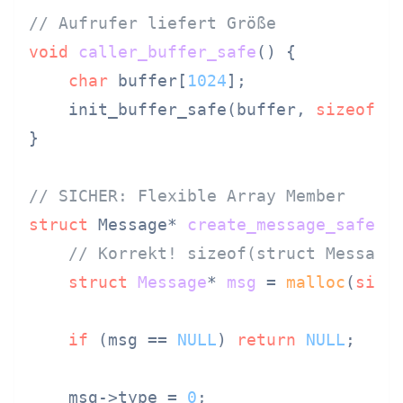
// Aufrufer liefert Größe
void
caller_buffer_safe
()
 {

char
 buffer[
1024
];

    init_buffer_safe(buffer, 
sizeof
(bu
}

// SICHER: Flexible Array Member
struct
 Message* 
create_message_safe
(
c
// Korrekt! sizeof(struct Message
struct
Message
* 
msg
 =
malloc
(
size
if
 (msg == 
NULL
) 
return
NULL
;

    msg->type = 
0
;
