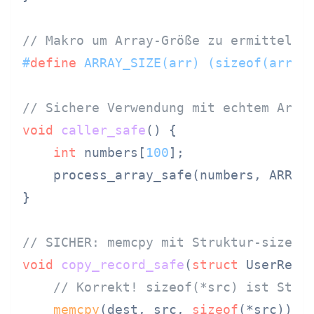
// Makro um Array-Größe zu ermitteln 
#
define
 ARRAY_SIZE(arr) (sizeof(arr) 
// Sichere Verwendung mit echtem Arra
void
caller_safe
()
 {

int
 numbers[
100
];

    process_array_safe(numbers, ARRAY_
}

// SICHER: memcpy mit Struktur-sizeof
void
copy_record_safe
(
struct
 UserReco
// Korrekt! sizeof(*src) ist Stru
memcpy
(dest, src, 
sizeof
(*src));
