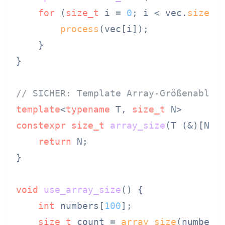
for
 (
size_t
 i = 
0
; i < vec.
size
();
process
(vec[i]);

    }

}

// SICHER: Template Array-Größenablei
template
<
typename
 T, 
size_t
constexpr
size_t
array_size
(T (&)[N])
return
 N;

}

void
use_array_size
()
{

int
 numbers[
100
];

size_t
 count = 
array_size
(numbers