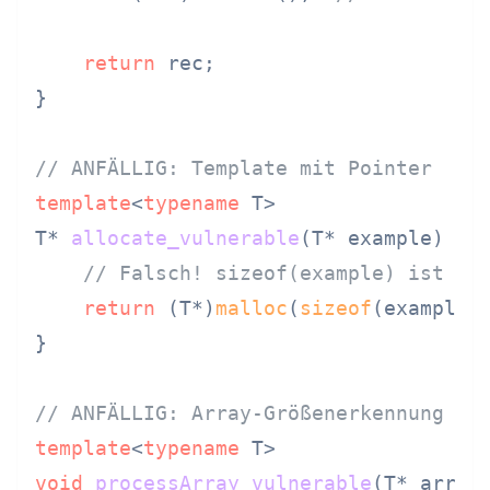
return
 rec;

}

// ANFÄLLIG: Template mit Pointer
template
<
typename
 T>

T* 
allocate_vulnerable
(T* example)
{

// Falsch! sizeof(example) ist Ze
return
 (T*)
malloc
(
sizeof
(example))
}

// ANFÄLLIG: Array-Größenerkennung in
template
<
typename
void
processArray_vulnerable
(T* arr)
{