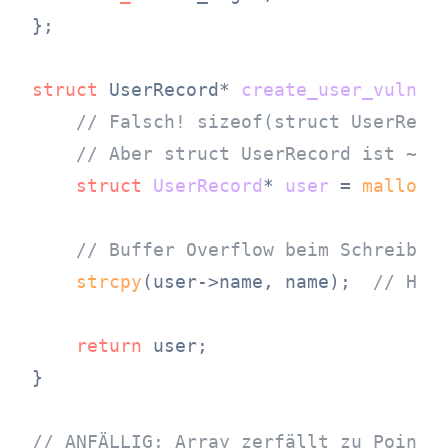
};

struct
 UserRecord* 
create_user_vulner
// Falsch! sizeof(struct UserReco
// Aber struct UserRecord ist ~20
struct
UserRecord
* 
user
 =
malloc
(
// Buffer Overflow beim Schreiben
strcpy
(user->name, name);  
// Hea
return
 user;

}

// ANFÄLLIG: Array zerfällt zu Pointe