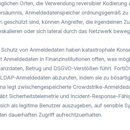
änglichen Orten, die Verwendung reversibler Kodierun
ersäumnis, Anmeldedatenspeicher ordnungsgemäß zu 
geschützt sind, können Angreifer, die irgendeinen Zugr
 eskalieren oder sich lateral durch das Netzwerk beweg
m Schutz von Anmeldedaten haben katastrophale Kon
gt Anmeldedaten in Finanzinstitutionen offen, was mög
nanzdaten, Betrug und DSGVO-Verstößen führt. FortiOS 
, LDAP-Anmeldedaten abzurufen, indem sie zu bösarti
bana legt zwischengespeicherte Crowdstrike-Anmelded
äbt Sicherheitstelemetrie und Incident-Response-Fähi
 sich als legitime Benutzer auszugeben, auf sensible 
n dauerhaften Zugriff aufrechtzuerhalten.