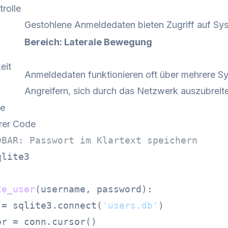
trolle
Gestohlene Anmeldedaten bieten Zugriff auf Sy
Bereich: Laterale Bewegung
eit
Anmeldedaten funktionieren oft über mehrere 
Angreifern, sich durch das Netzwerk auszubreit
de
rer Code
DBAR: Passwort im Klartext speichern
lite3

te_user
(
username, password
):

 = sqlite3.connect(
'users.db'
)

r = conn.cursor()
