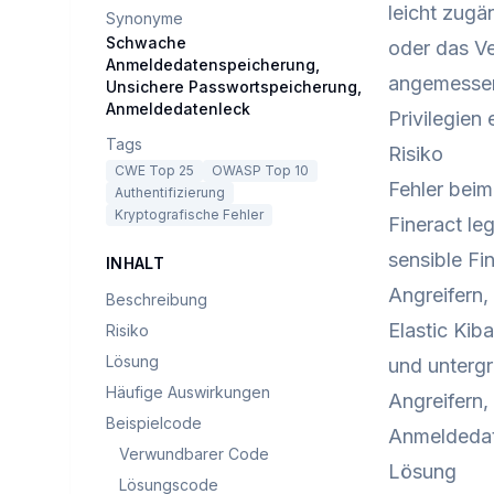
leicht zug
Synonyme
Schwache
oder das V
Anmeldedatenspeicherung,
angemessen 
Unsichere Passwortspeicherung,
Anmeldedatenleck
Privilegien
Tags
Risiko
CWE Top 25
OWASP Top 10
Fehler bei
Authentifizierung
Kryptografische Fehler
Fineract le
sensible Fi
INHALT
Angreifern
Beschreibung
Elastic Ki
Risiko
Lösung
und untergr
Häufige Auswirkungen
Angreifern,
Beispielcode
Anmeldedate
Verwundbarer Code
Lösung
Lösungscode