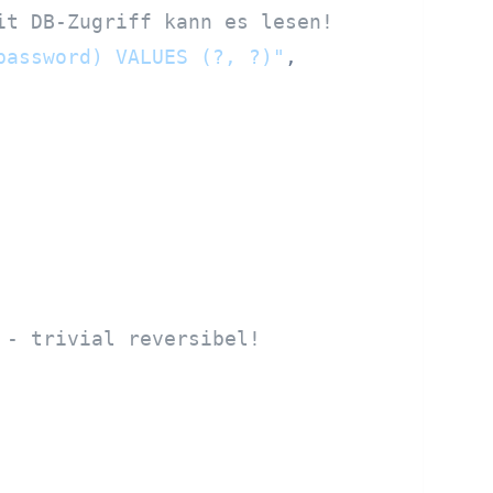
it DB-Zugriff kann es lesen!
password) VALUES (?, ?)"
,

 - trivial reversibel!