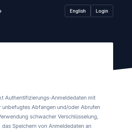
e
English
Login
kt Authentifizierungs-Anmeldedaten mit
für unbefugtes Abfangen und/oder Abrufen
e Verwendung schwacher Verschlüsselung,
, das Speichern von Anmeldedaten an