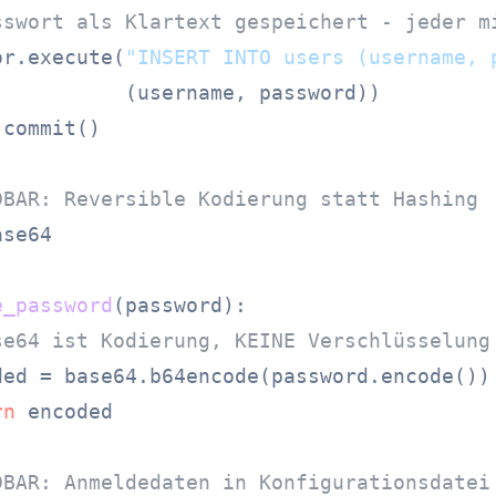
sswort als Klartext gespeichert - jeder m
or.execute(
"INSERT INTO users (username, 
           (username, password))

commit()

DBAR: Reversible Kodierung statt Hashing
se64

e_password
(
password
):

se64 ist Kodierung, KEINE Verschlüsselung
ded = base64.b64encode(password.encode())

rn
 encoded

DBAR: Anmeldedaten in Konfigurationsdatei