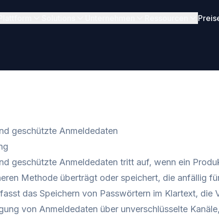
Plattform
Solutions
Unternehmen
Ressourcen
Preis
nd geschützte Anmeldedaten
ng
d geschützte Anmeldedaten tritt auf, wenn ein Produ
heren Methode überträgt oder speichert, die anfällig 
mfasst das Speichern von Passwörtern im Klartext, di
agung von Anmeldedaten über unverschlüsselte Kanäle