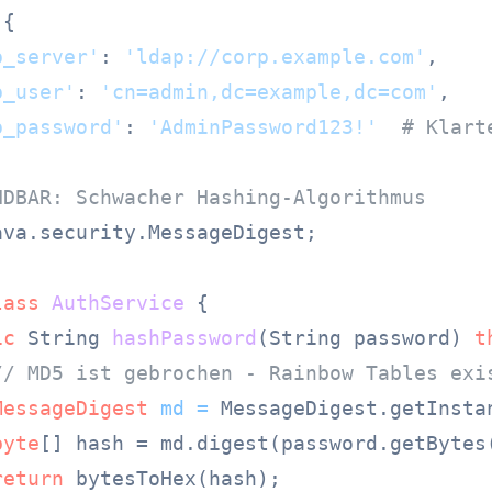
{

p_server'
: 
'ldap://corp.example.com'
,

p_user'
: 
'cn=admin,dc=example,dc=com'
,

p_password'
: 
'AdminPassword123!'
# Klart
NDBAR: Schwacher Hashing-Algorithmus
ava.security.MessageDigest;

lass
AuthService
 {

ic
 String 
hashPassword
(String password)
t
// MD5 ist gebrochen - Rainbow Tables exi
MessageDigest
md
=
 MessageDigest.getInsta
byte
[] hash = md.digest(password.getBytes(
return
 bytesToHex(hash);
