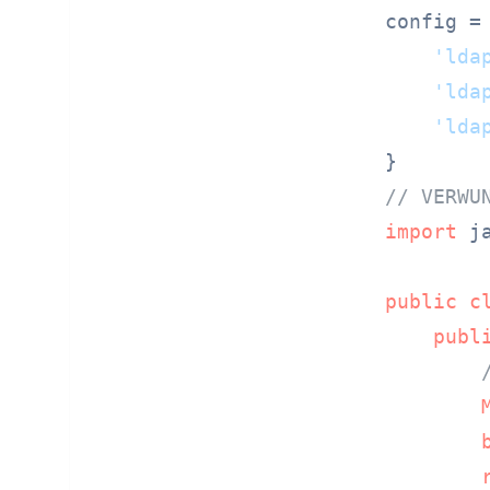
config = 
'lda
'lda
'lda
// VERWU
import
 j
public
c
publ