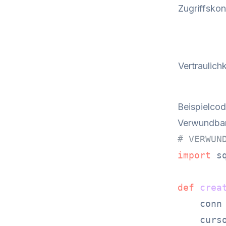
Zugriffskon
Vertraulichk
Beispielco
Verwundba
# VERWUN
import
 sq
def
crea
    conn
    curso