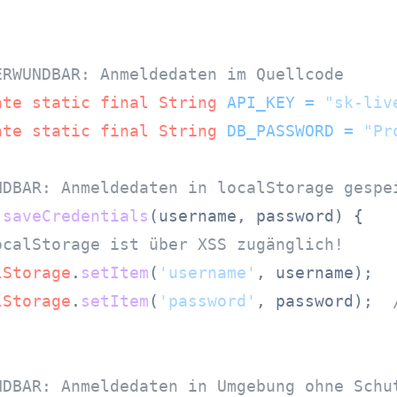
ERWUNDBAR: Anmeldedaten im Quellcode
ate
static
final
String
API_KEY
=
"sk-liv
ate
static
final
String
DB_PASSWORD
=
"Pr
NDBAR: Anmeldedaten in localStorage gespe
saveCredentials
(
username, password
) {

ocalStorage ist über XSS zugänglich!
lStorage
.
setItem
(
'username'
, username);

lStorage
.
setItem
(
'password'
, password);  
NDBAR: Anmeldedaten in Umgebung ohne Schu