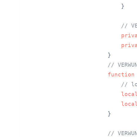
    }

// V
priv
priv
// VERWU
function
// l
loca
loca
}

// VERWU