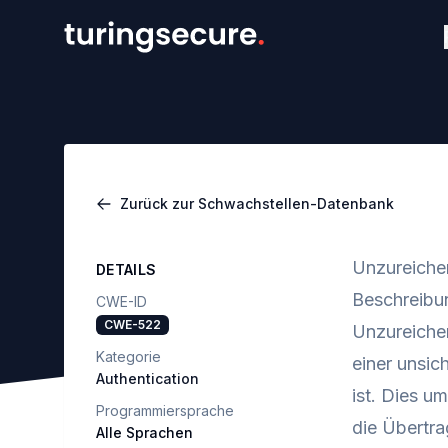
Zurück zur Schwachstellen-Datenbank
Unzureiche
DETAILS
Beschreibu
CWE-ID
CWE-522
Unzureichen
Kategorie
einer unsic
Authentication
ist. Dies u
Programmiersprache
die Übertr
Alle Sprachen