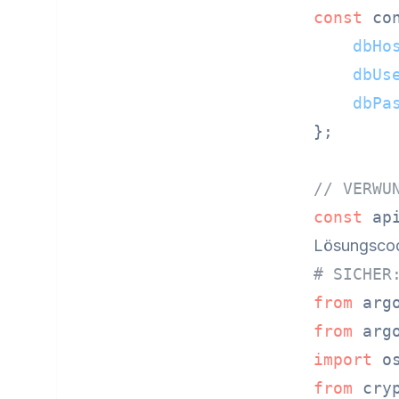
const
 con
dbHo
dbUs
dbPa
};

// VERWU
const
 ap
Lösungsco
# SICHER
from
 arg
from
 arg
import
from
 cry