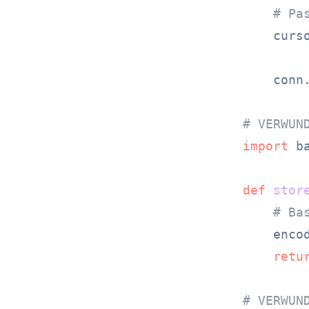
# Pa
    curs
        
    conn.
# VERWUN
import
 ba
def
stor
# Ba
    enco
retu
# VERWUN