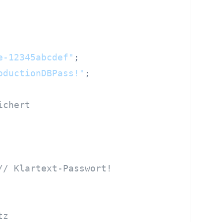
e-12345abcdef"
;

oductionDBPass!"
;

ichert
// Klartext-Passwort!
tz