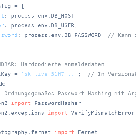
fig = {

st
: process.
env
.
DB_HOST
,

er
: process.
env
.
DB_USER
,

ssword
: process.
env
.
DB_PASSWORD
// Kann 
NDBAR: Hardcodierte Anmeldedaten
iKey = 
'sk_live_51H7...'
;  
// In Versions
de
: Ordnungsgemäßes Passwort-Hashing mit Ar
on2 
import
on2.exceptions 
import
ptography.fernet 
import
 Fernet
