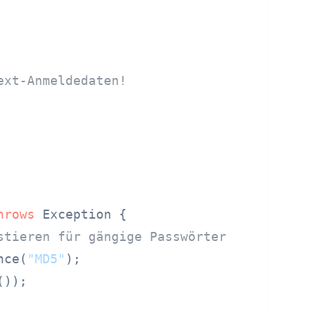
ext-Anmeldedaten!
hrows
 Exception {

stieren für gängige Passwörter
nce(
"MD5"
);

));
