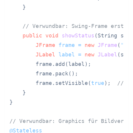
    }

// Verwundbar: Swing-Frame erstel
public
void
showStatus
(String sta
JFrame
frame
=
new
JFrame
(
"St
JLabel
label
=
new
JLabel
(stat
        frame.add(label);

        frame.pack();

        frame.setVisible(
true
);  
// K
    }

}

// Verwundbar: Graphics für Bildverar
@Stateless