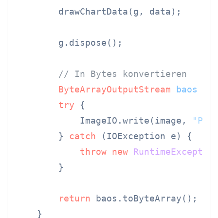
        drawChartData(g, data);

        g.dispose();

// In Bytes konvertieren
ByteArrayOutputStream
baos
=
try
 {

            ImageIO.write(image, 
"PNG
        } 
catch
 (IOException e) {

throw
new
RuntimeExceptio
        }

return
 baos.toByteArray();

    }
