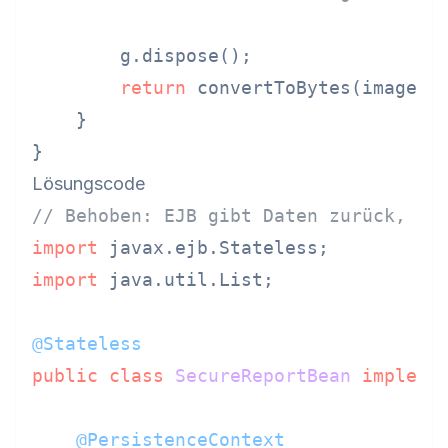
        g.dispose();

return
 convertToBytes(image);

    }

Lösungscode
// Behoben: EJB gibt Daten zurück, Pr
import
import
 java.util.List;

@Stateless
public
class
SecureReportBean
impleme
@PersistenceContext