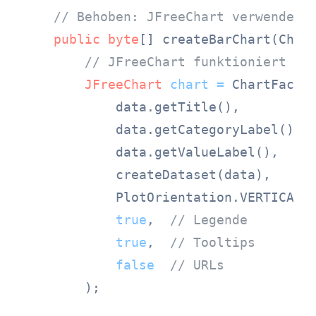
// Behoben: JFreeChart verwenden 
public
byte
[] createBarChart(Chart
// JFreeChart funktioniert im
JFreeChart
chart
=
 ChartFactor
            data.getTitle(),

            data.getCategoryLabel(),

            data.getValueLabel(),

            createDataset(data),

            PlotOrientation.VERTICAL,

true
,  
// Legende
true
,  
// Tooltips
false
// URLs
        );
