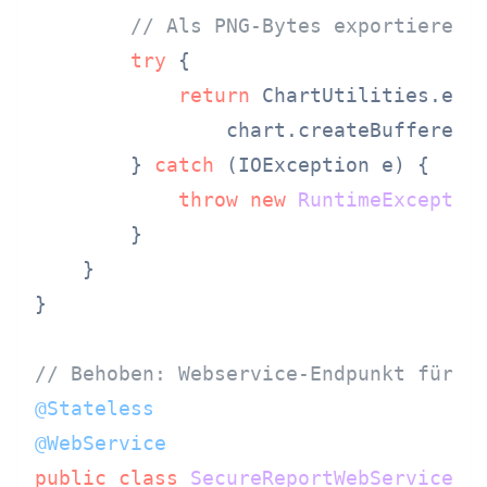
// Als PNG-Bytes exportieren
try
 {

return
 ChartUtilities.enco
                chart.createBufferedI
        } 
catch
 (IOException e) {

throw
new
RuntimeExceptio
        }

    }

}

// Behoben: Webservice-Endpunkt für e
@Stateless
@WebService
public
class
SecureReportWebService
 {
