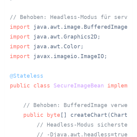
// Behoben: Headless-Modus für server
import
import
import
import
 javax.imageio.ImageIO;

@Stateless
public
class
SecureImageBean
implemen
// Behoben: BufferedImage verwend
public
byte
[] createChart(ChartDat
// Headless-Modus sicherstell
// -Djava.awt.headless=true