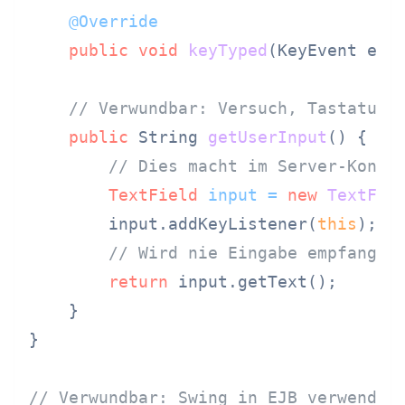
@Override
public
void
keyTyped
(KeyEvent e)
 {
// Verwundbar: Versuch, Tastature
public
 String 
getUserInput
()
 {

// Dies macht im Server-Konte
TextField
input
=
new
TextFie
        input.addKeyListener(
this
);

// Wird nie Eingabe empfangen
return
 input.getText();

    }

}

// Verwundbar: Swing in EJB verwenden