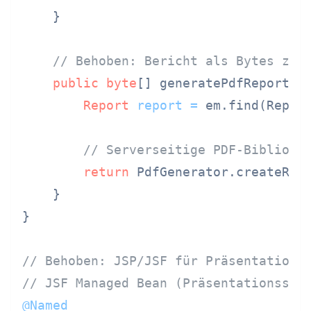
    }

// Behoben: Bericht als Bytes zum
public
byte
[] generatePdfReport(Lo
Report
report
=
 em.find(Report
// Serverseitige PDF-Biblioth
return
 PdfGenerator.createRepo
    }

}

// Behoben: JSP/JSF für Präsentation,
// JSF Managed Bean (Präsentationssch
@Named