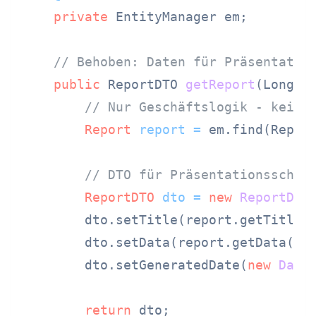
private
 EntityManager em;

// Behoben: Daten für Präsentatio
public
 ReportDTO 
getReport
(Long r
// Nur Geschäftslogik - keine
Report
report
=
 em.find(Report
// DTO für Präsentationsschic
ReportDTO
dto
=
new
ReportDTO
(
        dto.setTitle(report.getTitle()
        dto.setData(report.getData());
        dto.setGeneratedDate(
new
Date
(
return
 dto;
