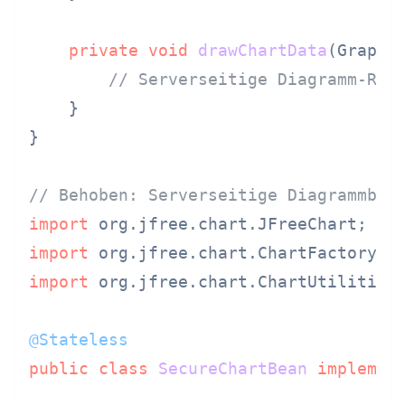
private
void
drawChartData
(Graphi
// Serverseitige Diagramm-Ren
    }

}

// Behoben: Serverseitige Diagrammbib
import
import
import
 org.jfree.chart.ChartUtilities;
@Stateless
public
class
SecureChartBean
implemen