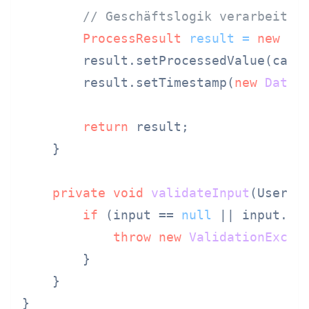
// Geschäftslogik verarbeiten
ProcessResult
result
=
new
Pr
        result.setProcessedValue(calcu
        result.setTimestamp(
new
Date
()
return
 result;

    }

private
void
validateInput
(UserIn
if
 (input == 
null
 || input.ge
throw
new
ValidationExcep
        }

    }

}
