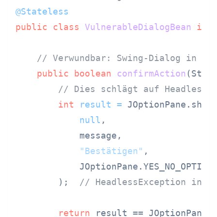
@Stateless
public
class
VulnerableDialogBean
imp
// Verwundbar: Swing-Dialog in EJ
public
boolean
confirmAction
(Stri
// Dies schlägt auf Headless-
int
result
=
 JOptionPane.showC
null
,

            message,

"Bestätigen"
,

            JOptionPane.YES_NO_OPTION

        );  
// HeadlessException in S
return
 result == JOptionPane.Y