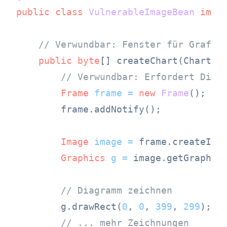
public
class
VulnerableImageBean
impl
// Verwundbar: Fenster für Grafik
public
byte
[] createChart(ChartDat
// Verwundbar: Erfordert Disp
Frame
frame
=
new
Frame
();  
/
        frame.addNotify();

Image
image
=
 frame.createIma
Graphics
g
=
 image.getGraphics
// Diagramm zeichnen
        g.drawRect(
0
, 
0
, 
399
, 
299
);

// ... mehr Zeichnungen