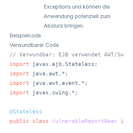
Exceptions und können die
Anwendung potenziell zum
Absturz bringen.
Beispielcode
Verwundbarer Code
// Verwundbar: EJB verwendet AWT/Swin
import
import
import
import
 javax.swing.*;

@Stateless
public
class
VulnerableReportBean
imp