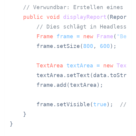
// Verwundbar: Erstellen eines AW
public
void
displayReport
(ReportD
// Dies schlägt in Headless-S
Frame
frame
=
new
Frame
(
"Beri
        frame.setSize(
800
, 
600
);

TextArea
textArea
=
new
TextA
        textArea.setText(data.toString
        frame.add(textArea);

        frame.setVisible(
true
);  
// K
    }

}
