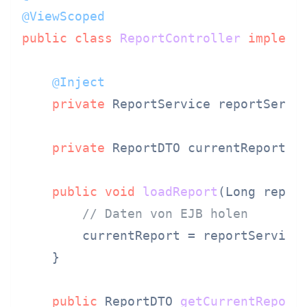
@ViewScoped
public
class
ReportController
impleme
@Inject
private
 ReportService reportServi
private
 ReportDTO currentReport;

public
void
loadReport
(Long repor
// Daten von EJB holen
        currentReport = reportService.
    }

public
 ReportDTO 
getCurrentReport