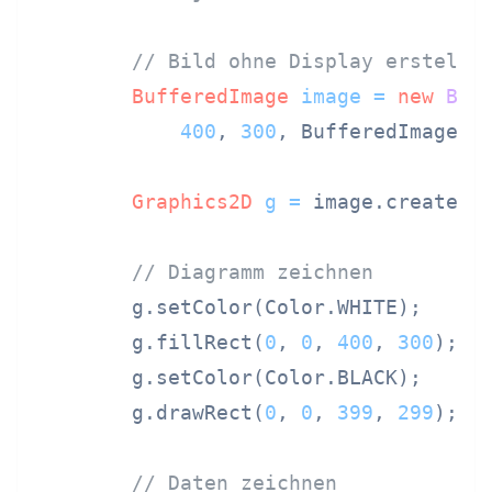
// Bild ohne Display erstelle
BufferedImage
image
=
new
Buf
400
, 
300
, BufferedImage.TY
Graphics2D
g
=
 image.createGra
// Diagramm zeichnen
        g.setColor(Color.WHITE);

        g.fillRect(
0
, 
0
, 
400
, 
300
);

        g.setColor(Color.BLACK);

        g.drawRect(
0
, 
0
, 
399
, 
299
);

// Daten zeichnen