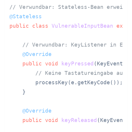
// Verwundbar: Stateless-Bean erweite
@Stateless
public
class
VulnerableInputBean
exte
// Verwundbar: KeyListener in EJB
@Override
public
void
keyPressed
(KeyEvent e
// Keine Tastatureingabe auf 
        processKey(e.getKeyCode());

    }

@Override
public
void
keyReleased
(KeyEvent 