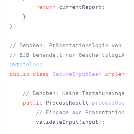
return
 currentReport;

    }

}

// Behoben: Präsentationslogik von Ge
// EJB behandelt nur Geschäftslogik
@Stateless
public
class
SecureInputBean
implemen
// Behoben: Keine Tastatureingabe
public
 ProcessResult 
processUserI
// Eingabe aus Präsentationss
        validateInput(input);
