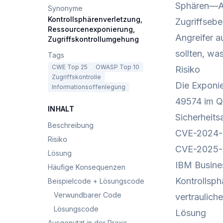
Sphären—Adm
Synonyme
Kontrollsphärenverletzung,
Zugriffsebe
Ressourcenexponierung,
Angreifer a
Zugriffskontrollumgehung
sollten, wa
Tags
CWE Top 25
OWASP Top 10
Risiko
Zugriffskontrolle
Die Exponie
Informationsoffenlegung
49574 im Q
INHALT
Sicherheit
Beschreibung
CVE-2024-53
Risiko
CVE-2025-6
Lösung
IBM Busine
Häufige Konsequenzen
Kontrollsph
Beispielcode + Lösungscode
Verwundbarer Code
vertraulich
Lösungscode
Lösung
Ausgenutzt in der Praxis