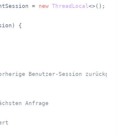
ntSession = 
new
ThreadLocal
<>();

sion)
 {

orherige Benutzer-Session zurückgeben!
ächsten Anfrage
ert