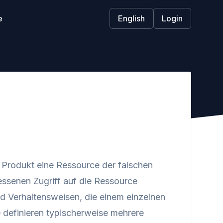
e
English
Login
n Produkt eine Ressource der falschen
ssenen Zugriff auf die Ressource
d Verhaltensweisen, die einem einzelnen
 definieren typischerweise mehrere