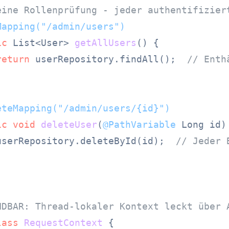
eine Rollenprüfung - jeder authentifizier
Mapping("/admin/users")
ic
 List<User> 
getAllUsers
()
 {

return
 userRepository.findAll();  
// Enth
eteMapping("/admin/users/{id}")
ic
void
deleteUser
(
@PathVariable
 Long id)
userRepository.deleteById(id);  
// Jeder 
NDBAR: Thread-lokaler Kontext leckt über 
lass
RequestContext
 {
