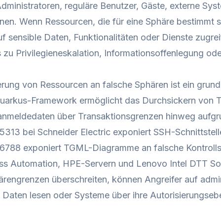
inistratoren, reguläre Benutzer, Gäste, externe Sys
nen. Wenn Ressourcen, die für eine Sphäre bestimmt s
uf sensible Daten, Funktionalitäten oder Dienste zugr
s zu Privilegieneskalation, Informationsoffenlegung od
rung von Ressourcen an falsche Sphären ist ein grund
uarkus-Framework ermöglicht das Durchsickern von Tr
sanmeldedaten über Transaktionsgrenzen hinweg aufgr
13 bei Schneider Electric exponiert SSH-Schnittstell
788 exponiert TGML-Diagramme an falsche Kontrollsp
ss Automation, HPE-Servern und Lenovo Intel DTT S
ärengrenzen überschreiten, können Angreifer auf admin
e Daten lesen oder Systeme über ihre Autorisierungseb