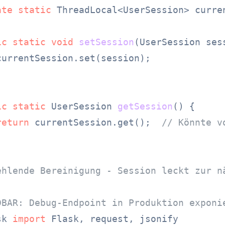
ate
static
 ThreadLocal<UserSession> curre
ic
static
void
setSession
(UserSession ses
currentSession.set(session);

ic
static
 UserSession 
getSession
()
 {

return
 currentSession.get();  
// Könnte v
ehlende Bereinigung - Session leckt zur n
DBAR: Debug-Endpoint in Produktion exponi
sk 
import
 Flask, request, jsonify
