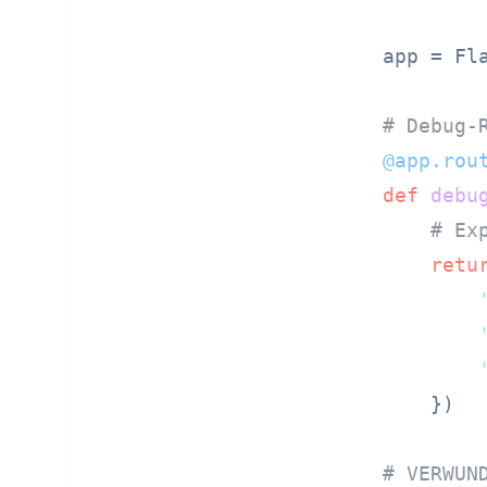
app = Fla
# Debug-
@app.rou
def
debu
# Ex
retu
    })

# VERWUN