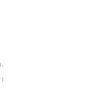
],

'
]
