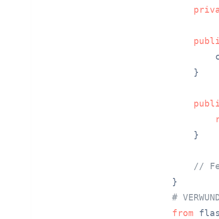
priv
publ
        
    }

publ
    }

// F
# VERWUN
from
 fla