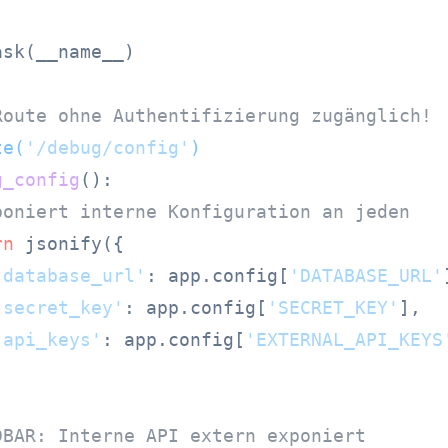
sk(__name__)

Route ohne Authentifizierung zugänglich!
te(
'/debug/config'
)
g_config
():

poniert interne Konfiguration an jeden
rn
 jsonify({

'database_url'
: app.config[
'DATABASE_URL'
'secret_key'
: app.config[
'SECRET_KEY'
],

'api_keys'
: app.config[
'EXTERNAL_API_KEYS
DBAR: Interne API extern exponiert