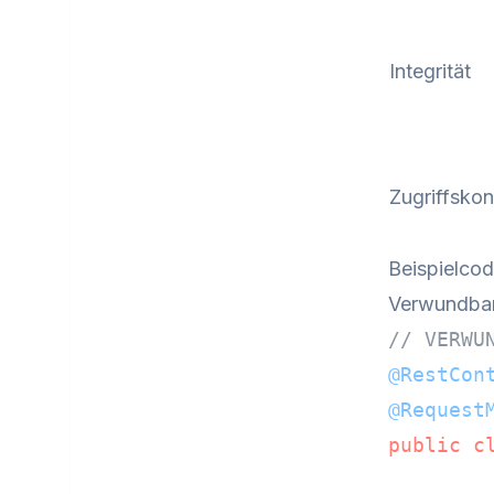
Integrität
Zugriffskon
Beispielco
Verwundba
// VERWU
@RestCon
@Request
public
c