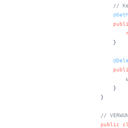
// K
@Get
publ
    }

@Del
publ
        
    }

}

// VERWU
public
c