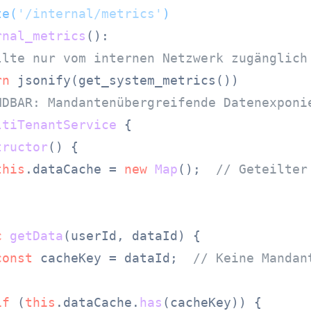
te(
'/internal/metrics'
)
rnal_metrics
():

llte nur vom internen Netzwerk zugänglich
rn
NDBAR: Mandantenübergreifende Datenexponi
ltiTenantService
 {

tructor
(
) {

this
.
dataCache
 = 
new
Map
();  
// Geteilter
c
getData
(
userId, dataId
) {

const
 cacheKey = dataId;  
// Keine Mandan
if
 (
this
.
dataCache
.
has
(cacheKey)) {
