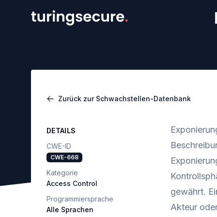
Zurück zur Schwachstellen-Datenbank
Exponierun
DETAILS
Beschreibu
CWE-ID
CWE-668
Exponierung
Kategorie
Kontrollsph
Access Control
gewährt. Ei
Programmiersprache
Akteur oder
Alle Sprachen