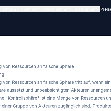
Plattform
Solutions
Unternehmen
Ressourcen
Preis
g von Ressourcen an falsche Sphäre
ng
 von Ressourcen an falsche Sphäre tritt auf, wenn ei
äre aussetzt und unbeabsichtigten Akteuren unangeme
ne "Kontrollsphäre" ist eine Menge von Ressourcen un
 einer Gruppe von Akteuren zugänglich sind. Produkte