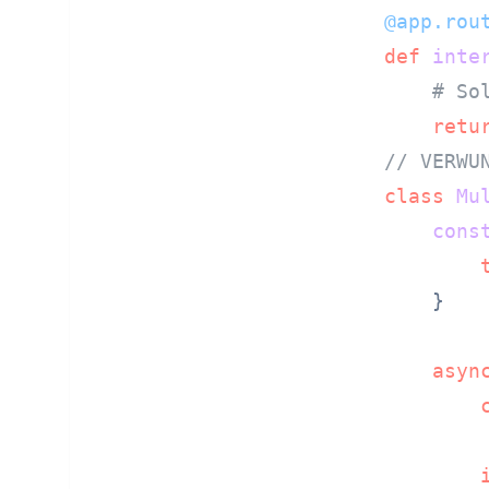
@app.rou
def
inte
# So
retu
// VERWU
class
Mu
cons
    }

asyn