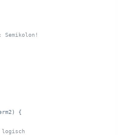
: Semikolon!
erm2)
 {

 logisch