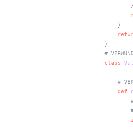
    }

retu
# VERWUN
class
Vu
# VE
def