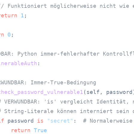
// Funktioniert möglicherweise nicht wie 
return
1
;

rn
0
;

DBAR: Python immer-fehlerhafter Kontrollf
lnerableAuth
:

RWUNDBAR: Immer-True-Bedingung
check_password_vulnerable1
(
self, password
# VERWUNDBAR: 'is' vergleicht Identität, 
# String-Literale können interniert sein 
if
 password 
is
"secret"
:  
# Normalerweise
return
True