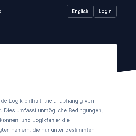
e
English
Login
ode Logik enthält, die unabhängig von
t. Dies umfasst unmögliche Bedingungen,
können, und Logikfehler die
en Fehlern, die nur unter bestimmten