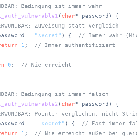
NDBAR: Bedingung ist immer wahr
k_auth_vulnerable1
(
char
* password)
 {

ERWUNDBAR: Zuweisung statt Vergleich
password = 
"secret"
) {  
// Immer wahr (Ni
return
1
;  
// Immer authentifiziert!
rn
0
;  
// Nie erreicht
NDBAR: Bedingung ist immer falsch
k_auth_vulnerable2
(
char
* password)
 {

ERWUNDBAR: Pointer verglichen, nicht Stri
password == 
"secret"
) {  
// Fast immer fa
return
1
;  
// Nie erreicht außer bei glei