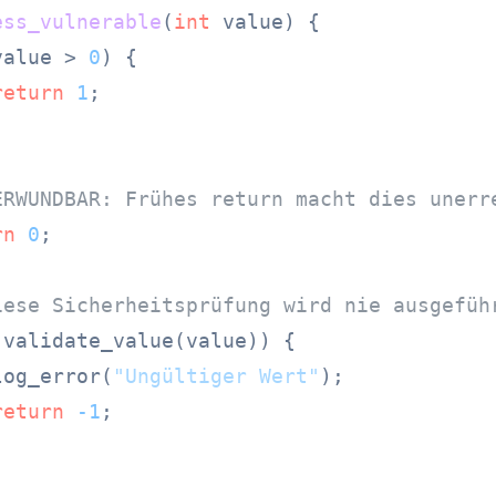
ess_vulnerable
(
int
 value)
 {

value > 
0
) {

return
1
;

ERWUNDBAR: Frühes return macht dies unerr
rn
0
;

iese Sicherheitsprüfung wird nie ausgefüh
!validate_value(value)) {

log_error(
"Ungültiger Wert"
);

return
-1
;
