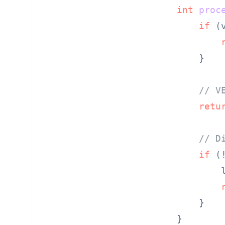
int
proc
if
 (
    }

// V
retu
// D
if
 (
        
    }

}
