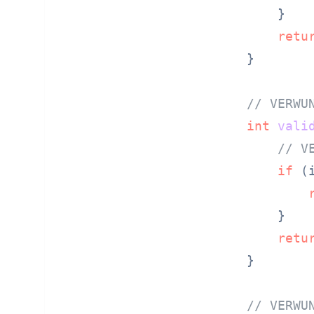
    }

retu
}

// VERWU
int
vali
// V
if
 (
    }

retu
}

// VERWU