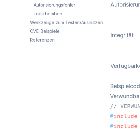
Autorisieru
Autorisierungsfehler
Logikbomben
Werkzeuge zum Testen/Ausnutzen
CVE-Beispiele
Integrität
Referenzen
Verfügbarke
Beispielco
Verwundba
// VERWU
#
include
#
include