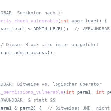
NDBAR: Semikolon nach if
urity_check_vulnerable
(
int
 user_level)
 {

user_level < ADMIN_LEVEL);  
// VERWUNDBAR
// Dieser Block wird immer ausgeführt
rant_admin_access();

NDBAR: Bitweise vs. logischer Operator
k_permissions_vulnerable
(
int
 perm1, 
int
 p
ERWUNDBAR: & statt &&
perm1 & perm2) {  
// Bitweises UND, nicht