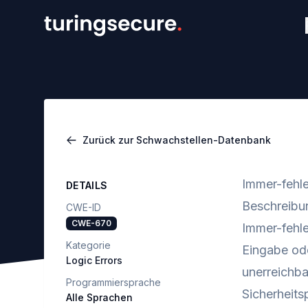
Zurück zur Schwachstellen-Datenbank
Immer-fehle
DETAILS
Beschreibu
CWE-ID
CWE-670
Immer-fehle
Kategorie
Eingabe od
Logic Errors
unerreichba
Programmiersprache
Sicherheits
Alle Sprachen