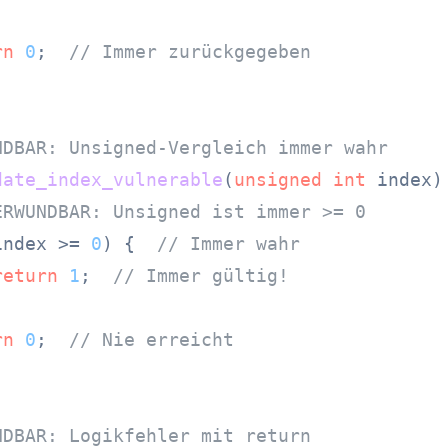
rn
0
;  
// Immer zurückgegeben
NDBAR: Unsigned-Vergleich immer wahr
date_index_vulnerable
(
unsigned
int
 index)
ERWUNDBAR: Unsigned ist immer >= 0
index >= 
0
) {  
// Immer wahr
return
1
;  
// Immer gültig!
rn
0
;  
// Nie erreicht
NDBAR: Logikfehler mit return