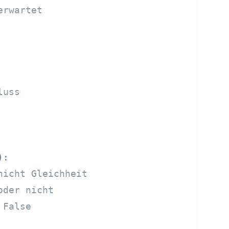
erwartet
luss
):

nicht Gleichheit
oder nicht
 False