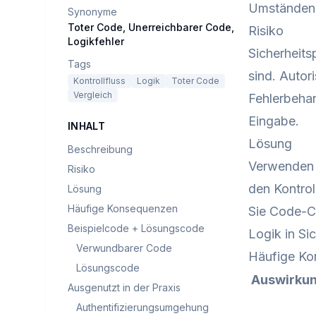
Umständen a
Synonyme
Toter Code, Unerreichbarer Code,
Risiko
Logikfehler
Sicherheits
Tags
sind. Autor
Kontrollfluss
Logik
Toter Code
Vergleich
Fehlerbehan
Eingabe.
INHALT
Lösung
Beschreibung
Verwenden 
Risiko
den Kontrol
Lösung
Häufige Konsequenzen
Sie Code-C
Beispielcode + Lösungscode
Logik in Si
Verwundbarer Code
Häufige K
Lösungscode
Auswirku
Ausgenutzt in der Praxis
Authentifizierungsumgehung