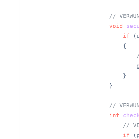
// VERWU
void
sec
if
 (
    {

        g
    }

}

// VERWU
int
chec
// V
if
 (