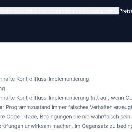
Plattform
Solutions
Unternehmen
Ressourcen
Preis
rhafte Kontrollfluss-Implementierung
ng
rhafte Kontrollfluss-Implementierung tritt auf, wenn C
er Programmzustand immer falsches Verhalten erzeug
re Code-Pfade, Bedingungen die nie wahr/falsch sein 
prüfungen unwirksam machen. Im Gegensatz zu bedingt