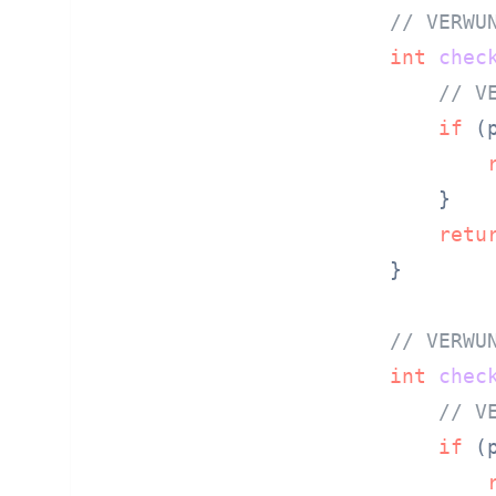
// VERWU
int
chec
// V
if
 (
    }

retu
}

// VERWU
int
chec
// V
if
 (