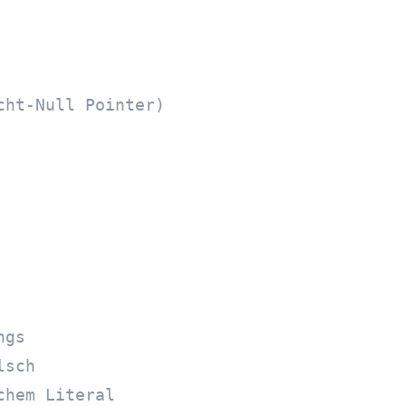
cht-Null Pointer)
ngs
lsch
chem Literal