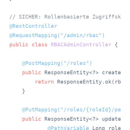
// SICHER: Rollenbasierte Zugriffskon
@RestController
@RequestMapping("/admin/rbac")
public
class
RBACAdminController
 {

@PostMapping("/roles")
public
 ResponseEntity<?> createRo
return
 ResponseEntity.ok(rbacS
    }

@PutMapping("/roles/{roleId}/perm
public
 ResponseEntity<?> updatePer
@PathVariable
 Long roleId,