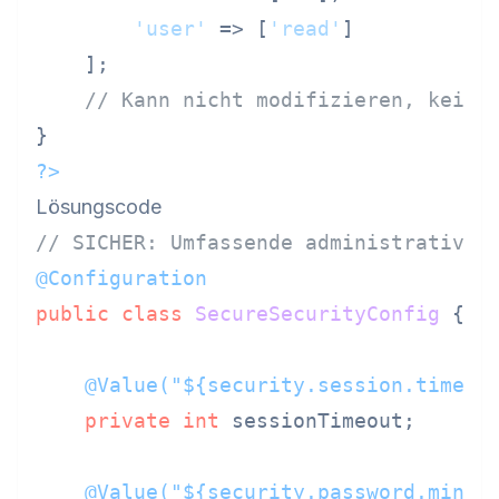
'user'
 => [
'read'
]

    ];

// Kann nicht modifizieren, keine
?>
Lösungscode
// SICHER: Umfassende administrative 
@Configuration
public
class
SecureSecurityConfig
 {

@Value("${security.session.timeou
private
int
 sessionTimeout;

@Value("${security.password.minLe