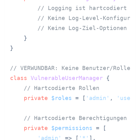
// Logging ist hartcodiert au
// Keine Log-Level-Konfigurat
// Keine Log-Ziel-Optionen
    }

}

// VERWUNDBAR: Keine Benutzer/Rollen-
class
VulnerableUserManager
{

// Hartcodierte Rollen
private
$roles
 = [
'admin'
, 
'user'
// Hartcodierte Berechtigungen
private
$permissions
 = [

'admin'
 => [
'*'
],
