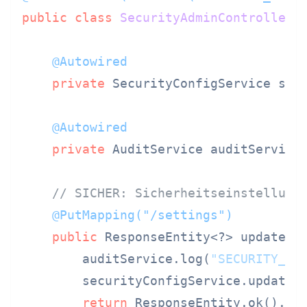
public
class
SecurityAdminController
 {
@Autowired
private
 SecurityConfigService secu
@Autowired
private
 AuditService auditService;
// SICHER: Sicherheitseinstellung
@PutMapping("/settings")
public
 ResponseEntity<?> updateSe
        auditService.log(
"SECURITY_SE
        securityConfigService.update(s
return
 ResponseEntity.ok().bui