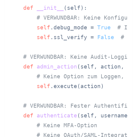
def
__init__
(
self
):

# VERWUNDBAR: Keine Konfigura
self
.debug_mode = 
True
# Imm
self
.ssl_verify = 
False
# Ka
# VERWUNDBAR: Keine Audit-Logging
def
admin_action
(
self, action, us
# Keine Option zum Loggen, ke
self
.execute(action)

# VERWUNDBAR: Fester Authentifizi
def
authenticate
(
self, username, 
# Keine MFA-Option
# Keine OAuth/SAML-Integratio