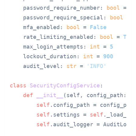
    password_require_number: 
bool
 = 
T
    password_require_special: 
bool
 = 
    mfa_enabled: 
bool
 = 
False
    rate_limiting_enabled: 
bool
 = 
Tru
    max_login_attempts: 
int
 = 
5
    lockout_duration: 
int
 = 
900
    audit_level: 
str
 = 
'INFO'
class
SecurityConfigService
:

def
__init__
(
self, config_path: 
s
self
.config_path = config_path
self
.settings = 
self
._load_set
self
.audit_logger = AuditLogge