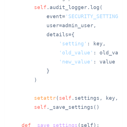
self
.audit_logger.log(

            event=
'SECURITY_SETTING_C
            user=admin_user,

            details={

'setting'
: key,

'old_value'
: old_value
'new_value'
: value

            }

        )

setattr
(
self
.settings, key, va
self
._save_settings()

def
_save_settings
(
self
):
