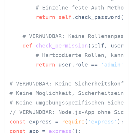
# Einzelne feste Auth-Methode
return
self
.check_password(use
# VERWUNDBAR: Keine Rollenanpassu
def
check_permission
(
self, user, 
# Hartcodierte Rollen, kann k
return
 user.role == 
'admin'
# VERWUNDBAR: Keine Sicherheitskonfig
# Keine Möglichkeit, Sicherheitseinst
# Keine umgebungsspezifischen Sicherh
// VERWUNDBAR: Node.js-App ohne Siche
const
 express = 
require
(
'express'
const
 app = 
express
();
