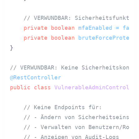
// VERWUNDBAR: Sicherheitsfunktio
private
boolean
mfaEnabled
=
fals
private
boolean
bruteForceProtect
}

// VERWUNDBAR: Keine Sicherheitskonfi
@RestController
public
class
VulnerableAdminControlle
// Keine Endpoints für:
// - Ändern von Sicherheitseinste
// - Verwalten von Benutzern/Roll
// - Anzeigen von Audit-Logs