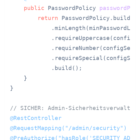
public
 PasswordPolicy 
passwordPol
return
 PasswordPolicy.builder(
            .minLength(minPasswordLeng
            .requireUppercase(configS
            .requireNumber(configServ
            .requireSpecial(configSer
            .build();

    }

}

// SICHER: Admin-Sicherheitsverwaltun
@RestController
@RequestMapping("/admin/security")
@PreAuthorize("hasRole('SECURITY_ADMI