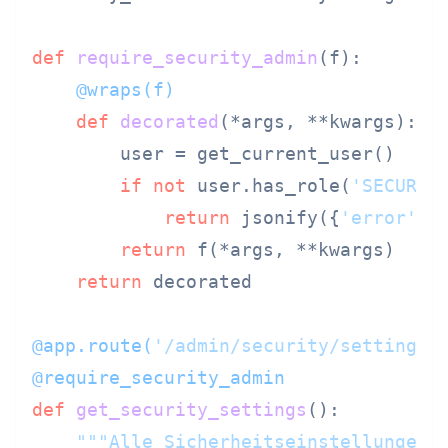
def
require_security_admin
(
f
    @wraps(
f
)
def
decorated
(
*args, **kwargs
):

        user = get_current_user()

if
not
 user.has_role(
'SECURIT
return
 jsonify({
'error'
: 
return
 f(*args, **kwargs)

return
 decorated

@app.route(
'/admin/security/settings'
@require_security_admin
def
get_security_settings
():

"""Alle Sicherheitseinstellungen 