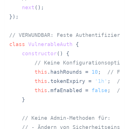
next
();

});

// VERWUNDBAR: Feste Authentifizierun
class
VulnerableAuth
 {

constructor
(
) {

// Keine Konfigurationsoption
this
.
hashRounds
 = 
10
;  
// Fes
this
.
tokenExpiry
 = 
'1h'
;  
// 
this
.
mfaEnabled
 = 
false
;  
// 
    }

// Keine Admin-Methoden für:
// - Ändern von Sicherheitseinste