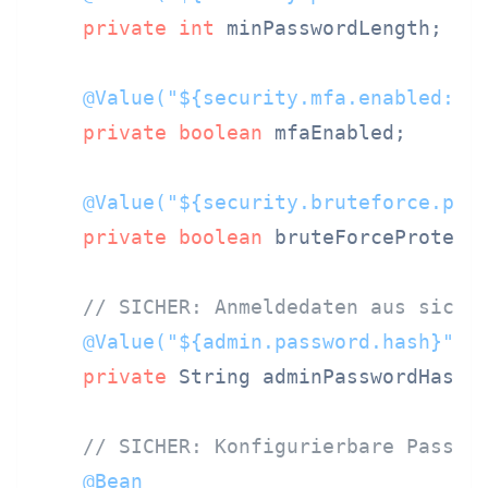
private
int
 minPasswordLength;

@Value("${security.mfa.enabled:fa
private
boolean
 mfaEnabled;

@Value("${security.bruteforce.pro
private
boolean
 bruteForceProtecti
// SICHER: Anmeldedaten aus siche
@Value("${admin.password.hash}")
private
 String adminPasswordHash;

// SICHER: Konfigurierbare Passwo
@Bean