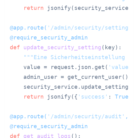
return
 jsonify(security_service.ge
@app.route(
'/admin/security/settings/
@require_security_admin
def
update_security_setting
(
key
):

"""Eine Sicherheitseinstellung ak
    value = request.json.get(
'value'
)

    admin_user = get_current_user().us
    security_service.update_setting(ke
return
 jsonify({
'success'
: 
True
})

@app.route(
'/admin/security/audit'
, m
@require_security_admin
def
get_audit_logs
():
