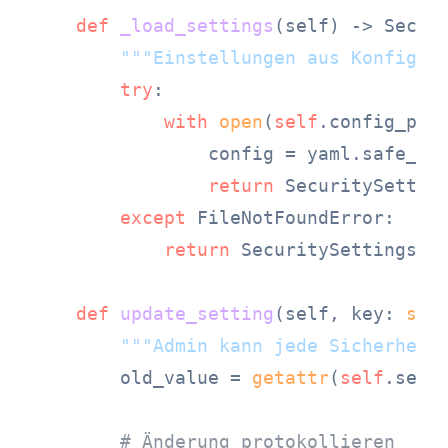
def
_load_settings
(
self
) -> Securi
"""Einstellungen aus Konfigur
try
:

with
open
(
self
.config_pat
                config = yaml.safe_loa
return
 SecuritySettin
except
 FileNotFoundError:

return
 SecuritySettings()

def
update_setting
(
self, key: 
str
"""Admin kann jede Sicherheit
        old_value = 
getattr
(
self
.sett
# Änderung protokollieren