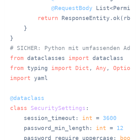
@RequestBody
 List<Permissi
return
 ResponseEntity.ok(rbacS
    }

# SICHER: Python mit umfassenden Admi
from
 dataclasses 
import
from
 typing 
import
Dict
, 
Any
, 
Optiona
import
 yaml

@dataclass
class
SecuritySettings
:

    session_timeout: 
int
 = 
3600
    password_min_length: 
int
 = 
12
    password_require_uppercase: 
bool
 