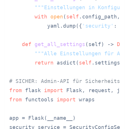
"""Einstellungen in Konfigura
with
open
(
self
.config_path, 
'
            yaml.dump({
'security'
: as
def
get_all_settings
(
self
) -> 
Dic
"""Alle Einstellungen für Adm
return
 asdict(
self
.settings)

# SICHER: Admin-API für Sicherheitsve
from
 flask 
import
from
 functools 
import
 wraps

app = Flask(__name__)

security_service = SecurityConfigServi