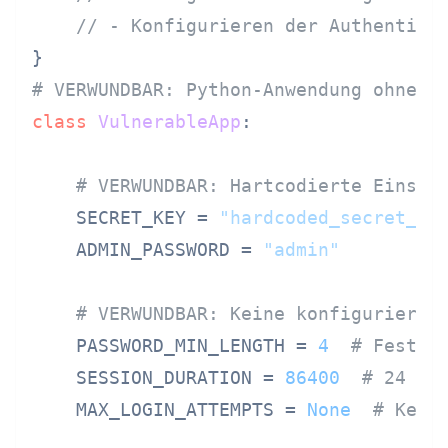
// - Konfigurieren der Authentifi
# VERWUNDBAR: Python-Anwendung ohne S
class
VulnerableApp
:

# VERWUNDBAR: Hartcodierte Einste
    SECRET_KEY = 
"hardcoded_secret_ke
    ADMIN_PASSWORD = 
"admin"
# VERWUNDBAR: Keine konfigurierba
    PASSWORD_MIN_LENGTH = 
4
# Fest, 
    SESSION_DURATION = 
86400
# 24 St
    MAX_LOGIN_ATTEMPTS = 
None
# Kein