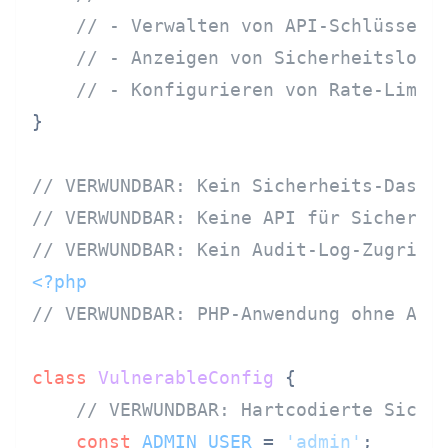
// - Verwalten von API-Schlüsseln
// - Anzeigen von Sicherheitslogs
// - Konfigurieren von Rate-Limit
}

// VERWUNDBAR: Kein Sicherheits-Dashb
// VERWUNDBAR: Keine API für Sicherhe
// VERWUNDBAR: Kein Audit-Log-Zugriff
<?php
// VERWUNDBAR: PHP-Anwendung ohne Adm
class
VulnerableConfig
{

// VERWUNDBAR: Hartcodierte Siche
const
ADMIN_USER
 = 
'admin'
;
