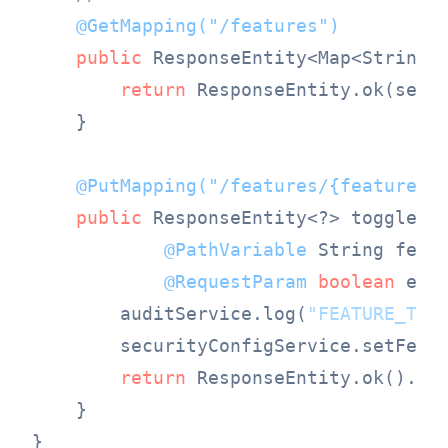
@GetMapping("/features")
public
 ResponseEntity<Map<String,
return
 ResponseEntity.ok(secur
    }

@PutMapping("/features/{feature}"
public
 ResponseEntity<?> toggleFea
@PathVariable
 String featu
@RequestParam
boolean
 enab
        auditService.log(
"FEATURE_TOG
        securityConfigService.setFeatu
return
 ResponseEntity.ok().bui
    }

}
