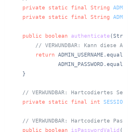
private
static
final
String
ADMIN
private
static
final
String
ADMIN
public
boolean
authenticate
(Strin
// VERWUNDBAR: Kann diese Anm
return
 ADMIN_USERNAME.equals(u
               ADMIN_PASSWORD.equals(p
    }

// VERWUNDBAR: Hartcodiertes Sess
private
static
final
int
SESSION_
// VERWUNDBAR: Hartcodierte Passw
public
boolean
isPasswordValid
(St