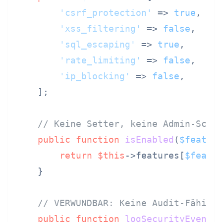
'csrf_protection'
 => 
true
,  
/
'xss_filtering'
 => 
false
,   
/
'sql_escaping'
 => 
true
,

'rate_limiting'
 => 
false
,   
/
'ip_blocking'
 => 
false
,     
/
    ];

// Keine Setter, keine Admin-Schn
public
function
isEnabled
(
$featur
return
$this
->features[
$featu
    }

// VERWUNDBAR: Keine Audit-Fähigk
public
function
logSecurityEvent
(