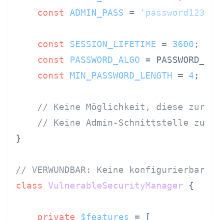
const
ADMIN_PASS
 = 
'password123'
;

const
SESSION_LIFETIME
 = 
3600
;

const
PASSWORD_ALGO
 = PASSWORD_DEF
const
MIN_PASSWORD_LENGTH
 = 
4
;

// Keine Möglichkeit, diese zur L
// Keine Admin-Schnittstelle zum 
}

// VERWUNDBAR: Keine konfigurierbaren
class
VulnerableSecurityManager
{

private
$features
 = [
