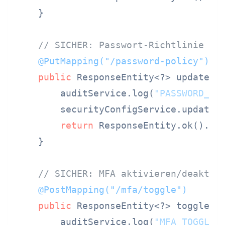
    }

// SICHER: Passwort-Richtlinie ko
@PutMapping("/password-policy")
public
 ResponseEntity<?> updatePa
        auditService.log(
"PASSWORD_PO
        securityConfigService.updatePa
return
 ResponseEntity.ok().bui
    }

// SICHER: MFA aktivieren/deaktiv
@PostMapping("/mfa/toggle")
public
 ResponseEntity<?> toggleMF
        auditService.log(
"MFA_TOGGLE"