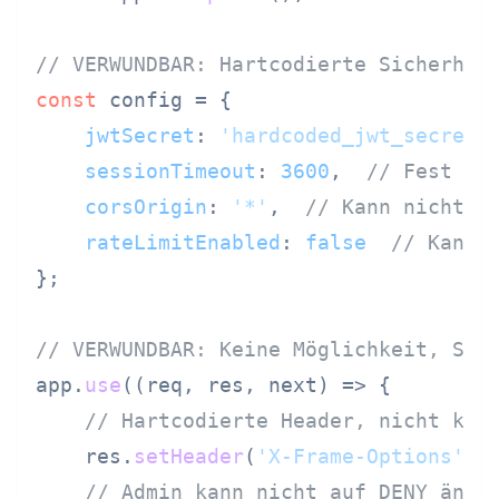
// VERWUNDBAR: Hartcodierte Sicherhei
const
 config = {

jwtSecret
: 
'hardcoded_jwt_secret'
sessionTimeout
: 
3600
,  
// Fest
corsOrigin
: 
'*'
,  
// Kann nicht e
rateLimitEnabled
: 
false
// Kann 
};

// VERWUNDBAR: Keine Möglichkeit, Sic
app.
use
(
(
req, res, next
) =>
 {

// Hartcodierte Header, nicht kon
    res.
setHeader
(
'X-Frame-Options'
, 
// Admin kann nicht auf DENY ände