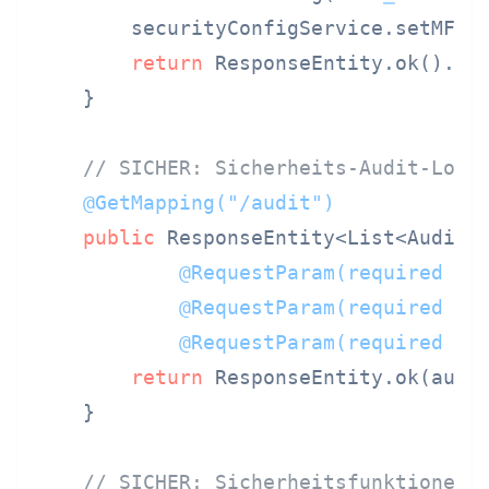
        securityConfigService.setMFAEn
return
 ResponseEntity.ok().bui
    }

// SICHER: Sicherheits-Audit-Logs
@GetMapping("/audit")
public
 ResponseEntity<List<AuditE
@RequestParam(required = 
@RequestParam(required = 
@RequestParam(required = 
return
 ResponseEntity.ok(audit
    }

// SICHER: Sicherheitsfunktionen 