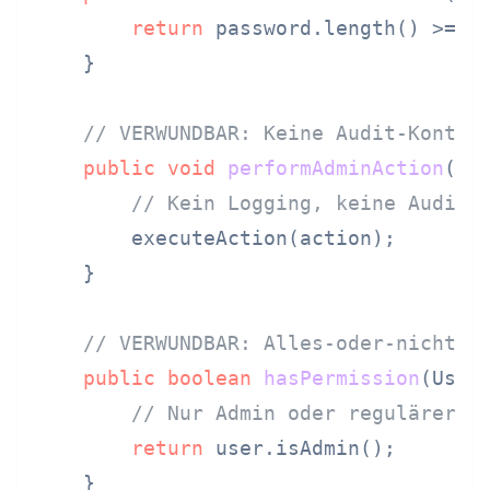
return
 password.length() >= 
6
    }

// VERWUNDBAR: Keine Audit-Kontro
public
void
performAdminAction
(St
// Kein Logging, keine Audit-
        executeAction(action);

    }

// VERWUNDBAR: Alles-oder-nichts-
public
boolean
hasPermission
(User
// Nur Admin oder regulärer B
return
 user.isAdmin();

    }
