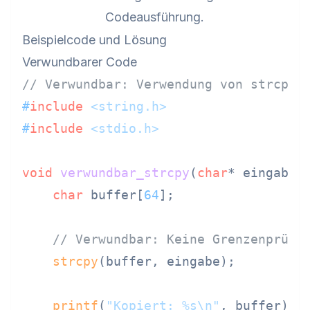
Codeausführung.
Beispielcode und Lösung
Verwundbarer Code
// Verwundbar: Verwendung von strcpy 
#
include
<string.h>
#
include
<stdio.h>
void
verwundbar_strcpy
(
char
* eingabe)
 
char
 buffer[
64
];

// Verwundbar: Keine Grenzenprüfu
strcpy
(buffer, eingabe);

printf
(
"Kopiert: %s\n"
, buffer);
