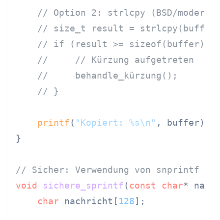
// Option 2: strlcpy (BSD/moderne
// size_t result = strlcpy(buffer
// if (result >= sizeof(buffer)) 
//     // Kürzung aufgetreten
//     behandle_kürzung();
// }
printf
(
"Kopiert: %s\n"
, buffer);

}

// Sicher: Verwendung von snprintf mi
void
sichere_sprintf
(
const
char
* name
char
 nachricht[
128
];
