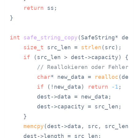
return
 ss;

}

int
safe_string_copy
(SafeString* dest
size_t
 src_len = 
strlen
(src);

if
 (src_len > dest->capacity) {

// Reallokieren oder Fehler z
char
* new_data = 
realloc
(dest
if
 (!new_data) 
return
-1
;

        dest->data = new_data;

        dest->capacity = src_len;

    }

memcpy
(dest->data, src, src_len +
    dest->length = src_len;
