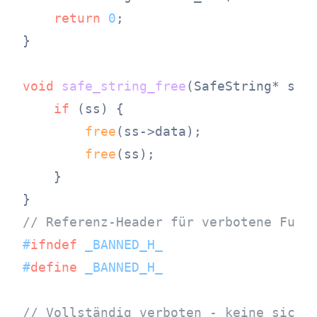
return
0
;

}

void
safe_string_free
(SafeString* ss)
 
if
 (ss) {

free
(ss->data);

free
(ss);

    }

// Referenz-Header für verbotene Funk
#
ifndef
 _BANNED_H_
#
define
 _BANNED_H_
// Vollständig verboten - keine siche