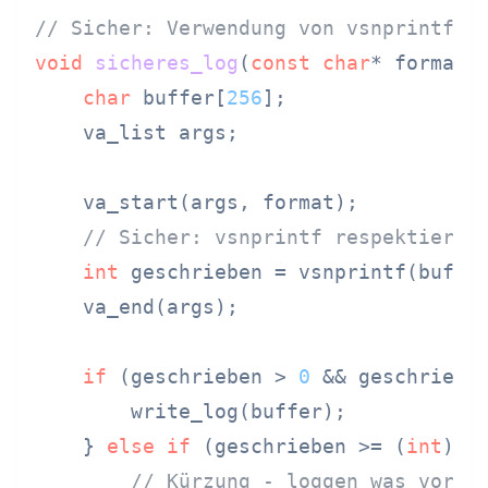
// Sicher: Verwendung von vsnprintf
void
sicheres_log
(
const
char
* format,
char
 buffer[
256
];

    va_list args;

    va_start(args, format);

// Sicher: vsnprintf respektiert 
int
 geschrieben = vsnprintf(buffe
    va_end(args);

if
 (geschrieben > 
0
 && geschriebe
        write_log(buffer);

    } 
else
if
 (geschrieben >= (
int
)
si
// Kürzung - loggen was vorha