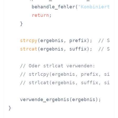
        behandle_fehler(
"Kombinierter
return
;

    }

strcpy
(ergebnis, prefix);  
// Sic
strcat
(ergebnis, suffix);  
// Sic
// Oder strlcat verwenden:
// strlcpy(ergebnis, prefix, size
// strlcat(ergebnis, suffix, size
    verwende_ergebnis(ergebnis);

}
