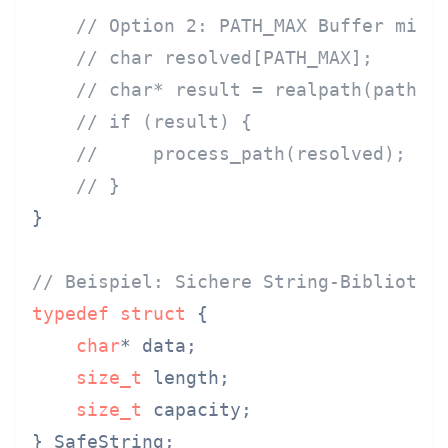
// Option 2: PATH_MAX Buffer mit 
// char resolved[PATH_MAX];
// char* result = realpath(path, 
// if (result) {
//     process_path(resolved);
// }
}

// Beispiel: Sichere String-Bibliothe
typedef
struct
 {
char
* data;

size_t
 length;

size_t
 capacity;

} SafeString;
