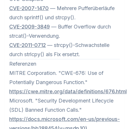
CVE-2007-1470
— Mehrere Pufferüberläufe
durch sprintf() und strcpy().
CVE-2009-3849
— Buffer Overflow durch
strcat()-Verwendung.
CVE-2011-0712
— strcpy()-Schwachstelle
durch strlcpy() als Fix ersetzt.
Referenzen
MITRE Corporation. "CWE-676: Use of
Potentially Dangerous Function."
https://cwe.mitre.org/data/definitions/676.html
Microsoft. "Security Development Lifecycle
(SDL) Banned Function Calls."
https://docs.microsoft.com/en-us/previous-
versions/bb288454(v=msdn.10)