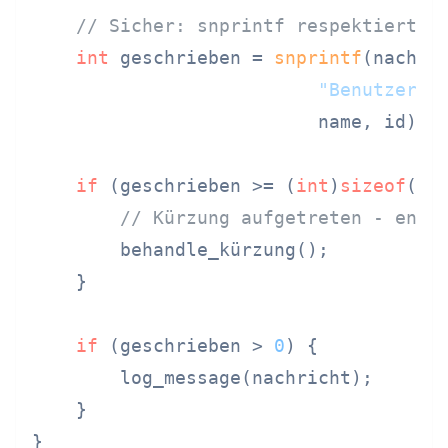
// Sicher: snprintf respektiert P
int
 geschrieben = 
snprintf
(nachri
"Benutzer: 
                          name, id);

if
 (geschrieben >= (
int
)
sizeof
(nac
// Kürzung aufgetreten - ents
        behandle_kürzung();

    }

if
 (geschrieben > 
0
) {

        log_message(nachricht);

    }

}
