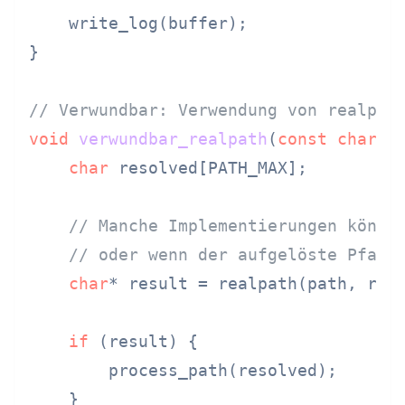
    write_log(buffer);

}

// Verwundbar: Verwendung von realpat
void
verwundbar_realpath
(
const
char
* 
char
 resolved[PATH_MAX];

// Manche Implementierungen könne
// oder wenn der aufgelöste Pfad 
char
* result = realpath(path, reso
if
 (result) {

        process_path(resolved);

    }
