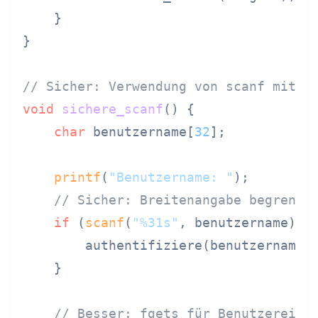
    }

}

// Sicher: Verwendung von scanf mit B
void
sichere_scanf
()
 {

char
 benutzername[
32
];

printf
(
"Benutzername: "
);

// Sicher: Breitenangabe begrenzt
if
 (
scanf
(
"%31s"
, benutzername) =
        authentifiziere(benutzername);
    }

// Besser: fgets für Benutzereing