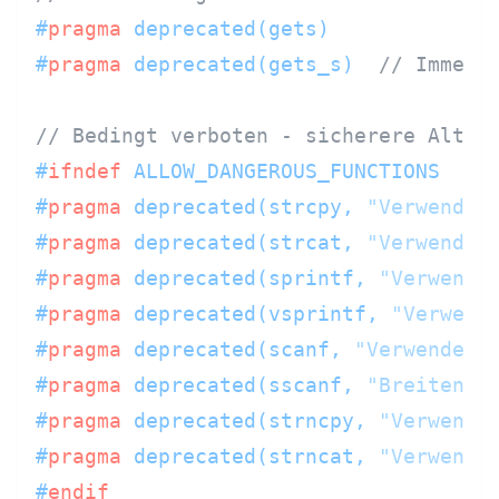
#
pragma
 deprecated(gets)
#
pragma
 deprecated(gets_s)  
// Immer 
// Bedingt verboten - sicherere Alter
#
ifndef
 ALLOW_DANGEROUS_FUNCTIONS
#
pragma
 deprecated(strcpy, 
"Verwende 
#
pragma
 deprecated(strcat, 
"Verwende 
#
pragma
 deprecated(sprintf, 
"Verwende
#
pragma
 deprecated(vsprintf, 
"Verwend
#
pragma
 deprecated(scanf, 
"Verwende f
#
pragma
 deprecated(sscanf, 
"Breitenli
#
pragma
 deprecated(strncpy, 
"Verwende
#
pragma
 deprecated(strncat, 
"Verwende
#
endif