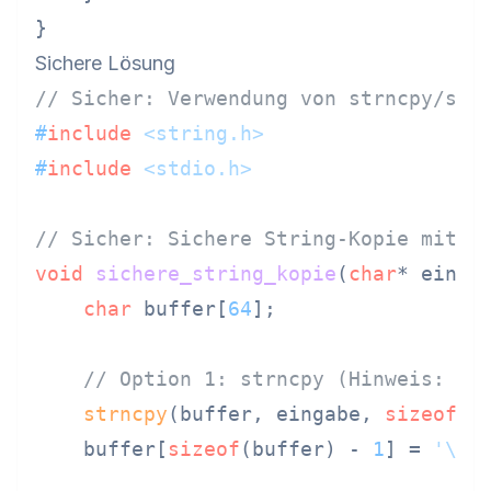
Sichere Lösung
// Sicher: Verwendung von strncpy/str
#
include
<string.h>
#
include
<stdio.h>
// Sicher: Sichere String-Kopie mit e
void
sichere_string_kopie
(
char
* einga
char
 buffer[
64
];

// Option 1: strncpy (Hinweis: te
strncpy
(buffer, eingabe, 
sizeof
(b
    buffer[
sizeof
(buffer) - 
1
] = 
'\0'