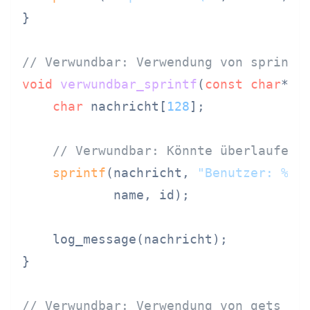
}

// Verwundbar: Verwendung von sprintf
void
verwundbar_sprintf
(
const
char
* n
char
 nachricht[
128
];

// Verwundbar: Könnte überlaufen 
sprintf
(nachricht, 
"Benutzer: %s,
            name, id);

    log_message(nachricht);

}

// Verwundbar: Verwendung von gets (i