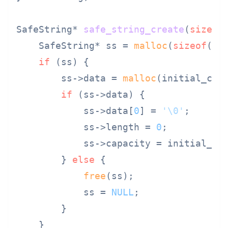
SafeString* 
safe_string_create
(
size_t
    SafeString* ss = 
malloc
(
sizeof
(Saf
if
 (ss) {

        ss->data = 
malloc
(initial_cap
if
 (ss->data) {

            ss->data[
0
] = 
'\0'
;

            ss->length = 
0
;

            ss->capacity = initial_cap
        } 
else
 {

free
(ss);

            ss = 
NULL
;

        }

    }
