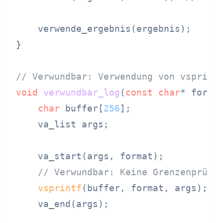
    verwende_ergebnis(ergebnis);

}

// Verwundbar: Verwendung von vsprint
void
verwundbar_log
(
const
char
* forma
char
 buffer[
256
];

    va_list args;

    va_start(args, format);

// Verwundbar: Keine Grenzenprüfu
vsprintf
(buffer, format, args);  
    va_end(args);
