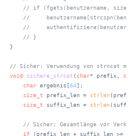
// if (fgets(benutzername, sizeof
//     benutzername[strcspn(benut
//     authentifiziere(benutzerna
// }
}

// Sicher: Verwendung von strncat mit
void
sichere_strcat
(
char
* prefix, 
cha
char
 ergebnis[
64
];

size_t
 prefix_len = 
strlen
(prefix)
size_t
 suffix_len = 
strlen
(suffix)
// Sicher: Gesamtlänge vor Verket
if
 (prefix_len + suffix_len >= 
si