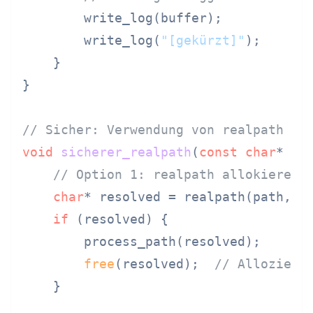
        write_log(buffer);

        write_log(
"[gekürzt]"
);

    }

}

// Sicher: Verwendung von realpath au
void
sicherer_realpath
(
const
char
* pa
// Option 1: realpath allokieren 
char
* resolved = realpath(path, 
N
if
 (resolved) {

        process_path(resolved);

free
(resolved);  
// Alloziert
    }
