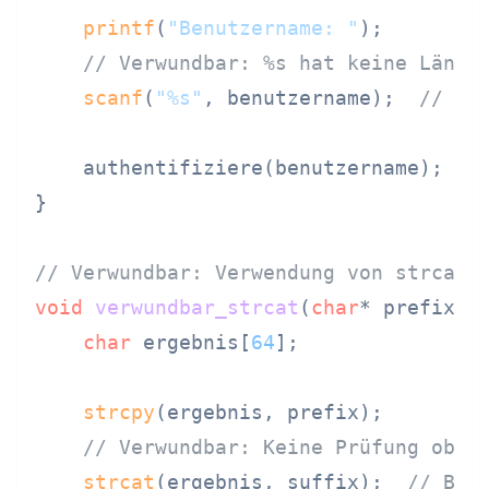
printf
(
"Benutzername: "
);

// Verwundbar: %s hat keine Länge
scanf
(
"%s"
, benutzername);  
// Bu
    authentifiziere(benutzername);

}

// Verwundbar: Verwendung von strcat 
void
verwundbar_strcat
(
char
* prefix, 
char
 ergebnis[
64
];

strcpy
(ergebnis, prefix);

// Verwundbar: Keine Prüfung ob E
strcat
(ergebnis, suffix);  
// Buf