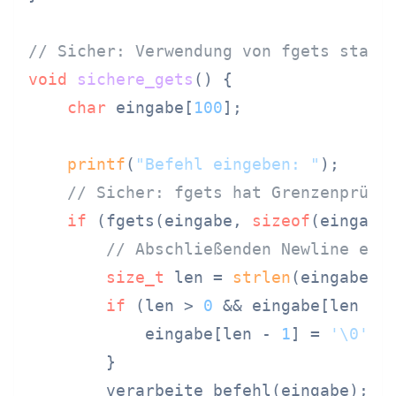
// Sicher: Verwendung von fgets statt
void
sichere_gets
()
 {

char
 eingabe[
100
];

printf
(
"Befehl eingeben: "
);

// Sicher: fgets hat Grenzenprüfu
if
 (fgets(eingabe, 
sizeof
(eingabe
// Abschließenden Newline ent
size_t
 len = 
strlen
(eingabe);

if
 (len > 
0
 && eingabe[len - 
            eingabe[len - 
1
] = 
'\0'
;

        }

        verarbeite_befehl(eingabe);
