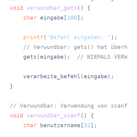
void
verwundbar_gets
()
 {

char
 eingabe[
100
];

printf
(
"Befehl eingeben: "
);

// Verwundbar: gets() hat überhau
    gets(eingabe);  
// NIEMALS VERWEN
    verarbeite_befehl(eingabe);

}

// Verwundbar: Verwendung von scanf m
void
verwundbar_scanf
()
 {

char
 benutzername[
32
];
