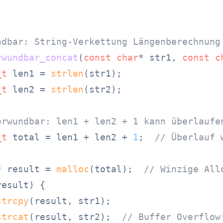
ndbar: String-Verkettung Längenberechnung
rwundbar_concat
(
const
char
* str1, 
const
c
_t
 len1 = 
strlen
(str1);

_t
 len2 = 
strlen
(str2);

erwundbar: len1 + len2 + 1 kann überlaufe
_t
 total = len1 + len2 + 
1
;  
// Überlauf 
* result = 
malloc
(total);  
// Winzige All
result) {

strcpy
(result, str1);

strcat
(result, str2);  
// Buffer Overflow