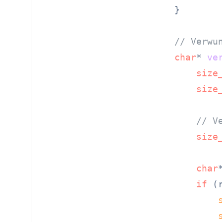
}

// Verwu
char
* 
ve
size
size
// V
size
char
if
 (