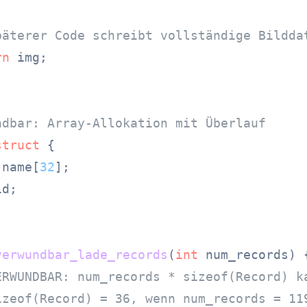
päterer Code schreibt vollständige Bildda
rn
 img;

ndbar: Array-Allokation mit Überlauf
struct
 {
 name[
32
];

d;



verwundbar_lade_records
(
int
 num_records)
 {
ERWUNDBAR: num_records * sizeof(Record) k
izeof(Record) = 36, wenn num_records = 11