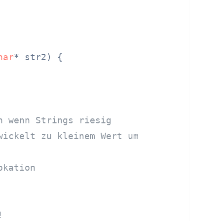
har
* str2)
 {

n wenn Strings riesig
wickelt zu kleinem Wert um
okation
!