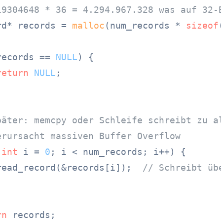
19304648 * 36 = 4.294.967.328 was auf 32-
rd* records = 
malloc
(num_records * 
sizeof
records == 
NULL
) {

return
NULL
;

päter: memcpy oder Schleife schreibt zu a
erursacht massiven Buffer Overflow
(
int
 i = 
0
; i < num_records; i++) {

read_record(&records[i]);  
// Schreibt üb
rn
 records;
