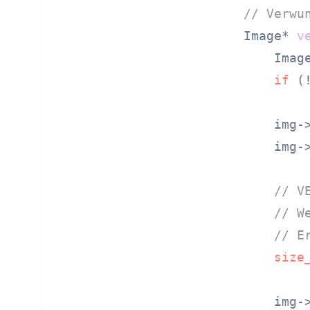
// Verwu
Image* 
v
    Imag
if
 (
    img->
    img->
// V
// W
// E
size
    img-