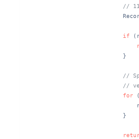
// 1
    Reco
if
 (
    }

// S
// v
for
 
        
    }

retu