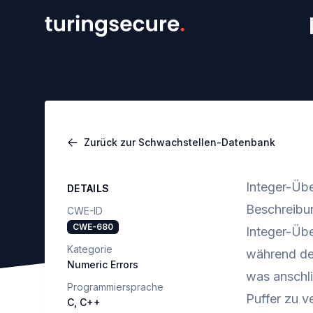
Zurück zur Schwachstellen-Datenbank
Integer-Übe
DETAILS
Beschreibu
CWE-ID
CWE-680
Integer-Übe
Kategorie
während der
Numeric Errors
was anschl
Programmiersprache
Puffer zu v
C, C++