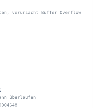
ten, verursacht Buffer Overflow


ann überlaufen
9304648