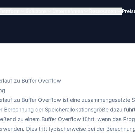
Plattform
Solutions
Unternehmen
Ressourcen
Preis
rlauf zu Buffer Overflow
ng
rlauf zu Buffer Overflow ist eine zusammengesetzte Sc
 Berechnung der Speicherallokationsgröße dazu führt, d
ießend zu einem Buffer Overflow führt, wenn das Prog
erwenden. Dies tritt typischerweise bei der Berechnun