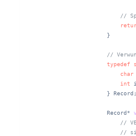
// S
retu
}

// Verwu
typedef
char
int
 i
} Record;
Record* 
// V
// s