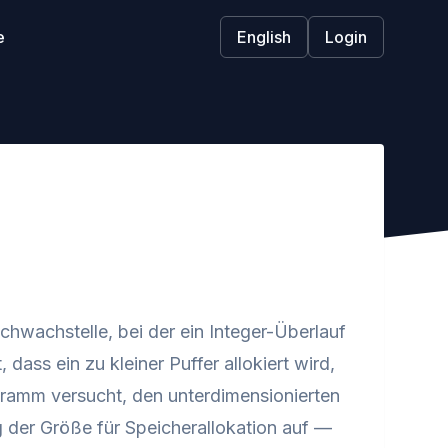
e
English
Login
hwachstelle, bei der ein Integer-Überlauf
ass ein zu kleiner Puffer allokiert wird,
ramm versucht, den unterdimensionierten
g der Größe für Speicherallokation auf —