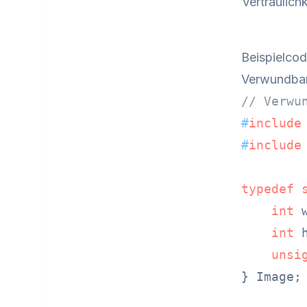
Vertraulichk
Beispielco
Verwundba
// Verwu
#
include
#
include
typedef
int
 
int
 
unsi
} Image;
