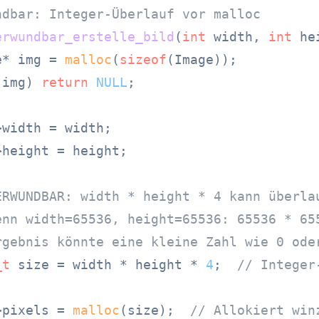
ndbar: Integer-Überlauf vor malloc
erwundbar_erstelle_bild
(
int
 width, 
int
 he
e* img = 
malloc
(
sizeof
(Image));

!img) 
return
NULL
;

width = width;

height = height;

ERWUNDBAR: width * height * 4 kann überla
enn width=65536, height=65536: 65536 * 65
rgebnis könnte eine kleine Zahl wie 0 ode
_t
 size = width * height * 
4
;  
// Integer
>pixels = 
malloc
(size);  
// Allokiert win