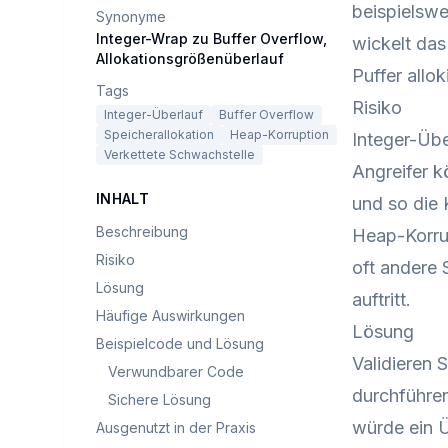
beispielswe
Synonyme
Integer-Wrap zu Buffer Overflow,
wickelt das
Allokationsgrößenüberlauf
Puffer allok
Tags
Risiko
Integer-Überlauf
Buffer Overflow
Speicherallokation
Heap-Korruption
Integer-Übe
Verkettete Schwachstelle
Angreifer k
INHALT
und so die 
Beschreibung
Heap-Korru
Risiko
oft andere 
Lösung
auftritt.
Häufige Auswirkungen
Lösung
Beispielcode und Lösung
Validieren 
Verwundbarer Code
durchführen
Sichere Lösung
würde ein Ü
Ausgenutzt in der Praxis