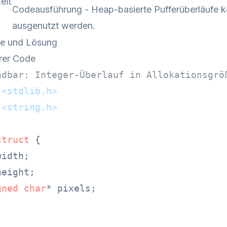
eit
Codeausführung - Heap-basierte Pufferüberläufe k
ausgenutzt werden.
de und Lösung
rer Code
ndbar: Integer-Überlauf in Allokationsgrö
<stdlib.h>
<string.h>
struct
 {
width;

height;

gned
char
* pixels;
