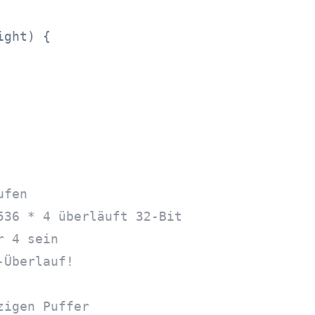
ight)
 {

ufen
536 * 4 überläuft 32-Bit
r 4 sein
-Überlauf!
zigen Puffer