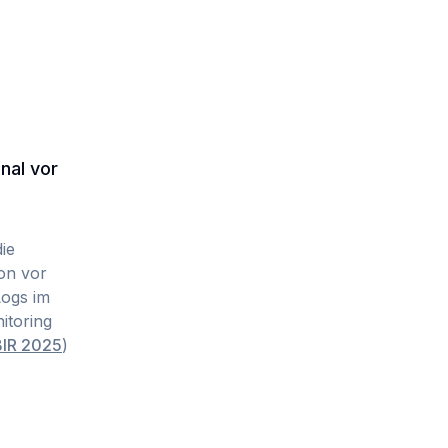
nal vor
ie
on vor
Logs im
itoring
BIR 2025
)