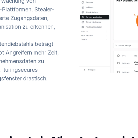
berwachung von
Plattformen, Stealer-
erte Zugangsdaten,
nisation zu erkennen,
tendiebstahls beträgt
t Angreifern mehr Zeit,
rnehmensdaten zu
. turingsecures
sfenster drastisch.