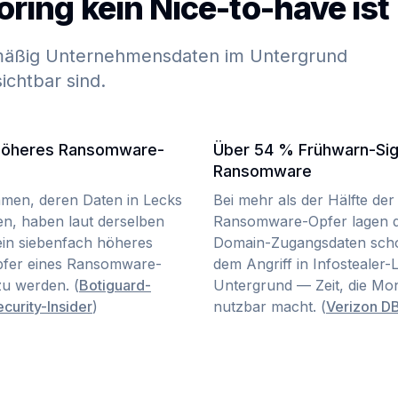
ing kein Nice-to-have ist
lmäßig Unternehmensdaten im Untergrund
ichtbar sind.
höheres Ransomware-
Über 54 % Frühwarn-Sig
Ransomware
men, deren Daten in Lecks
Bei mehr als der Hälfte der
en, haben laut derselben
Ransomware-Opfer lagen d
ein siebenfach höheres
Domain-Zugangsdaten sch
Opfer eines Ransomware-
dem Angriff in Infostealer-
zu werden. (
Botiguard-
Untergrund — Zeit, die Mon
ecurity-Insider
)
nutzbar macht. (
Verizon D