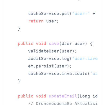
        cacheService.put(
"user:"
 + id,
return
 user;

    }

public
void
save
(User user)
 {

        validateUser(user);

        auditService.log(
"user.save"
,
        em.persist(user);

        cacheService.invalidate(
"user
    }

public
void
updateEmail
(Long id, 
// Ordnungsgemäße Aktualisier