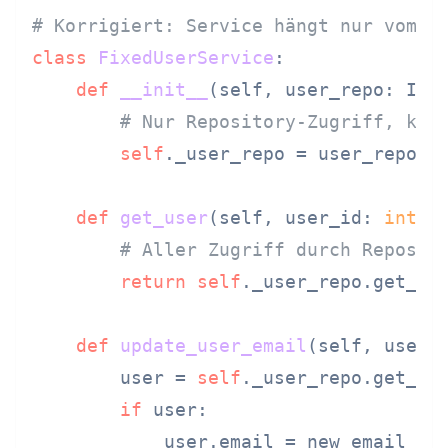
# Korrigiert: Service hängt nur vom R
class
FixedUserService
:

def
__init__
(
self, user_repo: IUs
# Nur Repository-Zugriff, kei
self
._user_repo = user_repo

def
get_user
(
self, user_id: 
int
) 
# Aller Zugriff durch Reposit
return
self
._user_repo.get_by_
def
update_user_email
(
self, user_
        user = 
self
._user_repo.get_by_
if
 user:

            user.email = new_email
