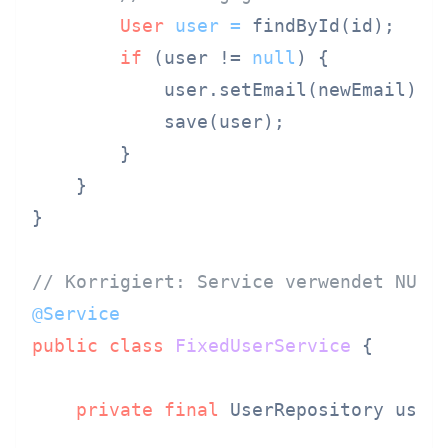
User
user
=
 findById(id);

if
 (user != 
null
) {

            user.setEmail(newEmail);

            save(user);

        }

    }

}

// Korrigiert: Service verwendet NUR 
@Service
public
class
FixedUserService
 {

private
final
 UserRepository userR