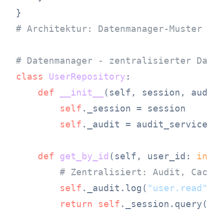
# Architektur: Datenmanager-Muster mi
# Datenmanager - zentralisierter Date
class
UserRepository
:

def
__init__
(
self, session, audit
self
._session = session

self
._audit = audit_service

def
get_by_id
(
self, user_id: 
int
) 
# Zentralisiert: Audit, Cache
self
._audit.log(
"user.read"
, u
return
self
._session.query(Use