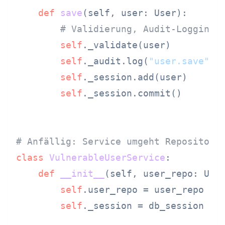
def
save
(
self, user: User
):

# Validierung, Audit-Logging
self
._validate(user)

self
._audit.log(
"user.save"
, 
self
._session.add(user)

self
._session.commit()

# Anfällig: Service umgeht Repository
class
VulnerableUserService
:

def
__init__
(
self, user_repo: Use
self
.user_repo = user_repo

self
._session = db_session  
#