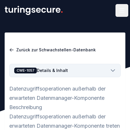
Men
Zurück zur Schwachstellen-Datenbank
Details & Inhalt
CWE-1057
Datenzugriffsoperationen außerhalb der
erwarteten Datenmanager-Komponente
Beschreibung
Datenzugriffsoperationen außerhalb der
erwarteten Datenmanager-Komponente treten