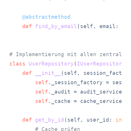
    @abstractmethod
def
find_by_email
(
self, email: 
st
# Implementierung mit allen zentralis
class
UserRepository
(
IUserRepository
):
def
__init__
(
self, session_factor
self
._session_factory = sessio
self
._audit = audit_service

self
._cache = cache_service

def
get_by_id
(
self, user_id: 
int
)
# Cache prüfen