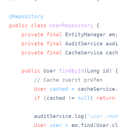
@Repository
public
class
UserRepository
 {

private
final
 EntityManager em;

private
final
 AuditService auditSe
private
final
 CacheService cacheSe
public
 User 
findById
(Long id)
 {

// Cache zuerst prüfen
User
cached
=
 cacheService.ge
if
 (cached != 
null
) 
return
 cac
        auditService.log(
"user.read"
, 
User
user
=
 em.find(User.class