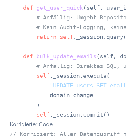
def
get_user_quick
(
self, user_id:
# Anfällig: Umgeht Repository
# Kein Audit-Logging, keine A
return
self
._session.query(Use
def
bulk_update_emails
(
self, doma
# Anfällig: Direktes SQL, umg
self
._session.execute(

"UPDATE users SET email =
            domain_change

        )

self
Korrigierter Code
// Korrigiert: Aller Datenzugriff nur