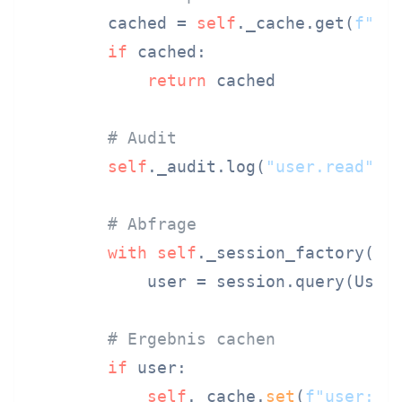
        cached = 
self
._cache.get(
f"us
if
 cached:

return
 cached

# Audit
self
._audit.log(
"user.read"
, u
# Abfrage
with
self
._session_factory() 
            user = session.query(User)
# Ergebnis cachen
if
 user:

self
._cache.
set
(
f"user:
{u