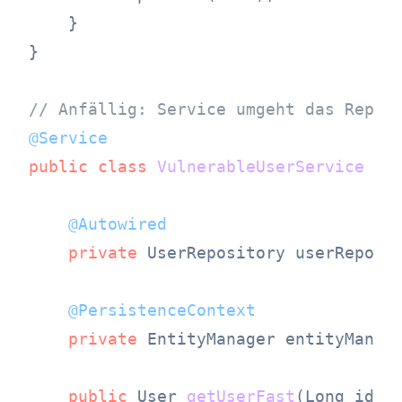
    }

}

// Anfällig: Service umgeht das Repos
@Service
public
class
VulnerableUserService
 {

@Autowired
private
 UserRepository userReposi
@PersistenceContext
private
 EntityManager entityManag
public
 User 
getUserFast
(Long id)
 {