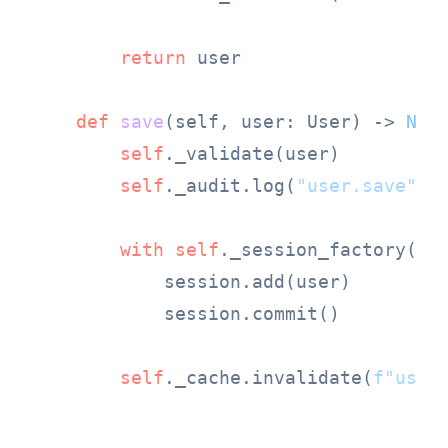
return
 user

def
save
(
self, user: User
) -> 
Non
self
._validate(user)

self
._audit.log(
"user.save"
, 
with
self
._session_factory() 
            session.add(user)

            session.commit()

self
._cache.invalidate(
f"user