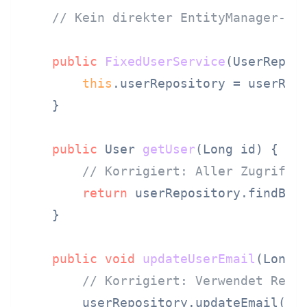
// Kein direkter EntityManager-Zu
public
FixedUserService
(UserRepos
this
.userRepository = userRepo
    }

public
 User 
getUser
(Long id)
 {

// Korrigiert: Aller Zugriff 
return
 userRepository.findById
    }

public
void
updateUserEmail
(Long 
// Korrigiert: Verwendet Repo
        userRepository.updateEmail(id,