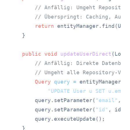
// Anfällig: Umgeht Repositor
// Überspringt: Caching, Audi
return
 entityManager.find(User
    }

public
void
updateUserDirect
(Long
// Anfällig: Direkte Datenban
// Umgeht alle Repository-Val
Query
query
=
 entityManager.cr
"UPDATE User u SET u.emai
        query.setParameter(
"email"
, ne
        query.setParameter(
"id"
, id);

        query.executeUpdate();

    }
