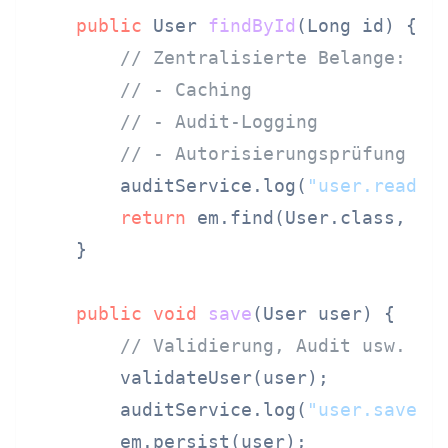
public
 User 
findById
(Long id)
 {

// Zentralisierte Belange:
// - Caching
// - Audit-Logging
// - Autorisierungsprüfung
        auditService.log(
"user.read"
, 
return
 em.find(User.class, id)
    }

public
void
save
(User user)
 {

// Validierung, Audit usw.
        validateUser(user);

        auditService.log(
"user.save"
,
        em.persist(user);
