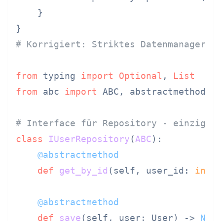
    }

# Korrigiert: Striktes Datenmanager-M
from
 typing 
import
Optional
, 
List
from
 abc 
import
 ABC, abstractmethod

# Interface für Repository - einziger
class
IUserRepository
(
ABC
    @abstractmethod
def
get_by_id
(
self, user_id: 
int
)
    @abstractmethod
def
save
(
self, user: User
) -> 
Non