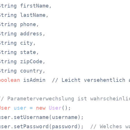
tring firstName,

tring lastName,

tring phone,

tring address,

tring city,

tring state,

tring zipCode,

tring country,

boolean
 isAdmin  // Leicht versehentlich 
// Parameterverwechslung ist wahrscheinli
User
user
=
new
User
();

user.setUsername(username);

user.setPassword(password);  
// Welches w