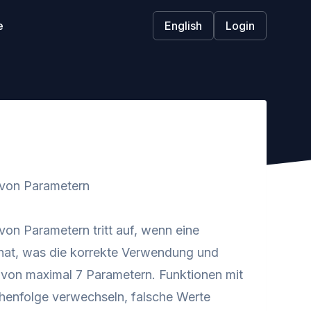
e
English
Login
 von Parametern
von Parametern tritt auf, wenn eine
hat, was die korrekte Verwendung und
von maximal 7 Parametern. Funktionen mit
eihenfolge verwechseln, falsche Werte