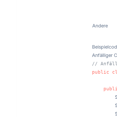
Andere
Beispielco
Anfälliger 
// Anfäl
public
c
publ
        S
        S
        S