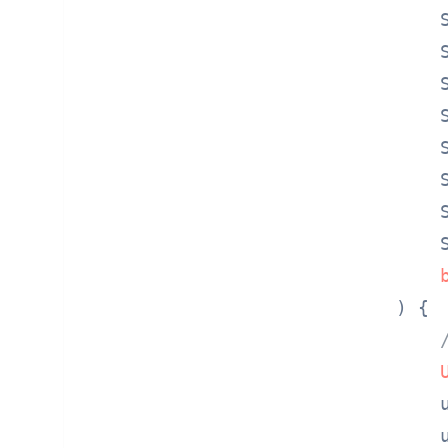
        S
        S
        S
        S
        S
        S
        S
        S
    )
 {

        
        