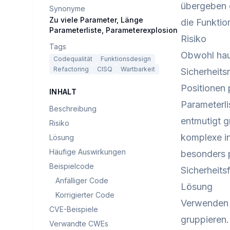
übergeben o
Synonyme
Zu viele Parameter, Länge
die Funktion
Parameterliste, Parameterexplosion
Risiko
Tags
Obwohl hau
Codequalität
Funktionsdesign
Refactoring
CISQ
Wartbarkeit
Sicherheits
Positionen 
INHALT
Parameterl
Beschreibung
entmutigt g
Risiko
komplexe in
Lösung
Häufige Auswirkungen
besonders p
Beispielcode
Sicherheits
Anfälliger Code
Lösung
Korrigierter Code
Verwenden 
CVE-Beispiele
gruppieren.
Verwandte CWEs