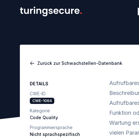
Zurück zur Schwachstellen-Datenbank
Aufrufbares
DETAILS
Beschreibu
CWE-ID
CWE-1064
Aufrufbares
Kategorie
Funktion o
Code Quality
Wartung er
Programmiersprache
vielen Para
Nicht sprachspezifisch