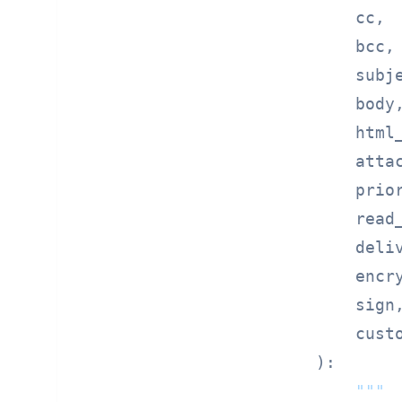
    cc,

    bcc,

    subje
    body,
    html_
    attac
    prior
    read_
    deliv
    encry
    sign,
):

"""
