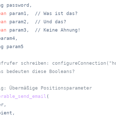
g password,

ean
 param1,  // Was ist das?

ean
 param2,  // Und das?

ean
 param3,  // Keine Ahnung!

param4,

g param5

ufrufer schreiben: configureConnection("h
as bedeuten diese Booleans?
ig: Übermäßige Positionsparameter
erable_send_email
(
r,

ient,
