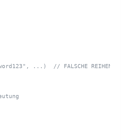
word123", ...)  // FALSCHE REIHENFOLGE!
eutung