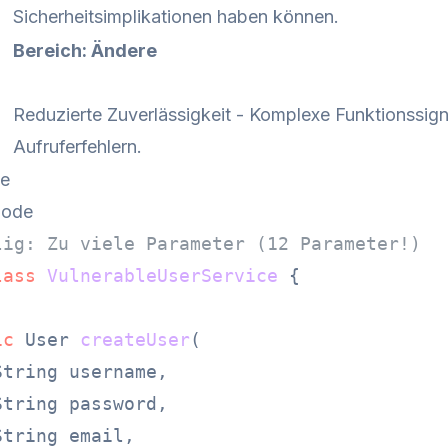
Sicherheitsimplikationen haben können.
Bereich: Ändere
Reduzierte Zuverlässigkeit - Komplexe Funktionssig
Aufruferfehlern.
de
Code
lig: Zu viele Parameter (12 Parameter!)
lass
VulnerableUserService
 {

ic
 User 
createUser
(

tring username,

tring password,

tring email,
