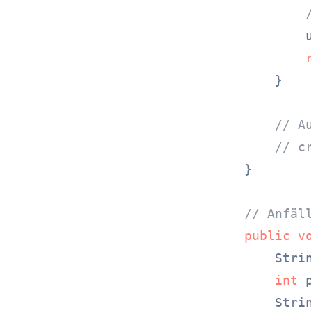
        u
    }

// A
// c
}

// Anfäl
public
v
    Strin
int
 p
    Strin