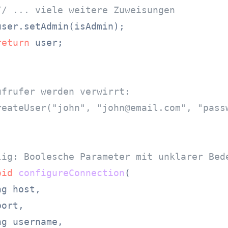
// ... viele weitere Zuweisungen
ser.setAdmin(isAdmin);

return
 user;

ufrufer werden verwirrt:
reateUser("john", "
john@email.com
", "pass
lig: Boolesche Parameter mit unklarer Bed
oid
configureConnection
(

g host,

ort,

g username,
