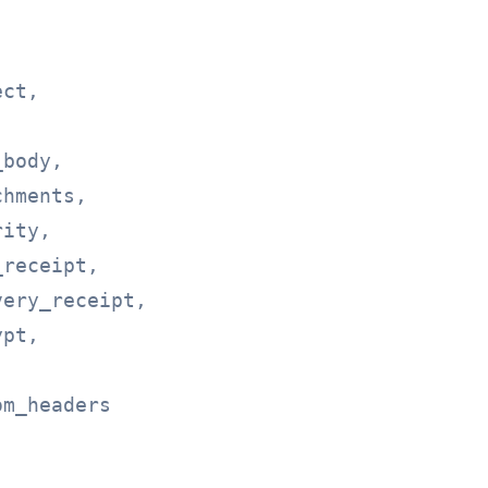
ct,



body,

hments,

ity,

receipt,

ery_receipt,

pt,


