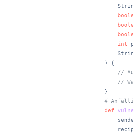
    Strin
bool
bool
bool
int
 
    Strin
)
 {

// A
// W
# Anfäll
def
vuln
    sende
    recip