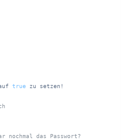
auf 
true
 zu setzen!

ch
ar nochmal das Passwort?