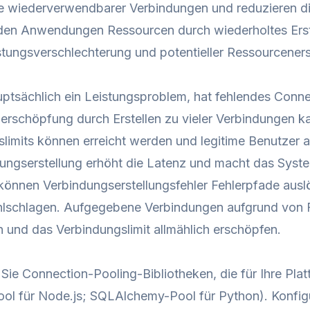
e wiederverwendbarer Verbindungen und reduzieren d
en Anwendungen Ressourcen durch wiederholtes Erste
tungsverschlechterung und potentieller Ressourcener
tsächlich ein Leistungsproblem, hat fehlendes Connec
rschöpfung durch Erstellen zu vieler Verbindungen ka
limits können erreicht werden und legitime Benutzer 
ungserstellung erhöht die Latenz und macht das System 
können Verbindungserstellungsfehler Fehlerpfade ausl
ehlschlagen. Aufgegebene Verbindungen aufgrund von 
 und das Verbindungslimit allmählich erschöpfen.
ie Connection-Pooling-Bibliotheken, die für Ihre Plat
ool für Node.js; SQLAlchemy-Pool für Python). Konfi