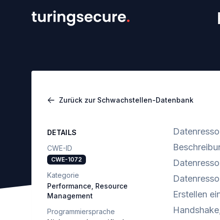
Zurück zur Schwachstellen-Datenbank
Datenresso
DETAILS
Beschreibu
CWE-ID
CWE-1072
Datenressou
Kategorie
Datenressou
Performance
,
Resource
Erstellen e
Management
Handshake, 
Programmiersprache