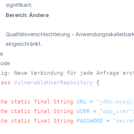
signifikant.
Bereich: Ändere
Qualitätsverschlechterung - Anwendungsskalierbarke
eingeschränkt.
de
Code
lig: Neue Verbindung für jede Anfrage ers
lass
VulnerableUserRepository
 {

ate
static
final
String
URL
=
"jdbc:mysql
ate
static
final
String
USER
=
"app_user"
ate
static
final
String
PASSWORD
=
"secre