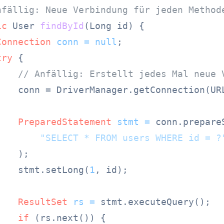
nfällig: Neue Verbindung für jeden Method
ic
 User 
findById
(Long id)
 {

Connection
conn
=
null
;

try
 {

// Anfällig: Erstellt jedes Mal neue 
    conn = DriverManager.getConnection(URL
PreparedStatement
stmt
=
 conn.prepareS
"SELECT * FROM users WHERE id = ?
   );

    stmt.setLong(
1
, id);

ResultSet
rs
=
 stmt.executeQuery();

if
 (rs.next()) {
