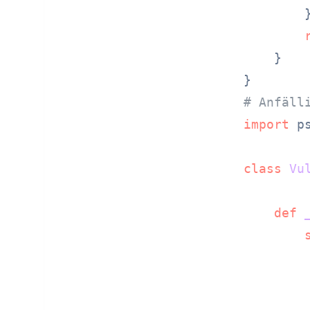
        }
    }

# Anfäll
import
 ps
class
Vu
def