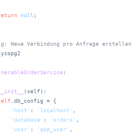


return
null
;

ig: Neue Verbindung pro Anfrage erstellen
ycopg2

lnerableOrderService
:

__init__
(
self
):

self
.db_config = {

'host'
: 
'localhost'
,

'database'
: 
'orders'
,

'user'
: 
'app_user'
,
