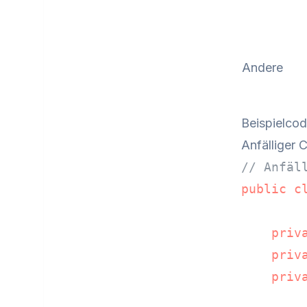
Andere
Beispielco
Anfälliger 
// Anfäl
public
c
priv
priv
priv