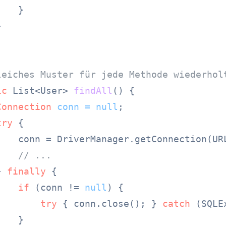
   }



leiches Muster für jede Methode wiederhol
ic
 List<User> 
findAll
()
 {

Connection
conn
=
null
;

try
 {

    conn = DriverManager.getConnection(URL
// ...
} 
finally
 {

if
 (conn != 
null
) {

try
 { conn.close(); } 
catch
 (SQLE
   }
