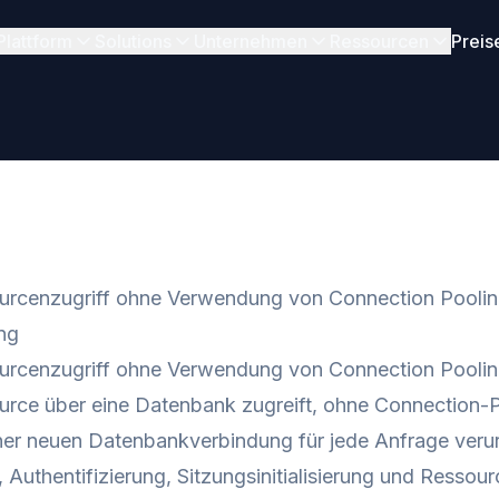
Plattform
Solutions
Unternehmen
Ressourcen
Preis
urcenzugriff ohne Verwendung von Connection Pooli
ng
rcenzugriff ohne Verwendung von Connection Pooling t
rce über eine Datenbank zugreift, ohne Connection-P
iner neuen Datenbankverbindung für jede Anfrage ver
Authentifizierung, Sitzungsinitialisierung und Ressou