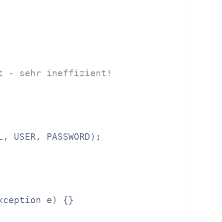
t - sehr ineffizient!
, USER, PASSWORD);

xception e) {}
