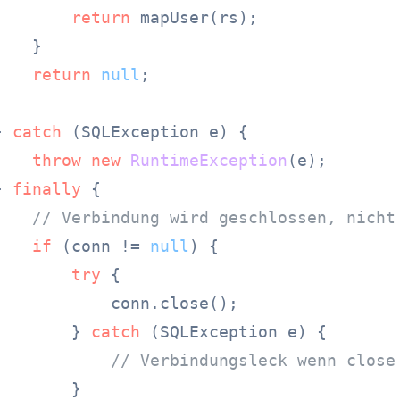
return
 mapUser(rs);

   }

return
null
;

} 
catch
 (SQLException e) {

throw
new
RuntimeException
(e);

} 
finally
 {

// Verbindung wird geschlossen, nicht
if
 (conn != 
null
) {

try
 {

            conn.close();

        } 
catch
 (SQLException e) {

// Verbindungsleck wenn close
       }
