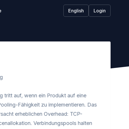
e
English
Login
ng
ritt auf, wenn ein Produkt auf eine
ooling-Fähigkeit zu implementieren. Das
ursacht erheblichen Overhead: TCP-
rcenallokation. Verbindungspools halten