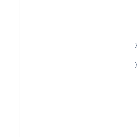
         
        
        
        
        
         