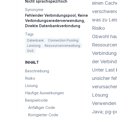
Nicht sprachspezifisch
einen Cach
Synonyme
verschwend
Fehlender Verbindungspool, Keine
was zu Leis
Verbindungswiederverwendung,
Direkte Datenbankverbindung
Risiko
Tags
Obwohl haup
Datenbank
Connection Pooling
Ressourcene
Leistung
Ressourcenverwaltung
DoS
Verbindungs
der Verbind
INHALT
Unter Last 
Beschreibung
unsicher f
Risiko
Lösung
verursachen
Häufige Auswirkungen
Lösung
Beispielcode
Verwenden S
Anfälliger Code
Java; pg-p
Korrigierter Code