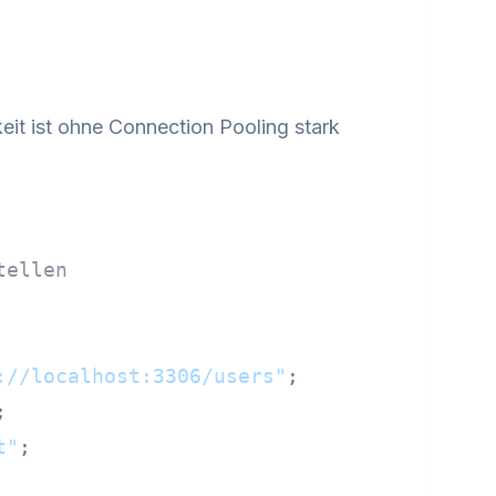
it ist ohne Connection Pooling stark
tellen
://localhost:3306/users"
;

;

t"
;
