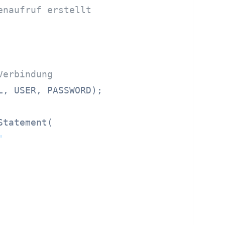
enaufruf erstellt
Verbindung
, USER, PASSWORD);

tatement(

"