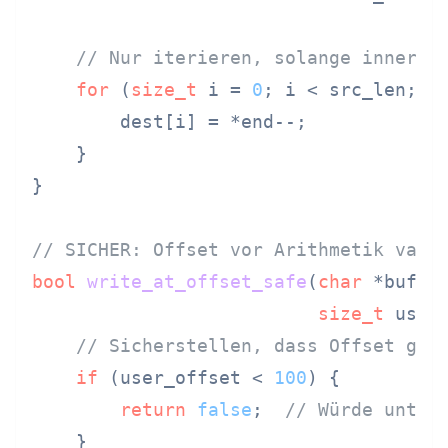
// Nur iterieren, solange innerha
for
 (
size_t
 i = 
0
; i < src_len; i+
        dest[i] = *end--;

    }

}

// SICHER: Offset vor Arithmetik vali
bool
write_at_offset_safe
(
char
 *buffe
size_t
 user
// Sicherstellen, dass Offset gro
if
 (user_offset < 
100
) {

return
false
;  
// Würde unter
    }
