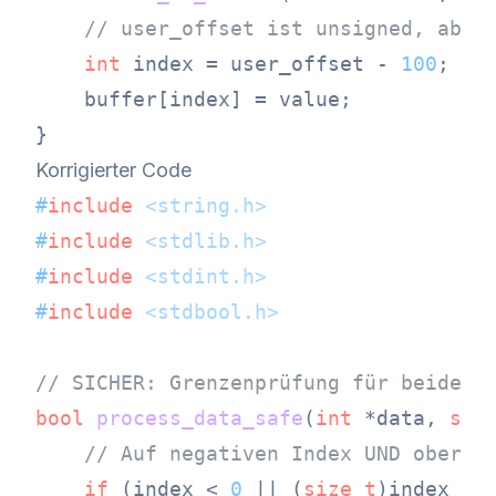
// user_offset ist unsigned, aber
int
 index = user_offset - 
100
;  
/
    buffer[index] = value;          
/
Korrigierter Code
#
include
<string.h>
#
include
<stdlib.h>
#
include
<stdint.h>
#
include
<stdbool.h>
// SICHER: Grenzenprüfung für beide E
bool
process_data_safe
(
int
 *data, 
siz
// Auf negativen Index UND obere 
if
 (index < 
0
 || (
size_t
)index >= 