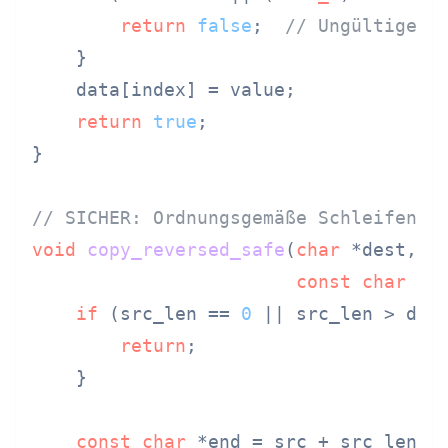
return
false
;  
// Ungültigen 
    }

    data[index] = value;

return
true
;

}

// SICHER: Ordnungsgemäße Schleifengr
void
copy_reversed_safe
(
char
 *dest, 
s
const
char
 *s
if
 (src_len == 
0
 || src_len > dest
return
;

    }

const
char
 *end = src + src_len -