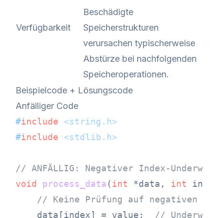
Beschädigte
Verfügbarkeit
Speicherstrukturen
verursachen typischerweise
Abstürze bei nachfolgenden
Speicheroperationen.
Beispielcode + Lösungscode
Anfälliger Code
#
include
<string.h>
#
include
<stdlib.h>
// ANFÄLLIG: Negativer Index-Underwri
void
process_data
(
int
 *data, 
int
 inde
// Keine Prüfung auf negativen In
    data[index] = value;  
// Underwri