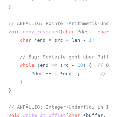
}

// ANFÄLLIG: Pointer-Arithmetik-Under
void
copy_reversed
(
char
 *dest, 
char
 *
char
 *end = src + len - 
1
;

// Bug: Schleife geht über Puffer
while
 (end >= src - 
10
) {  
// Off
        *dest++ = *end--;       
// Li
    }

}

// ANFÄLLIG: Integer-Underflow in Ind
void
write_at_offset
(
char
 *buffer, 
un