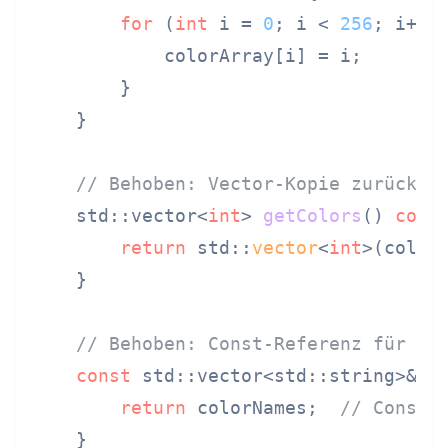
for
 (
int
 i = 
0
; i < 
256
; i++) 
            colorArray[i] = i;

        }

    }

// Behoben: Vector-Kopie zurückge
std::vector<
int
> 
getColors
()
cons
return
 std::
vector
<
int
>(color
    }

// Behoben: Const-Referenz für sc
const
 std::vector<std::string>& 
g
return
 colorNames;  
// Const-
    }
