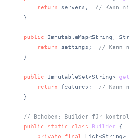
return
 servers;  
// Kann nich
    }

public
 ImmutableMap<String, Strin
return
 settings;  
// Kann nic
    }

public
 ImmutableSet<String> 
getFe
return
 features;  
// Kann nic
    }

// Behoben: Builder für kontrolli
public
static
class
Builder
 {

private
final
 List<String> se