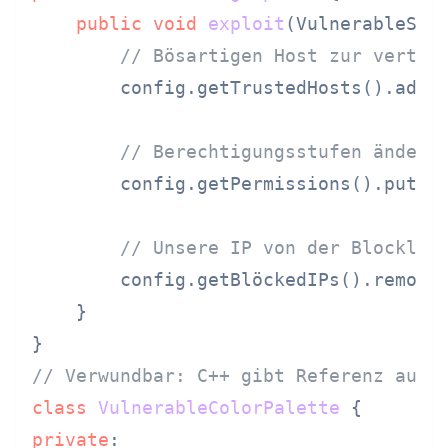
public
void
exploit
(VulnerableSec
// Bösartigen Host zur vertra
        config.getTrustedHosts().add(
// Berechtigungsstufen ändern
        config.getPermissions().put(
"
// Unsere IP von der Blocklis
        config.getBlöckedIPs().remove
    }

// Verwundbar: C++ gibt Referenz auf 
class
VulnerableColorPalette
private
:
