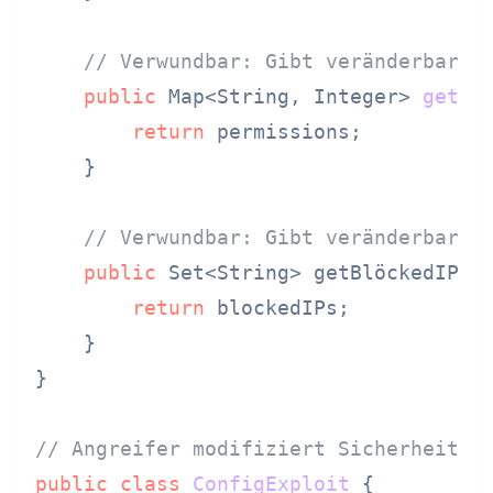
// Verwundbar: Gibt veränderbare 
public
 Map<String, Integer> 
getPe
return
 permissions;

    }

// Verwundbar: Gibt veränderbare 
public
 Set<String> getBlöckedIPs()
return
 blockedIPs;

    }

}

// Angreifer modifiziert Sicherheitsk
public
class
ConfigExploit
 {
