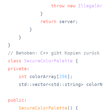
throw
new
IllegalArgu
            }

return
 server;

        }

    }

// Behoben: C++ gibt Kopien zurück
class
SecureColorPalette
private
:

int
 colorArray[
256
];

    std::vector<std::string> colorName
public
:

SecureColorPalette
() {
