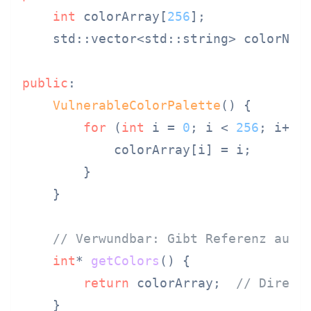
int
 colorArray[
256
];

    std::vector<std::string> colorName
public
:

VulnerableColorPalette
() {

for
 (
int
 i = 
0
; i < 
256
; i++) 
            colorArray[i] = i;

        }

    }

// Verwundbar: Gibt Referenz auf 
int
* 
getColors
()
{

return
 colorArray;  
// Direkt
    }
