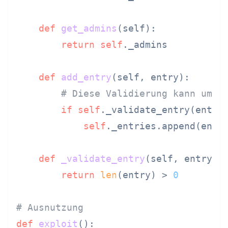
def
get_admins
(
self
):

return
self
._admins

def
add_entry
(
self, entry
):

# Diese Validierung kann umga
if
self
._validate_entry(entry)
self
._entries.append(entry
def
_validate_entry
(
self, entry
):

return
len
(entry) > 
0
# Ausnutzung
def
exploit
():
