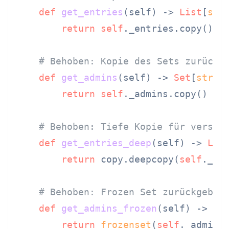
def
get_entries
(
self
) -> 
List
[
str
]
return
self
._entries.copy()  
# Behoben: Kopie des Sets zurückg
def
get_admins
(
self
) -> 
Set
[
str
]:

return
self
._admins.copy()

# Behoben: Tiefe Kopie für versch
def
get_entries_deep
(
self
) -> 
Lis
return
 copy.deepcopy(
self
._ent
# Behoben: Frozen Set zurückgeben
def
get_admins_frozen
(
self
) -> 
fr
return
frozenset
(
self
._admins)