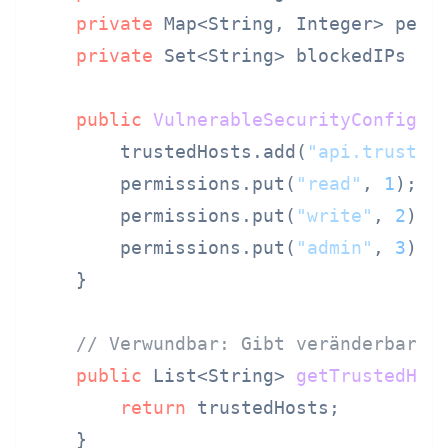
private
 Map<String, Integer> perm
private
 Set<String> blockedIPs = 
public
VulnerableSecurityConfig
()
 
        trustedHosts.add(
"api.trusted
        permissions.put(
"read"
, 
1
);

        permissions.put(
"write"
, 
2
);

        permissions.put(
"admin"
, 
3
);

    }

// Verwundbar: Gibt veränderbare 
public
 List<String> 
getTrustedHos
return
 trustedHosts;

    }
