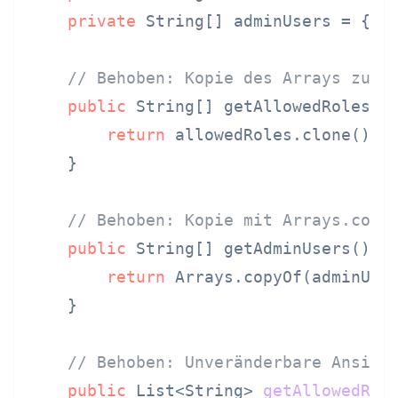
private
 String[] adminUsers = {
"a
// Behoben: Kopie des Arrays zurü
public
 String[] getAllowedRoles() 
return
 allowedRoles.clone(); 
    }

// Behoben: Kopie mit Arrays.copy
public
 String[] getAdminUsers() {

return
 Arrays.copyOf(adminUser
    }

// Behoben: Unveränderbare Ansich
public
 List<String> 
getAllowedRol