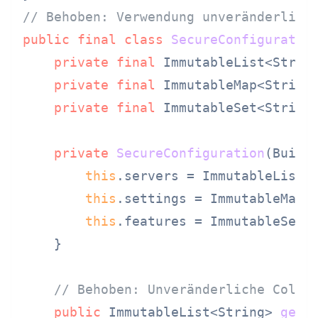
// Behoben: Verwendung unveränderlich
public
final
class
SecureConfiguratio
private
final
 ImmutableList<String
private
final
 ImmutableMap<String,
private
final
 ImmutableSet<String>
private
SecureConfiguration
(Build
this
.servers = ImmutableList.c
this
.settings = ImmutableMap.c
this
.features = ImmutableSet.c
    }

// Behoben: Unveränderliche Colle
public
 ImmutableList<String> 
getS