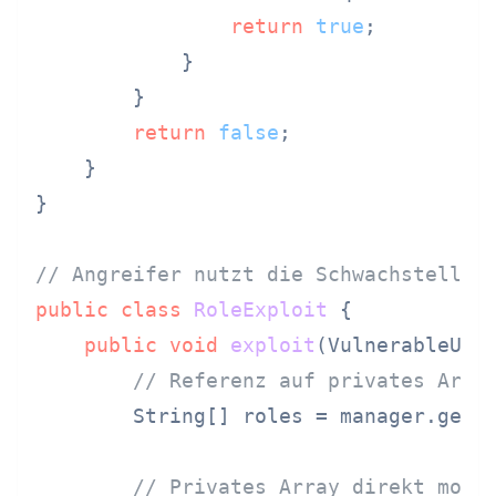
return
true
;

            }

        }

return
false
;

    }

}

// Angreifer nutzt die Schwachstelle 
public
class
RoleExploit
 {

public
void
exploit
(VulnerableUse
// Referenz auf privates Arra
        String[] roles = manager.getAl
// Privates Array direkt modi