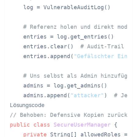
    log = VulnerableAuditLog()

# Referenz holen und direkt modif
    entries = log.get_entries()

    entries.clear()  
# Audit-Trail lö
    entries.append(
"Gefälschter Eintr
# Uns selbst als Admin hinzufügen
    admins = log.get_admins()

    admins.append(
"attacker"
)  
# Jetz
Lösungscode
// Behoben: Defensive Kopien zurückge
public
class
SecureUserManager
 {

private
 String[] allowedRoles = {