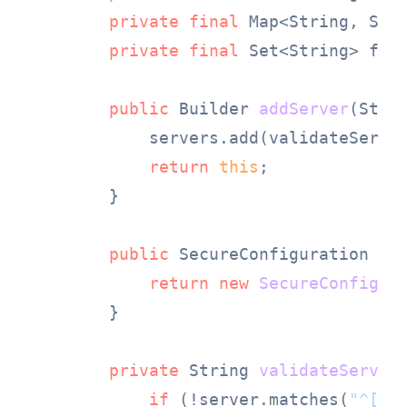
private
final
 Map<String, Str
private
final
 Set<String> fea
public
 Builder 
addServer
(Stri
            servers.add(validateServer
return
this
;

        }

public
 SecureConfiguration 
bu
return
new
SecureConfigur
        }

private
 String 
validateServer
if
 (!server.matches(
"^[a-