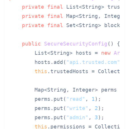
private
final
 List<String> trusted
private
final
 Map<String, Integer>
private
final
 Set<String> blockedI
public
SecureSecurityConfig
()
 {

        List<String> hosts = 
new
Arra
        hosts.add(
"api.trusted.com"
);

this
.trustedHosts = Collection
        Map<String, Integer> perms = 
        perms.put(
"read"
, 
1
);

        perms.put(
"write"
, 
2
);

        perms.put(
"admin"
, 
3
);

this
.permissions = Collections