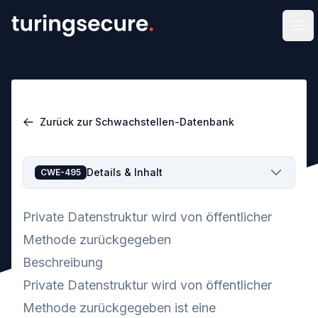
Men
Zurück zur Schwachstellen-Datenbank
Details & Inhalt
CWE-495
Private Datenstruktur wird von öffentlicher
Methode zurückgegeben
Beschreibung
Private Datenstruktur wird von öffentlicher
Methode zurückgegeben ist eine