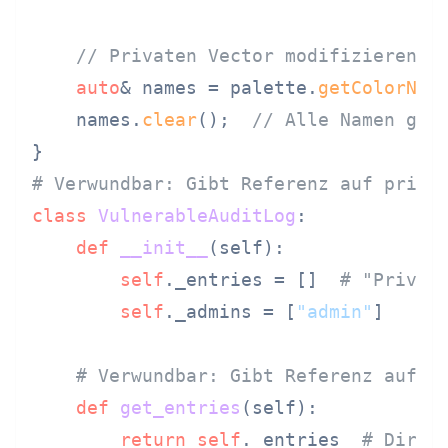
// Privaten Vector modifizieren
auto
& names = palette.
getColorNam
    names.
clear
();  
// Alle Namen gel
# Verwundbar: Gibt Referenz auf priva
class
VulnerableAuditLog
:

def
__init__
(
self
):

self
._entries = []  
# "Privat
self
._admins = [
"admin"
]

# Verwundbar: Gibt Referenz auf p
def
get_entries
(
self
):

return
self
._entries  
# Direk