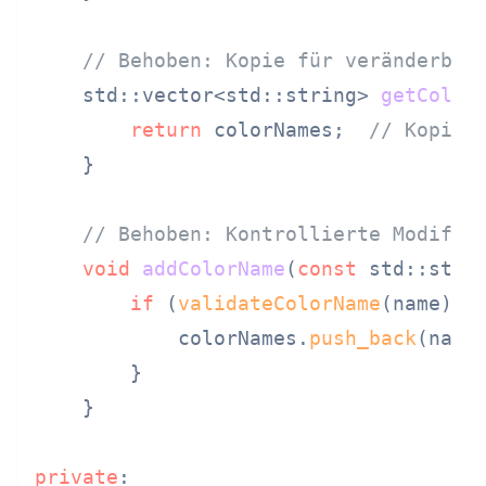
// Behoben: Kopie für veränderbar
std::vector<std::string> 
getColor
return
 colorNames;  
// Kopie
    }

// Behoben: Kontrollierte Modifik
void
addColorName
(
const
 std::stri
if
 (
validateColorName
(name)) {
            colorNames.
push_back
(name)
        }

    }

private
:
