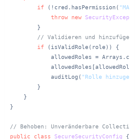
if
 (!cred.hasPermission(
"MANA
throw
new
SecurityExcepti
        }

// Validieren und hinzufügen
if
 (isValidRole(role)) {

            allowedRoles = Arrays.cop
            allowedRoles[allowedRoles
            auditLog(
"Rolle hinzugefü
        }

    }

}

// Behoben: Unveränderbare Collection
public
class
SecureSecurityConfig
 {
