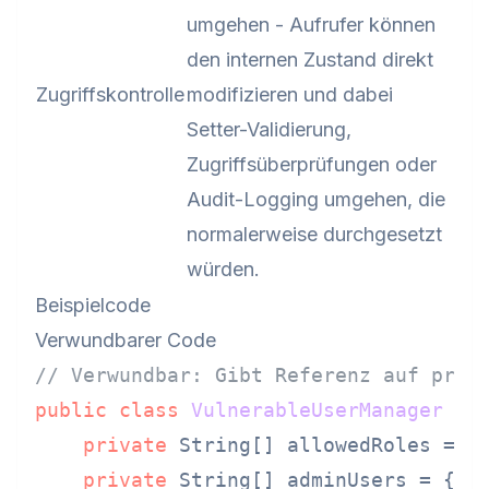
umgehen - Aufrufer können
den internen Zustand direkt
Zugriffskontrolle
modifizieren und dabei
Setter-Validierung,
Zugriffsüberprüfungen oder
Audit-Logging umgehen, die
normalerweise durchgesetzt
würden.
Beispielcode
Verwundbarer Code
// Verwundbar: Gibt Referenz auf priv
public
class
VulnerableUserManager
 {

private
 String[] allowedRoles = {
private
 String[] adminUsers = {
"a