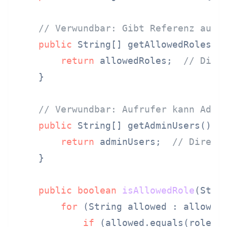
// Verwundbar: Gibt Referenz auf 
public
 String[] getAllowedRoles() 
return
 allowedRoles;  
// Dire
    }

// Verwundbar: Aufrufer kann Admi
public
 String[] getAdminUsers() {

return
 adminUsers;  
// Direkt
    }

public
boolean
isAllowedRole
(Stri
for
 (String allowed : allowedR
if
 (allowed.equals(role)) 