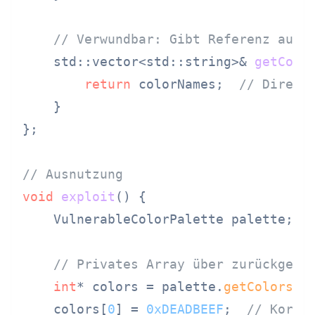
// Verwundbar: Gibt Referenz auf 
std::vector<std::string>& 
getColo
return
 colorNames;  
// Direkt
    }

};

// Ausnutzung
void
exploit
()
{

    VulnerableColorPalette palette;

// Privates Array über zurückgege
int
* colors = palette.
getColors
();
    colors[
0
] = 
0xDEADBEEF
;  
// Korru