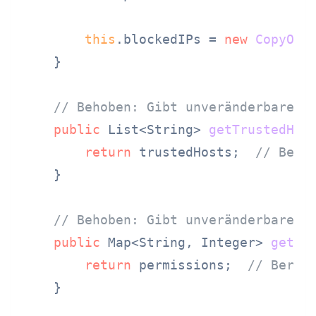
this
.blockedIPs = 
new
CopyOnW
    }

// Behoben: Gibt unveränderbare A
public
 List<String> 
getTrustedHos
return
 trustedHosts;  
// Bere
    }

// Behoben: Gibt unveränderbare M
public
 Map<String, Integer> 
getPe
return
 permissions;  
// Berei
    }
