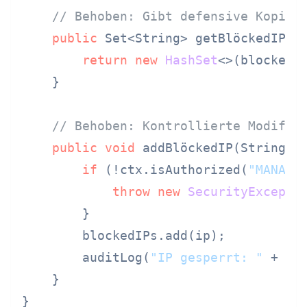
// Behoben: Gibt defensive Kopie 
public
 Set<String> getBlöckedIPs()
return
new
HashSet
<>(blockedI
    }

// Behoben: Kontrollierte Modifik
public
void
 addBlöckedIP(String ip
if
 (!ctx.isAuthorized(
"MANAGE
throw
new
SecurityExcepti
        }

        blockedIPs.add(ip);

        auditLog(
"IP gesperrt: "
 + ip)
    }
