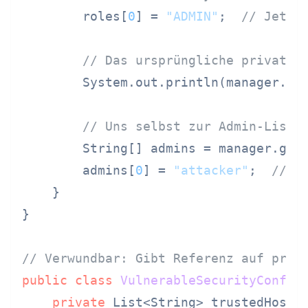
        roles[
0
] = 
"ADMIN"
;  
// Jetzt
// Das ursprüngliche private 
        System.out.println(manager.is
// Uns selbst zur Admin-Liste
        String[] admins = manager.getA
        admins[
0
] = 
"attacker"
;  
// W
    }

}

// Verwundbar: Gibt Referenz auf priv
public
class
VulnerableSecurityConfig
 
private
 List<String> trustedHosts