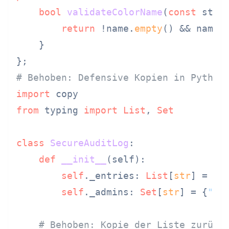
bool
validateColorName
(
const
 std:
return
 !name.
empty
() && name.
    }

# Behoben: Defensive Kopien in Python
import
from
 typing 
import
List
, 
Set
class
SecureAuditLog
:

def
__init__
(
self
):

self
._entries: 
List
[
str
] = []

self
._admins: 
Set
[
str
] = {
"ad
# Behoben: Kopie der Liste zurück