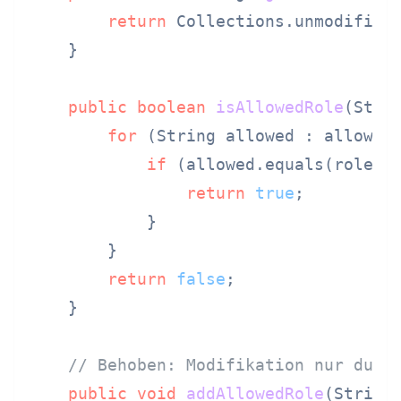
return
 Collections.unmodifiabl
    }

public
boolean
isAllowedRole
(Stri
for
 (String allowed : allowedR
if
 (allowed.equals(role)) 
return
true
;

            }

        }

return
false
;

    }

// Behoben: Modifikation nur durc
public
void
addAllowedRole
(String