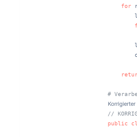
for
 
        
        
        
        
retu
# Verarb
Korrigierte
// KORRI
public
c