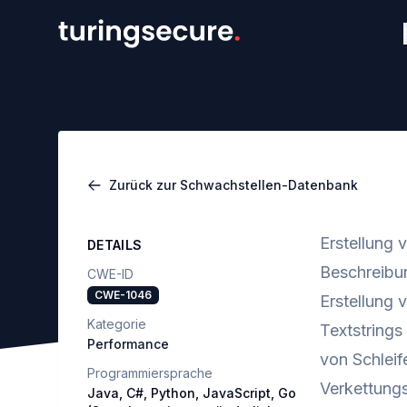
Zurück zur Schwachstellen-Datenbank
Erstellung 
DETAILS
Beschreibu
CWE-ID
CWE-1046
Erstellung 
Kategorie
Textstrings
Performance
von Schleif
Programmiersprache
Verkettungs
Java, C#, Python, JavaScript, Go