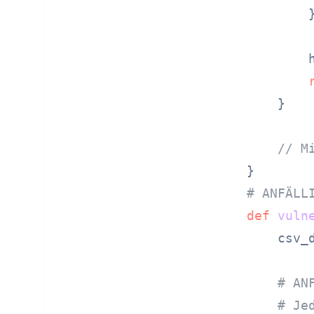
        }
        
    }

// M
# ANFÄLL
def
vuln
    csv_
# AN
# Je