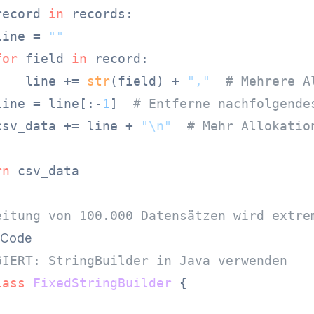
record 
in
 records:

line = 
""
for
 field 
in
 record:

    line += 
str
(field) + 
","
# Mehrere A
line = line[:-
1
]  
# Entferne nachfolgende
csv_data += line + 
"\n"
# Mehr Allokatio
rn
 csv_data

eitung von 100.000 Datensätzen wird extre
r Code
GIERT: StringBuilder in Java verwenden
lass
FixedStringBuilder
 {
