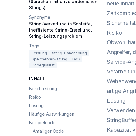
(Sprachen mit unveränderlichen
neue Inhalt
Strings)
Zeitkomplex
Synonyme
Sicherheit
String-Verkettung in Schleife,
Ineffiziente String-Erstellung,
Risiko
String-Leistungsproblem
Obwohl hau
Tags
Angreifer, 
Leistung
String-Handhabung
Speicherverwaltung
DoS
Service-Ang
Codequalität
Verarbeitun
INHALT
Webanwendu
Beschreibung
artige Angr
Risiko
Lösung
Lösung
Verwenden S
Häufige Auswirkungen
StringBuffe
Beispielcode
Kapazität v
Anfälliger Code