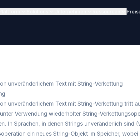
Plattform
Solutions
Unternehmen
Ressourcen
Preis
von unveränderlichem Text mit String-Verkettung
ng
von unveränderlichem Text mit String-Verkettung tritt 
 unter Verwendung wiederholter String-Verkettungsopera
en. In Sprachen, in denen Strings unveränderlich sind (w
operation ein neues String-Objekt im Speicher, wobei 