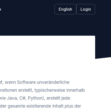
e
English
Login
auf, wenn Software unveränderliche
tionen erstellt, typischerweise innerhalb
ie Java, C#, Python), erstellt jede
der gesamte existierende Inhalt plus der