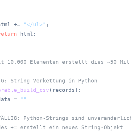


html += 
"</ul>"
;

return
 html;

it 10.000 Elementen erstellt dies ~50 Mil
IG: String-Verkettung in Python
erable_build_csv
(
records
):

data = 
""
FÄLLIG: Python-Strings sind unveränderlic
des += erstellt ein neues String-Objekt