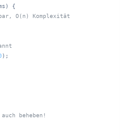
ms)
 {

bar, O(n) Komplexität
annt
0
);

 auch beheben!