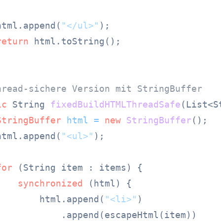
html.append(
"</ul>"
);

return
 html.toString();

hread-sichere Version mit StringBuffer
ic
 String 
fixedBuildHTMLThreadSafe
(List<S
StringBuffer
html
=
new
StringBuffer
();

html.append(
"<ul>"
);

for
 (String item : items) {

synchronized
 (html) {

        html.append(
"<li>"
)

            .append(escapeHtml(item))
