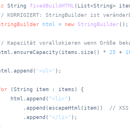
ic
 String 
fixedBuildHTML
(List<String> ite
// KORRIGIERT: StringBuilder ist veränder
StringBuilder
html
=
new
StringBuilder
();

// Kapazität vorallokieren wenn Größe bek
html.ensureCapacity(items.size() * 
25
 + 
1
html.append(
"<ul>"
);

for
 (String item : items) {

    html.append(
"<li>"
)

        .append(escapeHtml(item))  
// XSS
        .append(
"</li>"
);


