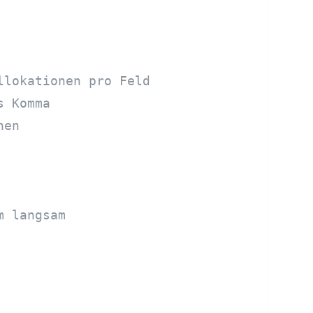
llokationen pro Feld
s Komma
nen
m langsam