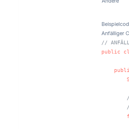
Andere
Beispielco
Anfälliger 
// ANFÄL
public
c
publ
        