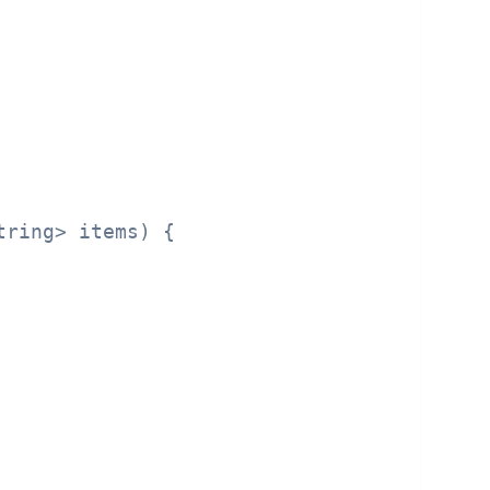
tring> items)
 {
