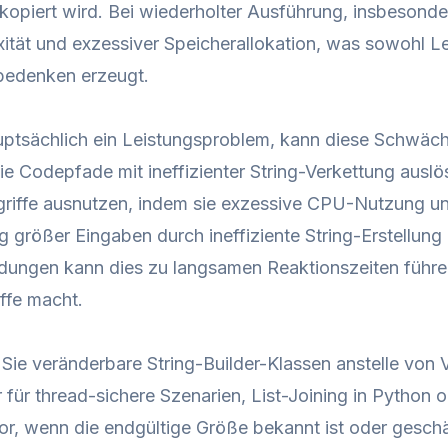
 kopiert wird. Bei wiederholter Ausführung, insbesonder
ität und exzessiver Speicherallokation, was sowohl Le
sbedenken erzeugt.
ptsächlich ein Leistungsproblem, kann diese Schwäche
die Codepfade mit ineffizienter String-Verkettung ausl
riffe ausnutzen, indem sie exzessive CPU-Nutzung un
g größer Eingaben durch ineffiziente String-Erstellun
ngen kann dies zu langsamen Reaktionszeiten führen,
iffe macht.
ie veränderbare String-Builder-Klassen anstelle von V
r für thread-sichere Szenarien, List-Joining in Python 
or, wenn die endgültige Größe bekannt ist oder geschä