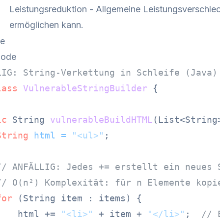
Leistungsreduktion - Allgemeine Leistungsverschlec
ermöglichen kann.
de
Code
LIG: String-Verkettung in Schleife (Java)
lass
VulnerableStringBuilder
 {

ic
 String 
vulnerableBuildHTML
(List<String
String
html
=
"<ul>"
;

// ANFÄLLIG: Jedes += erstellt ein neues 
// O(n²) Komplexität: für n Elemente kopi
for
 (String item : items) {

    html += 
"<li>"
 + item + 
"</li>"
;  
// 